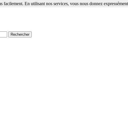
s facilement. En utilisant nos services, vous nous donnez expressément 
ment. En utilisant nos services, vous nous donnez expressément votre a