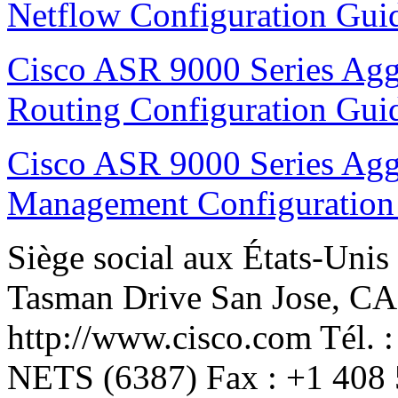
Netflow Configuration Guid
Cisco ASR 9000 Series Agg
Routing Configuration Guid
Cisco ASR 9000 Series Agg
Management Configuration 
Siège social aux États-Unis Cisco Systems, Inc. 170 West Tasman Drive San Jose, CA 95134-1706 États-Unis http://www.cisco.com Tél. : +1 408 526-4000 +1 800 553-NETS (6387) Fax : +1 408 527-0883 Manuel du téléphone IP Cisco Unified 7962G/7942G pour Cisco Unified Communications Manager 6.1 (SCCP et SIP)Cisco, Cisco Systems, the Cisco logo, and the Cisco Systems logo are registered trademarks or trademarks of Cisco Systems, Inc. and/or its affiliates in the United States and certain other countries. All other trademarks mentioned in this document or Website are the property of their respective owners. The use of the word partner does not imply a partnership relationship between Cisco and any other company. (0705R) © 2007 Cisco Systems, Inc. All rights reserved. OL-15178-01 LIVRET DE RÉFÉRENCE Téléphone IP Cisco Unified 7962G/7942G pour Cisco Unified Communications Manager 6.1 (SCCP et SIP) Définition des touches dynamiques Icônes de l’écran du téléphone Icônes des boutons Tâches téléphoniques courantes Définition des touches dynamiques AGrpIntr Prendre un appel en sonnerie dans un groupe associé Annuler Annuler une opération ou quitter un écran sans appliquer les modifications effectuées autres Afficher d’autres touches dynamiques Bis Rappeler le dernier numéro composé Composer Composer un numéro de téléphone Conf. Créer une conférence téléphonique Détails (SCCP uniquement) Ouvrir l’enregistrement Détails d’un appel à plusieurs interlocuteurs dans lesjournaux d’appels en absence et d’appels reçus EditNum Modifier un numéro dans un journal d’appels Effacer Supprimer des enregistrements ou des paramètres Enreg. Sauvegarder les paramètres choisis Fermer Fermer la fenêtre active FinApp. Mettre fin à l’appel en cours (intercom ou non) GrpIntr Répondre à un appel en sonnerie dans un autre groupe InsConf Participer à un appel sur une ligne partagée et établir une conférence téléphonique Insert Vous ajouter à un appel sur une ligne partagée Intrcpt Prendre un appel de votre groupe Joindre (SCCP uniquement) Joindre plusieurs appels existants pour créer une conférence Liens Afficher des rubriques d’aide connexes ListConf Afficher la liste des participants à la conférence ModeVid. (SCCP uniquement) Choisir un mode d’affichage vidéo MàJ Actualiser le contenu Tâches téléphoniques courantes Afficher l’Aide en ligne sur le téléphone Appuyez sur . Passer un appel Décrochez avant ou après avoir composé un numéro. Rappeler le dernier numéro composé Appuyez sur Bis ou sur la touche de navigation (téléphone raccroché) pour afficher le journal des appels composés. Passer en mode Combiné au cours d’un appel Décrochez le combiné. Passer en mode haut-parleur ou casque en cours d’appel Appuyez sur ou sur , puis raccrochez le combiné. Activer le mode Coupure micro du téléphone Appuyez sur . Utiliser les journaux d’appels Appuyez sur pour choisir un journal d’appels. Pour numéroter, mettez une entrée de la liste en surbrillance et décrochez le téléphone. Modifier un numéro Appuyez sur EditNum, sur << ou sur >>. Mettre en attente/ reprendre un appel Appuyez sur Attente ou sur Reprend. Transférer un appel vers un nouveau numéro Appuyez sur Trnsfer, saisissez le numéro, puis appuyez de nouveau sur Trnsfer. Passer un appel intercom Appuyez sur le bouton intercom et, le cas échéant, saisissez un numéro. Quand vous entendez la tonalité, commencez à parler. Démarrer une conférence téléphonique standard (ad hoc) Appuyez sur autres > Conf., composez le numéro du participant, puis appuyez de nouveau sur Conf.MulConf Héberger une conférence téléphonique Mul-conf NPD Activer/Désactiver la fonction Ne pas déranger (NPD) NumAbr Composer un numéro en utilisant un code de numérotation abrégée NvAppel Passer un nouvel appel Parquer Stocker un appel à l’aide de la fonction de parcage d’appels Précédent Revenir à la rubrique d’aide précédente Principal Afficher le menu principal de l’Aide QRT Soumettre à l’administrateur système les problèmes relatifs aux appels Quitter Revenir à l’écran précédent Rappel Recevoir une notification lorsqu’un poste occupé se libère Recherch. Effectuer une recherche dans une liste de répertoires Réinit. Réinitialiser les valeurs par défaut des paramètres RenvTt Configurer/annuler le renvoi d’appels Répond. Prendre un appel Reprend Reprendre un appel en attente Rvoi Im Transférer ou rediriger un appel vers un système de messagerie vocale Sélect. Sélectionner une option de menu ou un appel SupDerA Abandonner le dernier interlocuteur à avoir rejoint une conférence téléphonique Suppr. Supprimer un participant de la conférence Supprimer Supprimer les caractères se trouvant à droite du curseur lors de l’utilisation de la touche EditNum TrnsDir (SCCP uniquement) Transférer deux appels l’un vers l’autre Trnsfer Transférer un appel << Supprimer les c