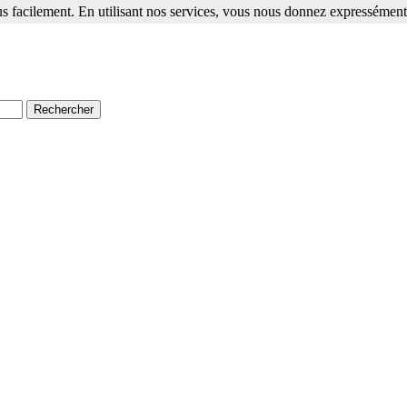
s facilement. En utilisant nos services, vous nous donnez expressément 
ment. En utilisant nos services, vous nous donnez expressément votre a