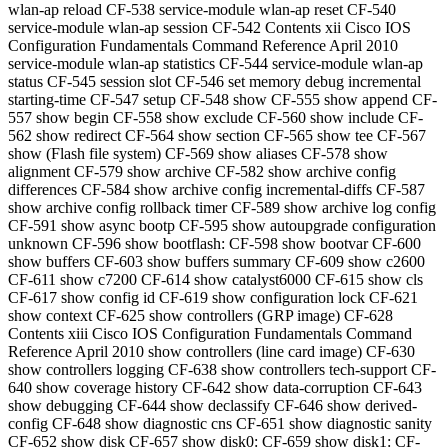
wlan-ap reload CF-538 service-module wlan-ap reset CF-540
service-module wlan-ap session CF-542 Contents xii Cisco IOS
Configuration Fundamentals Command Reference April 2010
service-module wlan-ap statistics CF-544 service-module wlan-ap
status CF-545 session slot CF-546 set memory debug incremental
starting-time CF-547 setup CF-548 show CF-555 show
append CF-
557 show
begin CF-558 show
exclude CF-560 show
include CF-
562 show
redirect CF-564 show
section CF-565 show
tee CF-567 show (Flash file system) CF-569 show aliases CF-578 show alignment CF-579 show archive CF-582 show archive config differences CF-584 show archive config incremental-diffs CF-587 show archive config rollback timer CF-589 show archive log config CF-591 show async bootp CF-595 show autoupgrade configuration unknown CF-596 show bootflash: CF-598 show bootvar CF-600 show buffers CF-603 show buffers summary CF-609 show c2600 CF-611 show c7200 CF-614 show catalyst6000 CF-615 show cls CF-617 show config id CF-619 show configuration lock CF-621 show context CF-625 show controllers (GRP image) CF-628 Contents xiii Cisco IOS Configuration Fundamentals Command Reference April 2010 show controllers (line card image) CF-630 show controllers logging CF-638 show controllers tech-support CF-640 show coverage history CF-642 show data-corruption CF-643 show debugging CF-644 show declassify CF-646 show derived-config CF-648 show diagnostic cns CF-651 show diagnostic sanity CF-652 show disk CF-657 show disk0: CF-659 show disk1: CF-662 show environment CF-665 show environment alarm CF-691 show environment cooling CF-694 show environment status CF-695 show environment temperature CF-698 show errdisable detect CF-701 show errdisable recovery CF-702 show fastblk CF-703 show file descriptors CF-705 show file information CF-706 show file systems CF-708 show flh-log CF-710 show fm inspect CF-711 show fm interface CF-713 show fm reflexive CF-716 show fm summary CF-717 show funi CF-718 show identity policy CF-722 show identity profile CF-723 show gsr CF-724 show gt64010 (7200) CF-725 show hardware CF-727 Contents xiv Cisco IOS Configuration Fundamentals Command Reference April 2010 show health-monitor CF-729 show history CF-730 show history all CF-732 show hosts CF-735 show html CF-738 show idb CF-740 show idprom CF-741 show inventory CF-747 show logging CF-750 show logging count CF-756 show logging history CF-758 show logging system CF-760 show logging xml CF-763 show memory CF-765 show memory allocating-process CF-770 show memory dead CF-773 show memory debug incremental CF-775 show memory debug leaks CF-778 show memory debug references CF-783 show memory debug unused CF-785 show memory ecc CF-787 show memory events CF-789 show memory failures alloc CF-791 show memory fast CF-792 show memory fragment CF-795 show memory multibus CF-798 show memory pci CF-800 show memory processor CF-802 show memory scan CF-806 show memory statistics history table CF-808 show memory traceback CF-811 show memory transient CF-813 show microcode CF-815 show mls statistics CF-817 show module CF-820 Contents xv Cisco IOS Configuration Fundamentals Command Reference April 2010 show monitor event-trace CF-823 CF-829 show monitor permit-list CF-830 show monitor session CF-831 show msfc CF-836 show pagp CF-840 show parser dump CF-842 show parser macro CF-854 show parser statistics CF-856 show pci CF-859 show pci hardware CF-861 show perf-meas CF-863 show platform CF-865 show platform bridge CF-876 show platform cfm CF-878 show platform diag CF-880 show platform hardware capacity CF-883 show platform isg CF-890 show platform oam CF-891 show platform redundancy CF-892 show platform software filesystem CF-894 show platform software memory CF-897 show platform software mount CF-903 show platform software process list CF-907 show platform software tech-support CF-914 show platform supervisor CF-916 show power CF-917 show processes CF-921 show processes cpu CF-928 show processes interrupt mask buffer CF-936 show processes interrupt mask detail CF-938 show processes memory CF-940 CF-950 show protocols CF-951 show region CF-954 Contents xvi Cisco IOS Configuration Fundamentals Command Reference April 2010 show registry CF-957 show reload CF-960 show resource-pool queue CF-961 show rom-monitor CF-963 show rom-monitor slot CF-966 show running identity policy CF-968 show running identity profile CF-969 show running-config CF-970 show running-config control-plane CF-976 show running-config map-class CF-977 show running-config partition CF-980 show scp CF-983 show slot CF-985 show slot0: CF-988 show slot1: CF-991 show software authenticity file CF-994 show software authenticity keys CF-996 show software authenticity running CF-998 show software authenticity upgrade-status CF-1000 show stacks CF-1002 show startup-config CF-1004 show subsys CF-1005 show sup-bootflash CF-1007 show sysctrl CF-1010 show system jumbomtu CF-1013 show tech-support CF-1014 show template CF-1021 show usb controllers CF-1022 show usb device CF-1024 show usb driver CF-1027 show usb port CF-1029 show usb tree CF-1030 show usbtoken CF-1031 show version CF-1033 show warm-reboot CF-1052 Contents xvii Cisco IOS Configuration Fundamentals Command Reference April 2010 show whoami CF-1053 showmon CF-1054 slave auto-sync config CF-1056 slave default-slot CF-1058 slave image CF-1060 slave reload CF-1062 slave sync config CF-1063 slave terminal CF-1065 special-character-bits CF-1066 squeeze CF-1067 stack-mib portname CF-1070 state-machine CF-1071 stopbits CF-1073 storm-control level CF-1074 sync-restart-delay CF-1076 system flowcontrol bus CF-1077 system jumbomtu CF-1078 tdm clock priority CF-1080 terminal databits CF-1082 terminal data-character-bits CF-1083 terminal dispatch-character CF-1084 terminal dispatch-timeout CF-1085 terminal download CF-1086 terminal editing CF-1087 terminal escape-character CF-1088 terminal exec-character-bits CF-1089 terminal flowcontrol CF-1090 terminal full-help CF-1091 terminal history CF-1093 terminal history size CF-1095 terminal hold-character CF-1097 terminal international CF-1099 terminal keymap-type CF-1100 terminal length CF-1101 terminal monitor CF-1102 Contents xviii Cisco IOS Configuration Fundamentals Command Reference April 2010 terminal notify CF-1103 terminal padding CF-1104 terminal parity CF-1105 terminal rxspeed CF-1106 terminal special-character-bits CF-1107 terminal speed CF-1109 terminal start-character CF-1110 terminal stopbits CF-1111 terminal stop-character CF-1112 terminal telnet break-on-ip CF-1113 terminal telnet refuse-negotiations CF-1114 terminal telnet speed CF-1115 terminal telnet sync-on-break CF-1116 terminal telnet transparent CF-1117 terminal terminal-type CF-1118 terminal txspeed CF-1119 terminal width CF-1120 terminal-queue entry-retry-interval CF-1121 terminal-type CF-1122 test cable-diagnostics CF-1123 test flash CF-1125 test interfaces CF-1126 test memory CF-1127 test memory destroy CF-1128 test platform police get CF-1129 test platform police set CF-1130 tftp-server CF-1132 tftp-server system CF-1135 time-period CF-1136 trace (privileged) CF-1138 trace (user) CF-1142 traceroute CF-1145 traceroute mac CF-1148 undelete CF-1152 upgrade automatic abortversion CF-1154 Contents xix Cisco IOS Configuration Fundamentals Command Reference April 2010 upgrade automatic getversion CF-1156 upgrade automatic runversion CF-1159 upgrade filesystem monlib CF-1161 upgrade rom-monitor CF-1162 upgrade rom-monitor file CF-1167 upgrade rom-monitor preference CF-1171 vacant-message CF-1172 verify CF-1174 vtp CF-1179 warm-reboot CF-1182 where CF-1184 width CF-1185 write core CF-1186 write erase CF-1188 write memory CF-1189 write terminal CF-1190 xmodem CF-1191 ASCII Character Set and Hexadecimal Values CF-1193 Contents xx Cisco IOS Configuration Fundamentals Command Reference April 2010 xxi Cisco IOS Configuration Fundamentals Command Reference April 2010 About Cisco IOS Software Documentation Last Updated: March 26, 2010 This document describes the objectives, audience, conventions, and organization used in Cisco IOS software documentation. Also included are resources for obtaining technical assistance, additional documentation, and other information from Cisco. This document is organized into the following sections: • Documentation Objectives, page xxi • Audience, page xxi • Documentation Conventions, page xxi • Documentation Organization, page xxiii • Additional Resources and Documentation Feedback, page xxxi Documentation Objectives Cisco IOS documentation describes the tasks and commands available to configure and maintain Cisco networking devices. Audience The Cisco IOS documentation set is intended for users who configure and maintain Cisco networking devices (such as routers and switches) but who may not be familiar with the configuration and maintenance tasks, the relationship among tasks, or the Cisco IOS commands necessary to perform particular tasks. The Cisco IOS documentation set is also intended for those users experienced with Cisco IOS software who need to know about new features, new configuration options, and new software characteristics in the current Cisco IOS release. Documentation Conventions In Cisco IOS documentation, the term router may be used to refer to various Cisco products; for example, routers, access servers, and switches. These and other networking devices that support Cisco IOS software are shown interchangeably in examples and are used only for illustrative purposes. An example that shows one product does not necessarily mean that other products are not supported. About Cisco IOS Software Documentation Documentation Conventions xxii Cisco IOS Configuration Fundamentals Command Reference April 2010 This section contains the following topics: • Typographic Conventions, page xxii • Command Syntax Conventions, page xxii • Software Conventions, page xxiii • Reader Alert Conventions, page xxiii Typographic Conventions Cisco IOS documentation uses the following typographic conventions: Command Syntax Conventions Cisco IOS documentation uses the following command syntax conventions: Convention Description ^ or Ctrl Both the ^ symbol and Ctrl represent the Control (Ctrl) key on a keyboard. For example, the key combination ^D or Ctrl-D means that you hold down the Control key while you press the D key. (Keys are indicated in capital letters but are not case sensitive.) string A string is a nonquoted set of characters shown in i