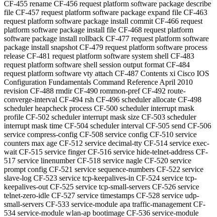
CF-455 rename CF-456 request platform software package describe
file CF-457 request platform software package expand file CF-463
request platform software package install commit CF-466 request
platform software package install file CF-468 request platform
software package install rollback CF-477 request platform software
package install snapshot CF-479 request platform software process
release CF-481 request platform software system shell CF-483
request platform software shell session output format CF-484
request platform software vty attach CF-487 Contents xi Cisco IOS
Configuration Fundamentals Command Reference April 2010
revision CF-488 rmdir CF-490 rommon-pref CF-492 route-
converge-interval CF-494 rsh CF-496 scheduler allocate CF-498
scheduler heapcheck process CF-500 scheduler interrupt mask
profile CF-502 scheduler interrupt mask size CF-503 scheduler
interrupt mask time CF-504 scheduler interval CF-505 send CF-506
service compress-config CF-508 service config CF-510 service
counters max age CF-512 service decimal-tty CF-514 service exec-
wait CF-515 service finger CF-516 service hide-telnet-address CF-
517 service linenumber CF-518 service nagle CF-520 service
prompt config CF-521 service sequence-numbers CF-522 service
slave-log CF-523 service tcp-keepalives-in CF-524 service tcp-
keepalives-out CF-525 service tcp-small-servers CF-526 service
telnet-zero-idle CF-527 service timestamps CF-528 service udp-
small-servers CF-533 service-module apa traffic-management CF-
534 service-module wlan-ap bootimage CF-536 service-module