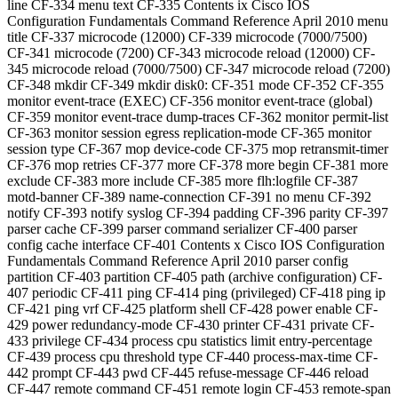
line CF-334 menu text CF-335 Contents ix Cisco IOS
Configuration Fundamentals Command Reference April 2010 menu
title CF-337 microcode (12000) CF-339 microcode (7000/7500)
CF-341 microcode (7200) CF-343 microcode reload (12000) CF-
345 microcode reload (7000/7500) CF-347 microcode reload (7200)
CF-348 mkdir CF-349 mkdir disk0: CF-351 mode CF-352 CF-355
monitor event-trace (EXEC) CF-356 monitor event-trace (global)
CF-359 monitor event-trace dump-traces CF-362 monitor permit-list
CF-363 monitor session egress replication-mode CF-365 monitor
session type CF-367 mop device-code CF-375 mop retransmit-timer
CF-376 mop retries CF-377 more CF-378 more
begin CF-381 more
exclude CF-383 more
include CF-385 more flh:logfile CF-387
motd-banner CF-389 name-connection CF-391 no menu CF-392
notify CF-393 notify syslog CF-394 padding CF-396 parity CF-397
parser cache CF-399 parser command serializer CF-400 parser
config cache interface CF-401 Contents x Cisco IOS Configuration
Fundamentals Command Reference April 2010 parser config
partition CF-403 partition CF-405 path (archive configuration) CF-
407 periodic CF-411 ping CF-414 ping (privileged) CF-418 ping ip
CF-421 ping vrf CF-425 platform shell CF-428 power enable CF-
429 power redundancy-mode CF-430 printer CF-431 private CF-
433 privilege CF-434 process cpu statistics limit entry-percentage
CF-439 process cpu threshold type CF-440 process-max-time CF-
442 prompt CF-443 pwd CF-445 refuse-message CF-446 reload
CF-447 remote command CF-451 remote login CF-453 remote-span