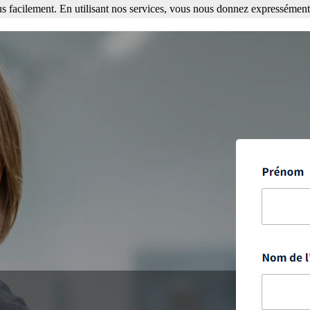
s facilement. En utilisant nos services, vous nous donnez expressément 
ment. En utilisant nos services, vous nous donnez expressément votre a