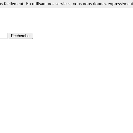
s facilement. En utilisant nos services, vous nous donnez expressément 
ment. En utilisant nos services, vous nous donnez expressément votre a