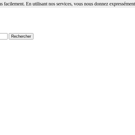
s facilement. En utilisant nos services, vous nous donnez expressément 
ment. En utilisant nos services, vous nous donnez expressément votre a