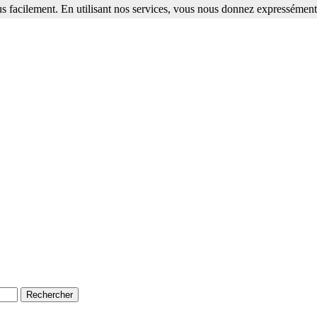
s facilement. En utilisant nos services, vous nous donnez expressément 
ment. En utilisant nos services, vous nous donnez expressément votre a