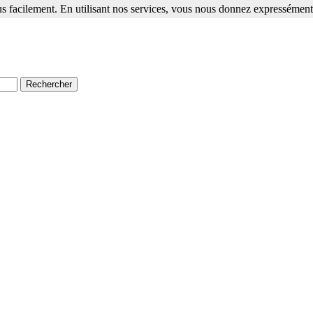
s facilement. En utilisant nos services, vous nous donnez expressément 
ment. En utilisant nos services, vous nous donnez expressément votre a