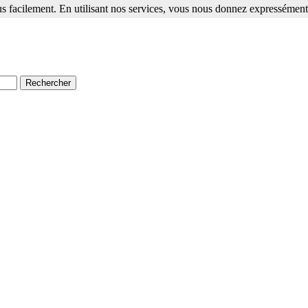
s facilement. En utilisant nos services, vous nous donnez expressément 
ment. En utilisant nos services, vous nous donnez expressément votre a