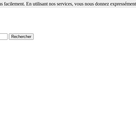
s facilement. En utilisant nos services, vous nous donnez expressément 
ment. En utilisant nos services, vous nous donnez expressément votre a