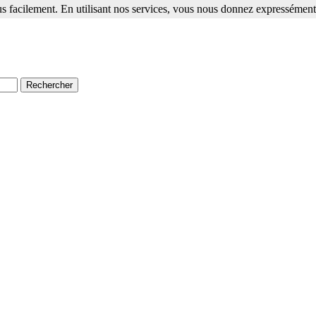
s facilement. En utilisant nos services, vous nous donnez expressément 
ment. En utilisant nos services, vous nous donnez expressément votre a