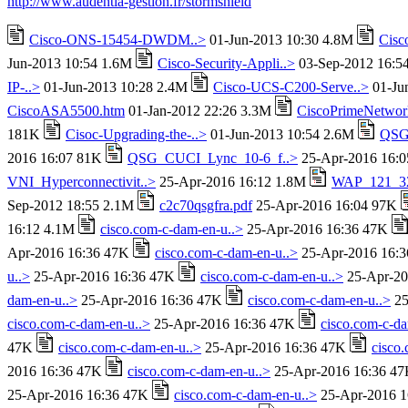
http://www.audentia-gestion.fr/stormshield
Cisco-ONS-15454-DWDM..>
01-Jun-2013 10:30 4.8M
Cisc
Jun-2013 10:54 1.6M
Cisco-Security-Appli..>
03-Sep-2012 16:5
IP-..>
01-Jun-2013 10:28 2.4M
Cisco-UCS-C200-Serve..>
01-Ju
CiscoASA5500.htm
01-Jan-2012 22:26 3.3M
CiscoPrimeNetwor
181K
Cisoc-Upgrading-the-..>
01-Jun-2013 10:54 2.6M
QSG
2016 16:07 81K
QSG_CUCI_Lync_10-6_f..>
25-Apr-2016 16:
VNI_Hyperconnectivit..>
25-Apr-2016 16:12 1.8M
WAP_121_32
Sep-2012 18:55 2.1M
c2c70qsgfra.pdf
25-Apr-2016 16:04 97K
16:12 4.1M
cisco.com-c-dam-en-u..>
25-Apr-2016 16:36 47K
Apr-2016 16:36 47K
cisco.com-c-dam-en-u..>
25-Apr-2016 16:
u..>
25-Apr-2016 16:36 47K
cisco.com-c-dam-en-u..>
25-Apr-20
dam-en-u..>
25-Apr-2016 16:36 47K
cisco.com-c-dam-en-u..>
25
cisco.com-c-dam-en-u..>
25-Apr-2016 16:36 47K
cisco.com-c-da
47K
cisco.com-c-dam-en-u..>
25-Apr-2016 16:36 47K
cisco
2016 16:36 47K
cisco.com-c-dam-en-u..>
25-Apr-2016 16:36 4
25-Apr-2016 16:36 47K
cisco.com-c-dam-en-u..>
25-Apr-2016 