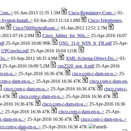
-Com..>
01-Jun-2013 11:35 1.5M
Cisco-Regulatory-Com..>
01-
-System-Install..>
02-Jun-2013 11:14 1.8M
Cisco-Telephones-
.3M
Cisco7600SeriesRoute..>
01-Jan-2012 12:51 2.7M
-2013 07:16 2.0M
Cisco_Jabber_for_Win..>
25-Apr-2016 16:07
df
25-Apr-2016 16:06 99K
QSG_11-0_WIN_fr_FR.pdf
25-Apr-
UPCqwfra.pdf
25-Apr-2016 16:04 121K
Do..>
03-Sep-2012 18:35 4.9M
XML-Schema-Object-Do..>
03-
f
25-Apr-2016 16:09 5.2M
cgs2520_gsg_fr.pdf
25-Apr-2016
m-en-u..>
25-Apr-2016 16:36 47K
cisco.com-c-dam-en-u..>
25-
.com-c-dam-en-u..>
25-Apr-2016 16:36 47K
cisco.com-c-dam-en-
cisco.com-c-dam-en-u..>
25-Apr-2016 16:36 47K
cisco.com-c-
36 47K
cisco.com-c-dam-en-u..>
25-Apr-2016 16:36 47K
r-2016 16:36 47K
cisco.com-c-dam-en-u..>
25-Apr-2016 16:36
.>
25-Apr-2016 16:36 47K
cisco.com-c-dam-en-u..>
25-Apr-
-c-dam-en-u..>
25-Apr-2016 16:36 47K
cisco.com-c-dam-en-u..>
sco.com-c-dam-en-u..>
25-Apr-2016 16:36 47K
Farnell-