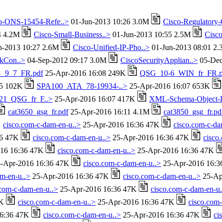
o-ONS-15454-Refe..>
01-Jun-2013 10:26 3.0M
Cisco-Regulatory
4 4.2M
Cisco-Small-Business..>
01-Jun-2013 10:55 2.5M
Cisco
n-2013 10:27 2.6M
Cisco-Unified-IP-Pho..>
01-Jun-2013 08:01 2
kCon..>
04-Sep-2012 09:17 3.0M
CiscoSecurityApplian..>
05-Dec
_9_7_FR.pdf
25-Apr-2016 16:08 249K
QSG_10-6_WIN_fr_FR.p
05 102K
SPA100_ATA_78-19934-..>
25-Apr-2016 16:07 653K
1_QSG_fr_F..>
25-Apr-2016 16:07 417K
XML-Schema-Object-
cat3650_gsg_fr.pdf
25-Apr-2016 16:11 4.1M
cat3850_gsg_fr.pd
cisco.com-c-dam-en-u..>
25-Apr-2016 16:36 47K
cisco.com-c-da
36 47K
cisco.com-c-dam-en-u..>
25-Apr-2016 16:36 47K
cisco
16 16:36 47K
cisco.com-c-dam-en-u..>
25-Apr-2016 16:36 47K
-Apr-2016 16:36 47K
cisco.com-c-dam-en-u..>
25-Apr-2016 16:
m-en-u..>
25-Apr-2016 16:36 47K
cisco.com-c-dam-en-u..>
25-Ap
.com-c-dam-en-u..>
25-Apr-2016 16:36 47K
cisco.com-c-dam-en-u.
7K
cisco.com-c-dam-en-u..>
25-Apr-2016 16:36 47K
cisco.com
16:36 47K
cisco.com-c-dam-en-u..>
25-Apr-2016 16:36 47K
ci