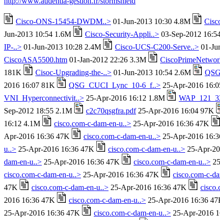
http://www.audentia-gestion.fr/stormshield
Cisco-ONS-15454-DWDM..>
01-Jun-2013 10:30 4.8M
Cisc
Jun-2013 10:54 1.6M
Cisco-Security-Appli..>
03-Sep-2012 16:5
IP-..>
01-Jun-2013 10:28 2.4M
Cisco-UCS-C200-Serve..>
01-Ju
CiscoASA5500.htm
01-Jan-2012 22:26 3.3M
CiscoPrimeNetwor
181K
Cisoc-Upgrading-the-..>
01-Jun-2013 10:54 2.6M
QSG
2016 16:07 81K
QSG_CUCI_Lync_10-6_f..>
25-Apr-2016 16:
VNI_Hyperconnectivit..>
25-Apr-2016 16:12 1.8M
WAP_121_32
Sep-2012 18:55 2.1M
c2c70qsgfra.pdf
25-Apr-2016 16:04 97K
16:12 4.1M
cisco.com-c-dam-en-u..>
25-Apr-2016 16:36 47K
Apr-2016 16:36 47K
cisco.com-c-dam-en-u..>
25-Apr-2016 16:
u..>
25-Apr-2016 16:36 47K
cisco.com-c-dam-en-u..>
25-Apr-20
dam-en-u..>
25-Apr-2016 16:36 47K
cisco.com-c-dam-en-u..>
25
cisco.com-c-dam-en-u..>
25-Apr-2016 16:36 47K
cisco.com-c-da
47K
cisco.com-c-dam-en-u..>
25-Apr-2016 16:36 47K
cisco
2016 16:36 47K
cisco.com-c-dam-en-u..>
25-Apr-2016 16:36 4
25-Apr-2016 16:36 47K
cisco.com-c-dam-en-u..>
25-Apr-2016 