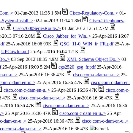
-Com..>
01-Jun-2013 11:35 1.5M
Cisco-Regulatory-Com..>
01-
-System-Install..>
02-Jun-2013 11:14 1.8M
Cisco-Telephones-
.3M
Cisco7600SeriesRoute..>
01-Jan-2012 12:51 2.7M
-2013 07:16 2.0M
Cisco_Jabber_for_Win..>
25-Apr-2016 16:07
df
25-Apr-2016 16:06 99K
QSG_11-0_WIN_fr_FR.pdf
25-Apr-
UPCqwfra.pdf
25-Apr-2016 16:04 121K
Do..>
03-Sep-2012 18:35 4.9M
XML-Schema-Object-Do..>
03-
f
25-Apr-2016 16:09 5.2M
cgs2520_gsg_fr.pdf
25-Apr-2016
m-en-u..>
25-Apr-2016 16:36 47K
cisco.com-c-dam-en-u..>
25-
.com-c-dam-en-u..>
25-Apr-2016 16:36 47K
cisco.com-c-dam-en-
cisco.com-c-dam-en-u..>
25-Apr-2016 16:36 47K
cisco.com-c-
36 47K
cisco.com-c-dam-en-u..>
25-Apr-2016 16:36 47K
r-2016 16:36 47K
cisco.com-c-dam-en-u..>
25-Apr-2016 16:36
.>
25-Apr-2016 16:36 47K
cisco.com-c-dam-en-u..>
25-Apr-
-c-dam-en-u..>
25-Apr-2016 16:36 47K
cisco.com-c-dam-en-u..>
sco.com-c-dam-en-u..>
25-Apr-2016 16:36 47K
Farnell-