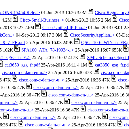
o-ONS-15454-Refe..>
01-Jun-2013 10:26 3.0M
Cisco-Regulatory
4 4.2M
Cisco-Small-Business..>
01-Jun-2013 10:55 2.5M
Cisco
n-2013 10:27 2.6M
Cisco-Unified-IP-Pho..>
01-Jun-2013 08:01 2
kCon..>
04-Sep-2012 09:17 3.0M
CiscoSecurityApplian..>
05-Dec
_9_7_FR.pdf
25-Apr-2016 16:08 249K
QSG_10-6_WIN_fr_FR.p
05 102K
SPA100_ATA_78-19934-..>
25-Apr-2016 16:07 653K
1_QSG_fr_F..>
25-Apr-2016 16:07 417K
XML-Schema-Object-
cat3650_gsg_fr.pdf
25-Apr-2016 16:11 4.1M
cat3850_gsg_fr.pd
cisco.com-c-dam-en-u..>
25-Apr-2016 16:36 47K
cisco.com-c-da
36 47K
cisco.com-c-dam-en-u..>
25-Apr-2016 16:36 47K
cisco
16 16:36 47K
cisco.com-c-dam-en-u..>
25-Apr-2016 16:36 47K
-Apr-2016 16:36 47K
cisco.com-c-dam-en-u..>
25-Apr-2016 16:
m-en-u..>
25-Apr-2016 16:36 47K
cisco.com-c-dam-en-u..>
25-Ap
.com-c-dam-en-u..>
25-Apr-2016 16:36 47K
cisco.com-c-dam-en-u.
7K
cisco.com-c-dam-en-u..>
25-Apr-2016 16:36 47K
cisco.com
16:36 47K
cisco.com-c-dam-en-u..>
25-Apr-2016 16:36 47K
ci