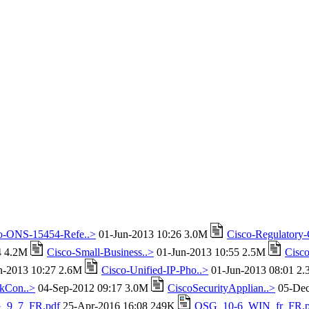
o-ONS-15454-Refe..>
01-Jun-2013 10:26 3.0M
Cisco-Regulatory
4 4.2M
Cisco-Small-Business..>
01-Jun-2013 10:55 2.5M
Cisco
n-2013 10:27 2.6M
Cisco-Unified-IP-Pho..>
01-Jun-2013 08:01 2
kCon..>
04-Sep-2012 09:17 3.0M
CiscoSecurityApplian..>
05-Dec
_9_7_FR.pdf
25-Apr-2016 16:08 249K
QSG_10-6_WIN_fr_FR.p