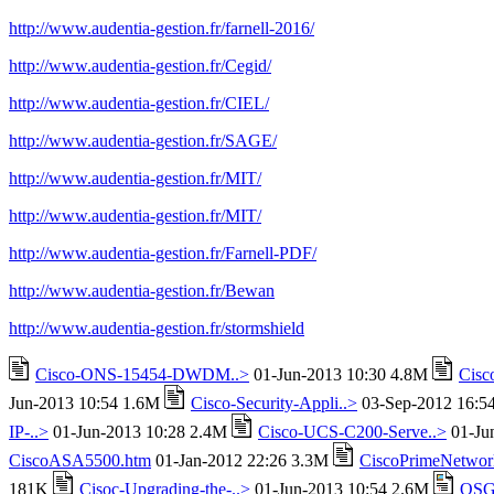
http://www.audentia-gestion.fr/farnell-2016/
http://www.audentia-gestion.fr/Cegid/
http://www.audentia-gestion.fr/CIEL/
http://www.audentia-gestion.fr/SAGE/
http://www.audentia-gestion.fr/MIT/
http://www.audentia-gestion.fr/MIT/
http://www.audentia-gestion.fr/Farnell-PDF/
http://www.audentia-gestion.fr/Bewan
http://www.audentia-gestion.fr/stormshield
Cisco-ONS-15454-DWDM..>
01-Jun-2013 10:30 4.8M
Cisc
Jun-2013 10:54 1.6M
Cisco-Security-Appli..>
03-Sep-2012 16:5
IP-..>
01-Jun-2013 10:28 2.4M
Cisco-UCS-C200-Serve..>
01-Ju
CiscoASA5500.htm
01-Jan-2012 22:26 3.3M
CiscoPrimeNetwor
181K
Cisoc-Upgrading-the-..>
01-Jun-2013 10:54 2.6M
QSG