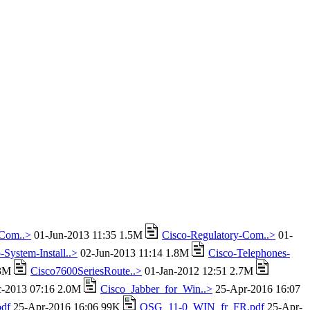
-Com..>
01-Jun-2013 11:35 1.5M
Cisco-Regulatory-Com..>
01-
-System-Install..>
02-Jun-2013 11:14 1.8M
Cisco-Telephones-
.3M
Cisco7600SeriesRoute..>
01-Jan-2012 12:51 2.7M
-2013 07:16 2.0M
Cisco_Jabber_for_Win..>
25-Apr-2016 16:07
df
25-Apr-2016 16:06 99K
QSG_11-0_WIN_fr_FR.pdf
25-Apr-