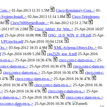
-Com..>
01-Jun-2013 11:35 1.5M
Cisco-Regulatory-Com..>
01-
-System-Install..>
02-Jun-2013 11:14 1.8M
Cisco-Telephones-
.3M
Cisco7600SeriesRoute..>
01-Jan-2012 12:51 2.7M
-2013 07:16 2.0M
Cisco_Jabber_for_Win..>
25-Apr-2016 16:07
df
25-Apr-2016 16:06 99K
QSG_11-0_WIN_fr_FR.pdf
25-Apr-
UPCqwfra.pdf
25-Apr-2016 16:04 121K
Do..>
03-Sep-2012 18:35 4.9M
XML-Schema-Object-Do..>
03-
f
25-Apr-2016 16:09 5.2M
cgs2520_gsg_fr.pdf
25-Apr-2016
m-en-u..>
25-Apr-2016 16:36 47K
cisco.com-c-dam-en-u..>
25-
.com-c-dam-en-u..>
25-Apr-2016 16:36 47K
cisco.com-c-dam-en-
cisco.com-c-dam-en-u..>
25-Apr-2016 16:36 47K
cisco.com-c-
36 47K
cisco.com-c-dam-en-u..>
25-Apr-2016 16:36 47K
r-2016 16:36 47K
cisco.com-c-dam-en-u..>
25-Apr-2016 16:36
.>
25-Apr-2016 16:36 47K
cisco.com-c-dam-en-u..>
25-Apr-
-c-dam-en-u..>
25-Apr-2016 16:36 47K
cisco.com-c-dam-en-u..>
sco.com-c-dam-en-u..>
25-Apr-2016 16:36 47K
Farnell-