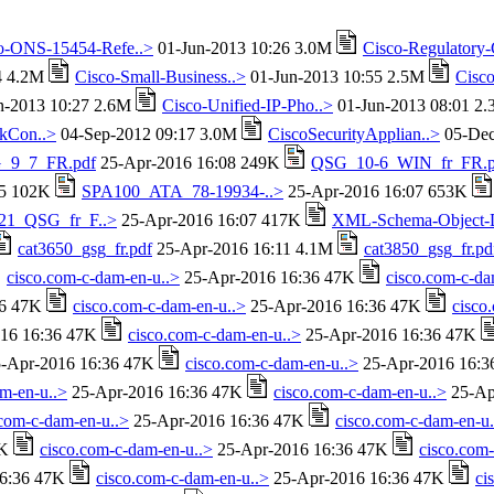
o-ONS-15454-Refe..>
01-Jun-2013 10:26 3.0M
Cisco-Regulatory
4 4.2M
Cisco-Small-Business..>
01-Jun-2013 10:55 2.5M
Cisco
n-2013 10:27 2.6M
Cisco-Unified-IP-Pho..>
01-Jun-2013 08:01 2
kCon..>
04-Sep-2012 09:17 3.0M
CiscoSecurityApplian..>
05-Dec
_9_7_FR.pdf
25-Apr-2016 16:08 249K
QSG_10-6_WIN_fr_FR.p
05 102K
SPA100_ATA_78-19934-..>
25-Apr-2016 16:07 653K
1_QSG_fr_F..>
25-Apr-2016 16:07 417K
XML-Schema-Object-
cat3650_gsg_fr.pdf
25-Apr-2016 16:11 4.1M
cat3850_gsg_fr.pd
cisco.com-c-dam-en-u..>
25-Apr-2016 16:36 47K
cisco.com-c-da
36 47K
cisco.com-c-dam-en-u..>
25-Apr-2016 16:36 47K
cisco
16 16:36 47K
cisco.com-c-dam-en-u..>
25-Apr-2016 16:36 47K
-Apr-2016 16:36 47K
cisco.com-c-dam-en-u..>
25-Apr-2016 16:
m-en-u..>
25-Apr-2016 16:36 47K
cisco.com-c-dam-en-u..>
25-Ap
.com-c-dam-en-u..>
25-Apr-2016 16:36 47K
cisco.com-c-dam-en-u.
7K
cisco.com-c-dam-en-u..>
25-Apr-2016 16:36 47K
cisco.com
16:36 47K
cisco.com-c-dam-en-u..>
25-Apr-2016 16:36 47K
ci