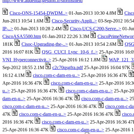
http://www.audentia-gestion.fr/stormshield
Cisco-ONS-15454-DWDM..>
01-Jun-2013 10:30 4.8M
Cisc
Jun-2013 10:54 1.6M
Cisco-Security-Appli..>
03-Sep-2012 16:5
IP-..>
01-Jun-2013 10:28 2.4M
Cisco-UCS-C200-Serve..>
01-Ju
CiscoASA5500.htm
01-Jan-2012 22:26 3.3M
CiscoPrimeNetwor
181K
Cisoc-Upgrading-the-..>
01-Jun-2013 10:54 2.6M
QSG
2016 16:07 81K
QSG_CUCI_Lync_10-6_f..>
25-Apr-2016 16:
VNI_Hyperconnectivit..>
25-Apr-2016 16:12 1.8M
WAP_121_32
Sep-2012 18:55 2.1M
c2c70qsgfra.pdf
25-Apr-2016 16:04 97K
16:12 4.1M
cisco.com-c-dam-en-u..>
25-Apr-2016 16:36 47K
Apr-2016 16:36 47K
cisco.com-c-dam-en-u..>
25-Apr-2016 16:
u..>
25-Apr-2016 16:36 47K
cisco.com-c-dam-en-u..>
25-Apr-20
dam-en-u..>
25-Apr-2016 16:36 47K
cisco.com-c-dam-en-u..>
25
cisco.com-c-dam-en-u..>
25-Apr-2016 16:36 47K
cisco.com-c-da
47K
cisco.com-c-dam-en-u..>
25-Apr-2016 16:36 47K
cisco
2016 16:36 47K
cisco.com-c-dam-en-u..>
25-Apr-2016 16:36 4
25-Apr-2016 16:36 47K
cisco.com-c-dam-en-u..>
25-Apr-2016 