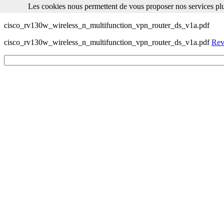
Les cookies nous permettent de vous proposer nos services plu
Les cookies nous permettent de vous proposer nos services plus facile
cisco_rv130w_wireless_n_multifunction_vpn_router_ds_v1a.pdf
cisco_rv130w_wireless_n_multifunction_vpn_router_ds_v1a.pdf
Reve