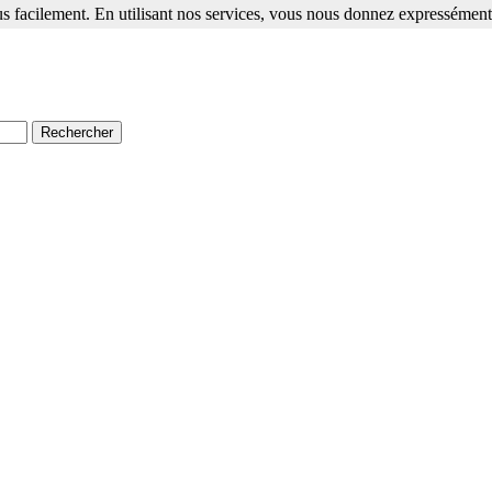
s facilement. En utilisant nos services, vous nous donnez expressément 
ment. En utilisant nos services, vous nous donnez expressément votre a