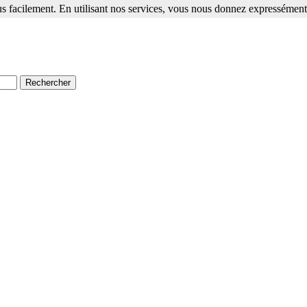
s facilement. En utilisant nos services, vous nous donnez expressément 
ment. En utilisant nos services, vous nous donnez expressément votre a