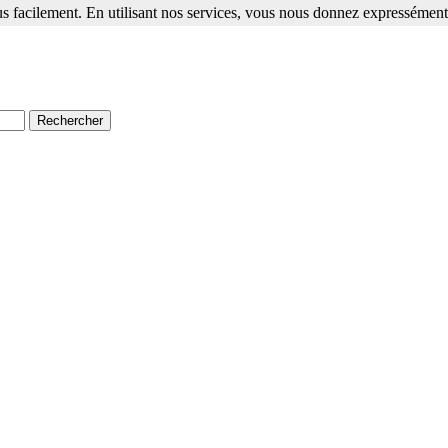
s facilement. En utilisant nos services, vous nous donnez expressément 
ment. En utilisant nos services, vous nous donnez expressément votre a