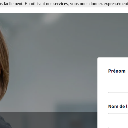
s facilement. En utilisant nos services, vous nous donnez expressément 
ment. En utilisant nos services, vous nous donnez expressément votre a