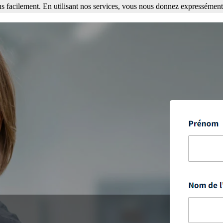
s facilement. En utilisant nos services, vous nous donnez expressément 
ment. En utilisant nos services, vous nous donnez expressément votre a