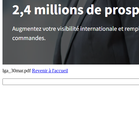
lga_30mar.pdf
Revenir à l'accueil