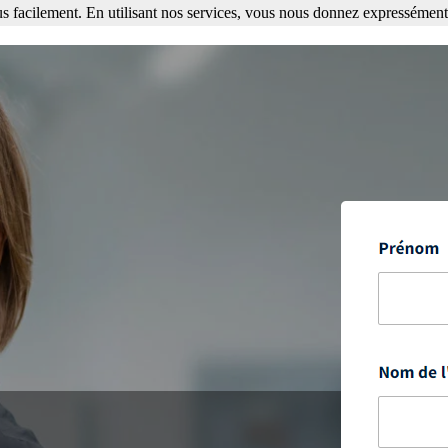
s facilement. En utilisant nos services, vous nous donnez expressément 
ment. En utilisant nos services, vous nous donnez expressément votre a