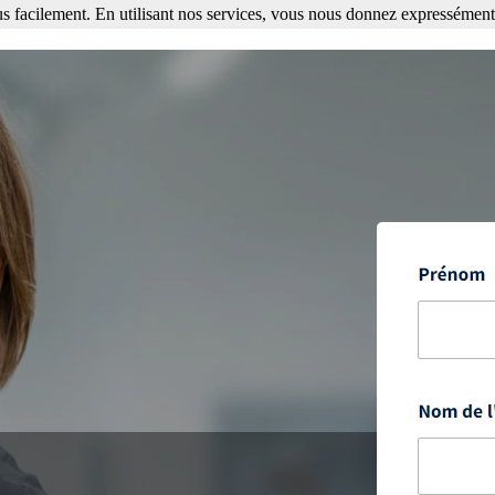
s facilement. En utilisant nos services, vous nous donnez expressément 
ment. En utilisant nos services, vous nous donnez expressément votre a