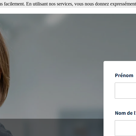
s facilement. En utilisant nos services, vous nous donnez expressément 
ment. En utilisant nos services, vous nous donnez expressément votre a