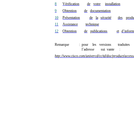
8
Vérification
de
votre
installation
9
Obtention
de
documentation
10
Présentation
de
la
sécurité
des
produ
11
Assistance
technique
12
Obtention
de
publications
et
d’inform
Remarque
:
pour
les
versions
traduites
l’adresse
sui
vante
:
http://www.cisco.com/univercd/cc/td/doc/product/acces