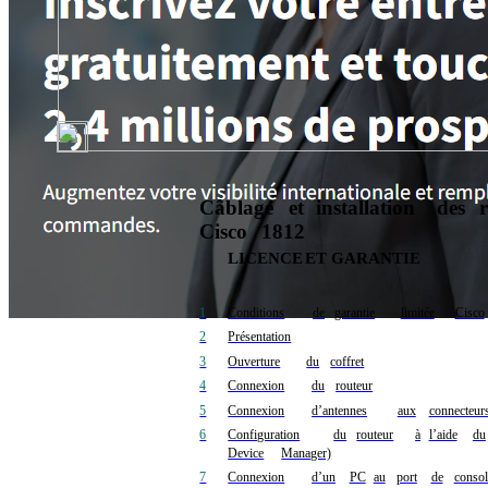
Câblage
et
installation
des
Cisco
1812
LICENCE
ET
GARANTIE
1
Conditions
de
garantie
limitée
Cisco
2
Présentation
3
Ouverture
du
coffret
4
Connexion
du
routeur
5
Connexion
d’antennes
aux
connecteur
6
Configuration
du
routeur
à
l’aide
du
Device
Manager)
7
Connexion
d’un
PC
au
port
de
consol