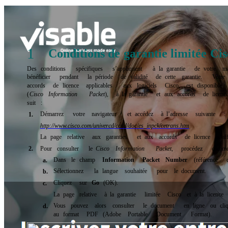
1
Conditions
de
garantie
limitée
Cis
Des
conditions
spécifiques
s’appliquent
à
la
garantie
de
votre
ma
bénéficier
pendant
la
période
de
validité
de
cette
garantie.
Votre
accords
de
licence
applicables
aux
logiciels
Cisco,
est
disponible
(
Cisco
Information
Packet
),
à
la
garantie
et
aux
accords
de
licenc
suit
:
Démarrez
votre
navigateur
et
accédez
à
l’adresse
suivante
:
1.
http://www.cisco.com/univercd/cc/td/doc/es_inpck/cetrans.htm
La
page
relative
aux
garanties
et
aux
accords
de
licence
s’af
2.
Pour
consulter
le
Cisco
Information
Packet
,
procédez
comm
Dans
le
champ
Information
Packet
Number
(référence
a.
Sélectionnez
la
langue
souhaitée
pour
le
document.
b.
Cliquez
sur
Go
(OK).
c.
La
page
relative
à
la
garantie
limitée
Cisco
et
à
la
licence
Vous
pouvez
alors
consulter
le
document
en
ligne
ou
cli
d.
au
format
PDF
(Adobe
Portable
Document
Format).