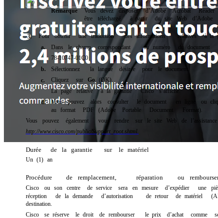
Remarque
Vous
devez
disposer
d’Adobe
Acrobat
Reader
être
téléchargé
à
partir
du
site
Web
d’Adobe
Pour
obtenir
une
traduction
des
informations
relatives
à
la
3.
a.
Dans
le
champ
correspondant
au
numéro
du
document
78-10747-01C0
b.
Sélectionnez
la
langue
désirée
pour
le
document.
Cliquez
sur
Go
(OK).
c.
La
page
relative
à
la
garantie
Cisco
s’affiche.
Vous
pouvez
alors
consulter
le
document
en
ligne
ou
cli
d.
au
format
PDF
(Adobe
Portable
Document
Format).
Vous
pouvez
également
vous
rendre
sur
le
site
Web
de
l’assistance
http://www.cisco.com/public/Support_root.shtml.
Durée
de
la
garantie
sur
le
matériel
Un
(1)
an
Procédure
de
remplacement,
réparation
ou
rembourse
Cisco
ou
son
centre
de
service
sera
en
mesure
d’expédier
une
pi
réception
de
la
demande
d’autorisation
de
retour
de
matériel
(A
destination.
Cisco
se
réserve
le
droit
de
rembourser
le
prix
d’achat
comme
s