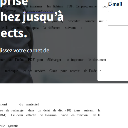
pour
afficher
et
imprimer
les
fichiers
PDF.
Ce
programme
peut
à
l’adresse
:
http://www.adobe.com
.
garantie
s’appliquant
à
votre
produit,
procédez
comme
suit
:
de
la
garantie,
indiquez
la
référence
suivante
:
quer
sur
l’icône
PDF
pour
télécharger
et
imprimer
le
document
technique
et
des
services
Cisco
pour
obtenir
de
l’aide
:
ment
du
matériel
èce
de
rechange
dans
un
délai
de
dix
(10)
jours
suivant
la
RM).
Le
délai
effectif
de
livraison
varie
en
fonction
de
la
eule
garantie.