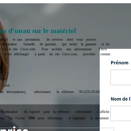
co
d’un
an
sur
le
matériel
tériel
et
aux
prestations
de
services
dont
vous
pouvez
déclaration
formelle
de
garantie,
qui
inclut
la
garantie
et
l
es
sur
le
site
Cisco.com.
Pour
accéder
aux
informations
Cisco
e
et
les
télécharger
à
partir
du
site
Cisco.com,
procédez
comme
fiche.
e
suit
:
des
informations),
sélectionnez
la
référence
78-5235-03A0.
d’utilisation
du
logiciel
pour
la
référence
sélectionnée
s’affiche
.
quer
sur
l’icône
PDF
pour
télécharger
et
imprimer
le
document