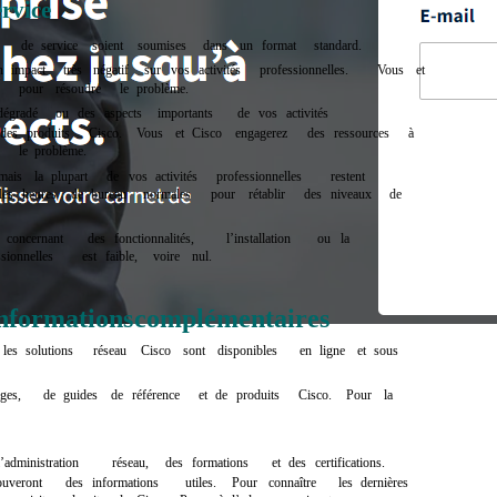
ervice
s
de
service
soient
soumises
dans
un
format
standard.
n
impact
très
négatif
sur
vos
activités
professionnelles.
Vous
et
pour
résoudre
le
problème.
dégradé
ou
des
aspects
importants
de
vos
activités
des
produits
Cisco.
Vous
et
Cisco
engagerez
des
ressources
à
e
le
problème.
mais
la
plupart
de
vos
activités
professionnelles
restent
les
heures
de
bureau
normales
pour
rétablir
des
niveaux
de
concernant
des
fonctionnalités,
l’installation
ou
la
sionnelles
est
faible,
voire
nul.
nformatio
ns
complémentaires
les
solutions
réseau
Cisco
sont
disponibles
en
ligne
et
sous
ges,
de
guides
de
référence
et
de
produits
Cisco.
Pour
la
l’administration
réseau,
des
formations
et
des
certifications.
ouveront
des
informations
utiles.
Pour
connaître
les
dernières