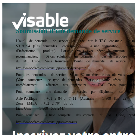
Soumission
d’une
demande
de
service
L’outil
de
demande
de
service
en
ligne
sur
le
TAC
constitue
le
m
S3
et
S4.
(Ces
demandes
correspondent
à
une
dégradation
minim
d’information
produit.)
Lorsque
vous
avez
décrit
la
situation,
l’
recommandées.
Si
ces
solutions
ne
permettent
pas
de
résoudre
le
du
TAC
Cisco.
Vous
trouverez
l’outil
de
demande
de
service
du
http://www.cisco.com/techsupport/servicerequest
Pour
les
demandes
de
service
S1
ou
S2
ou
dans
le
cas
où
vous
n’av
(Vous
soumettez
ce
type
de
demandes
lorsque
votre
réseau
d’expl
immédiatement
affectées
aux
ingénieurs
du
TAC
Cisco
pour
pré
Pour
soumettre
une
demande
de
service
par
téléphone,
composez
Asie-Pacifique
:
+61
2
8446
7411
(Australie
:
1
800
805
227)
Zone
EMEA
:
+32
2
704
55
55
États-Unis
:
1
800
553-2447
Pour
consulter
la
liste
complète
des
contacts
du
TAC
Cisco,
ren
http://www.cisco.com/techsupport/contacts