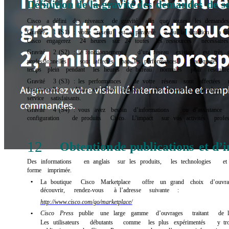
Définition
de
la
gravité
des
demandes
de
s
Cisco
a
défini
des
niveaux
de
gravité
afin
que
toutes
les
demande
Gravité
1
(S1)
:
votre
réseau
est
«
paralysé
»
ou
la
situation
a
u
Cisco
engagerez
24
heures
sur
24
toutes
les
ressources
nécessaires
Gravité
2
(S2)
:
le
fonctionnement
d’un
réseau
existant
est
très
professionnelles
sont
affectés
par
les
performances
inadéquates
temps
plein
pendant
les
heures
de
bureau
normales
pour
résoudr
Gravité
3
(S3)
:
les
performances
de
votre
réseau
sont
affectées
fonctionnelles.
Vous
et
Cisco
engagerez
des
ressources
pendant
service
satisfaisants.
Gravité
4
(S4)
:
vous
avez
besoin
d’informations
ou
d’assistance
configuration
de
produits
Cisco.
L’impact
sur
vos
activités
profes
12
Obtention
de
publicat
ions
et
d’i
Des
informations
en
anglais
sur
les
produits,
les
technologies
et
forme
imprimée.
•
La
boutique
Cisco
Marketplace
offre
un
grand
choix
d’ouvra
découvrir,
rendez-vous
à
l’adresse
suivante
:
http://www.cisco.com/go/marketplace/
Cisco
Press
publie
une
large
gamme
d’ouvrages
traitant
de
•
Les
utilisateurs
débutants
comme
les
plus
expérimentés
y
tr