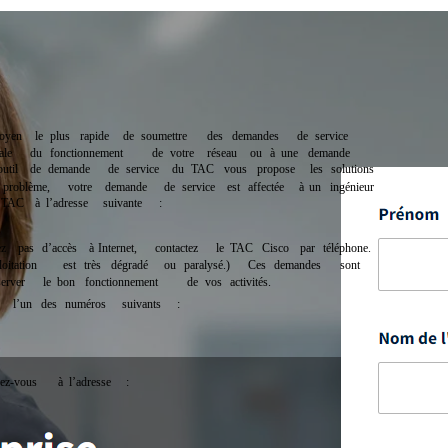
oyen
le
plus
rapide
de
soumettre
des
demandes
de
service
ale
du
fonctionnement
de
votre
réseau
ou
à
une
demande
outil
de
demande
de
service
du
TAC
vous
propose
les
solutions
problème,
votre
demande
de
service
est
affectée
à
un
ingénieur
TAC
à
l’adresse
suivante
:
ez
pas
d’accès
à
Internet,
contactez
le
TAC
Cisco
par
téléphon
e.
oitation
est
très
dégradé
ou
paralysé.)
Ces
demandes
sont
server
le
bon
fonctionnement
de
vos
activités.
l’un
des
numéros
suivants
:
dez-vous
à
l’adresse
: