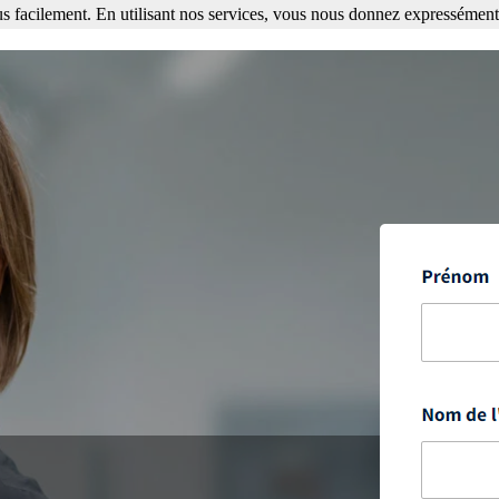
s facilement. En utilisant nos services, vous nous donnez expressément 
ment. En utilisant nos services, vous nous donnez expressément votre a