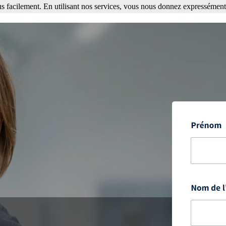
s facilement. En utilisant nos services, vous nous donnez expressément 
ment. En utilisant nos services, vous nous donnez expressément votre a