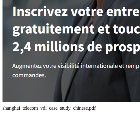
shanghai_telecom_vdi_case_study_chinese.pdf