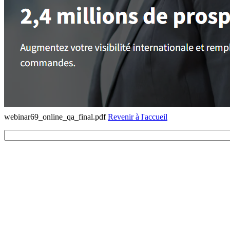
webinar69_online_qa_final.pdf
Revenir à l'accueil