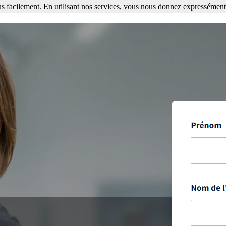
s facilement. En utilisant nos services, vous nous donnez expressément 
ment. En utilisant nos services, vous nous donnez expressément votre a