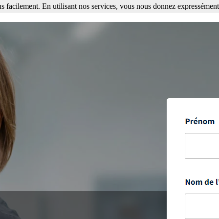
s facilement. En utilisant nos services, vous nous donnez expressément 
ment. En utilisant nos services, vous nous donnez expressément votre a