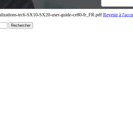
alizations-trc6-SX10-SX20-user-guide-ce80-fr_FR.pdf
Revenir à l'accu