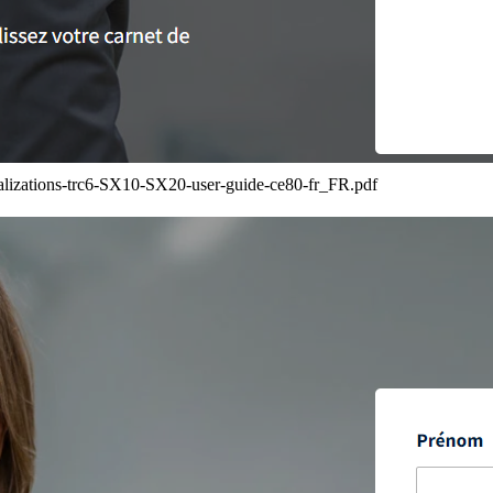
alizations-trc6-SX10-SX20-user-guide-ce80-fr_FR.pdf