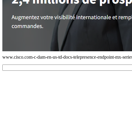
www.cisco.com-c-dam-en-us-td-docs-telepresence-endpoint-mx-series-