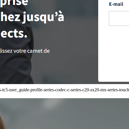
c5-user_guide-profile-series-codec-c-series-c20-sx20-mx-series-touch