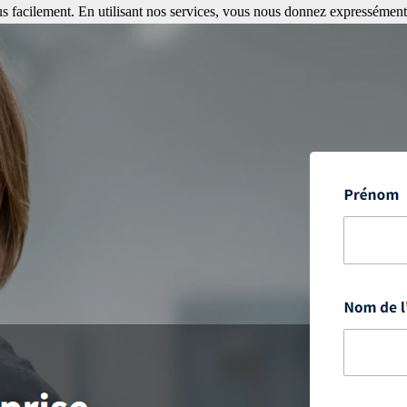
s facilement. En utilisant nos services, vous nous donnez expressément 