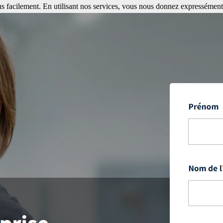
s facilement. En utilisant nos services, vous nous donnez expressément 