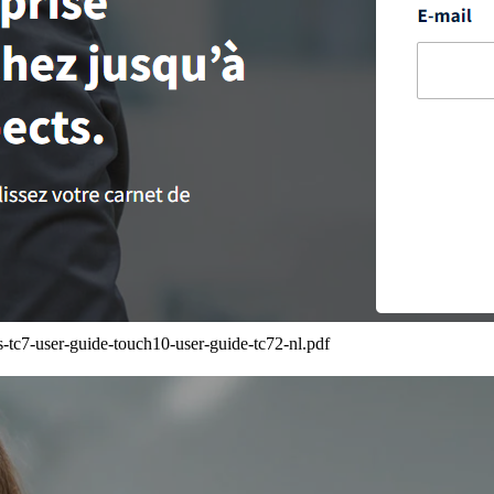
tc7-user-guide-touch10-user-guide-tc72-nl.pdf