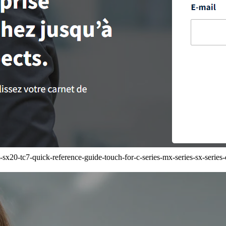
x20-tc7-quick-reference-guide-touch-for-c-series-mx-series-sx-series-