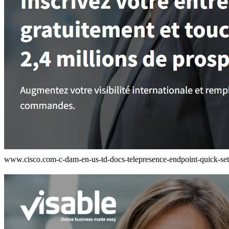
www.cisco.com-c-dam-en-us-td-docs-telepresence-endpoint-quick-set-s