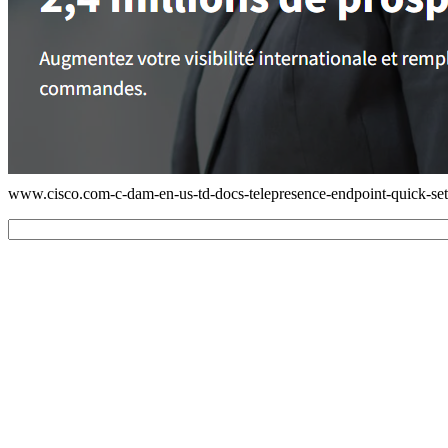
www.cisco.com-c-dam-en-us-td-docs-telepresence-endpoint-quick-set-s