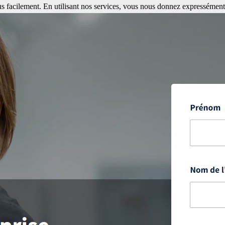
s facilement. En utilisant nos services, vous nous donnez expressément 