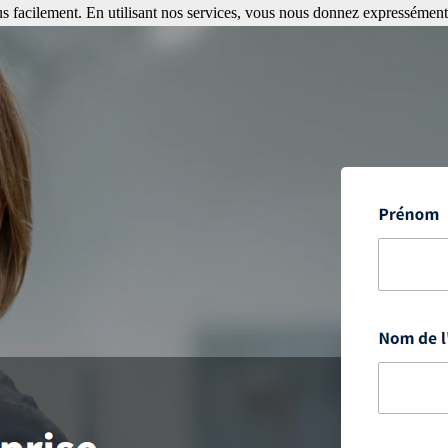
s facilement. En utilisant nos services, vous nous donnez expressément 