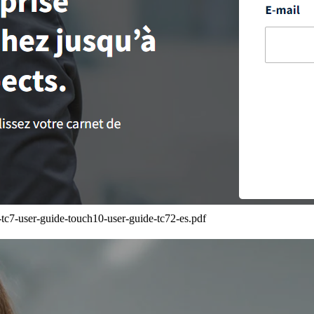
tc7-user-guide-touch10-user-guide-tc72-es.pdf