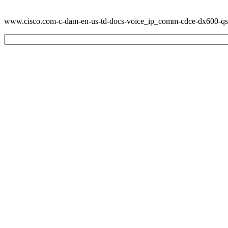
www.cisco.com-c-dam-en-us-td-docs-voice_ip_comm-cdce-dx600-