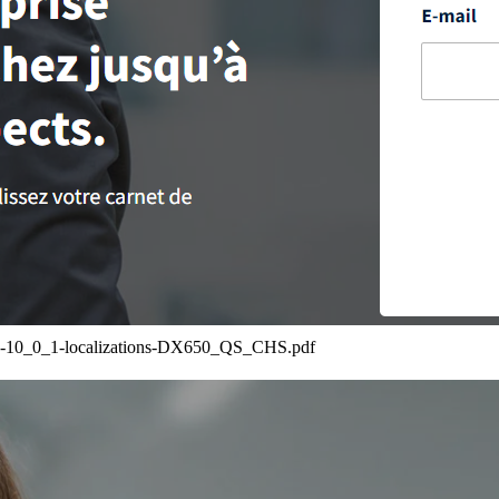
s-10_0_1-localizations-DX650_QS_CHS.pdf