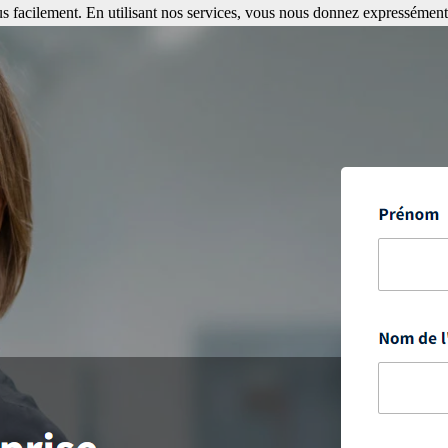
s facilement. En utilisant nos services, vous nous donnez expressément 