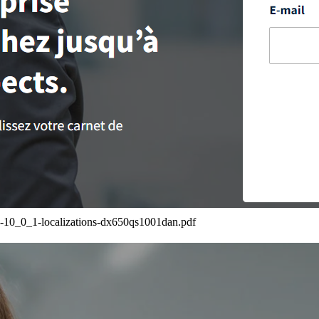
10_0_1-localizations-dx650qs1001dan.pdf