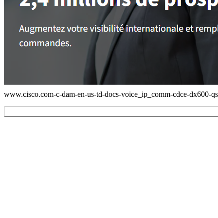
www.cisco.com-c-dam-en-us-td-docs-voice_ip_comm-cdce-dx600-qs