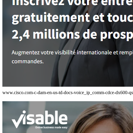
www.cisco.com-c-dam-en-us-td-docs-voice_ip_comm-cdce-dx600-qs-