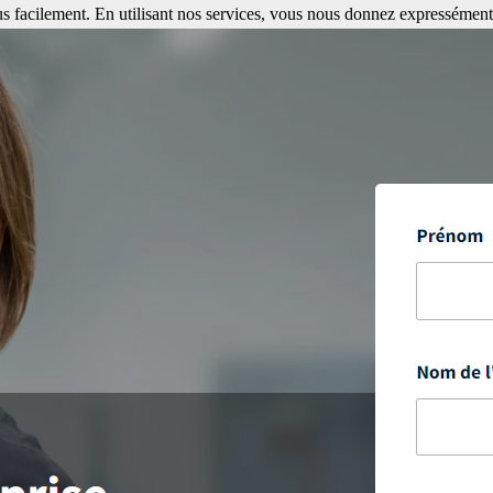
s facilement. En utilisant nos services, vous nous donnez expressément 