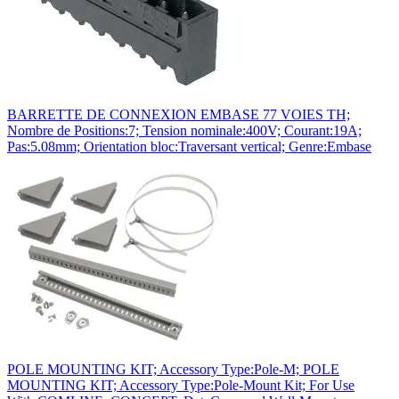
BARRETTE DE CONNEXION EMBASE 77 VOIES TH;
Nombre de Positions:7; Tension nominale:400V; Courant:19A;
Pas:5.08mm; Orientation bloc:Traversant vertical; Genre:Embase
POLE MOUNTING KIT; Accessory Type:Pole-M; POLE
MOUNTING KIT; Accessory Type:Pole-Mount Kit; For Use