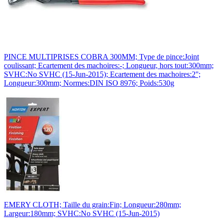
PINCE MULTIPRISES COBRA 300MM; Type de pince:Joint
coulissant; Ecartement des machoires:-; Longueur, hors tout:300mm;
SVHC:No SVHC (15-Jun-2015); Ecartement des machoires:2'';
Longueur:300mm; Normes:DIN ISO 8976; Poids:530g
EMERY CLOTH; Taille du grain:Fin; Longueur:280mm;
Largeur:180mm; SVHC:No SVHC (15-Jun-2015)