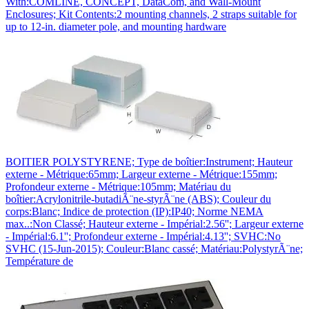
With:COMLINE, CONCEPT, DataCom, and Wall-Mount
Enclosures; Kit Contents:2 mounting channels, 2 straps suitable for
up to 12-in. diameter pole, and mounting hardware
BOITIER POLYSTYRENE; Type de boîtier:Instrument; Hauteur
externe - Métrique:65mm; Largeur externe - Métrique:155mm;
Profondeur externe - Métrique:105mm; Matériau du
boîtier:Acrylonitrile-butadiÃ¨ne-styrÃ¨ne (ABS); Couleur du
corps:Blanc; Indice de protection (IP):IP40; Norme NEMA
max..:Non Classé; Hauteur externe - Impérial:2.56''; Largeur externe
- Impérial:6.1''; Profondeur externe - Impérial:4.13''; SVHC:No
SVHC (15-Jun-2015); Couleur:Blanc cassé; Matériau:PolystyrÃ¨ne;
Température de