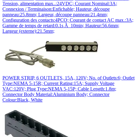
Tension, alimentation max..:24VDC; Courant Nominal:3A;
Connexion / Terminaison:Enfichable; Hauteur, découpe
panneau:25.8mm; Largeur, découpe panneau:21.4mm;
Configuration des contacts:4PCO; Courant de contact AC max.:3A;
Gamme de temps de retard:0.1s Ã 10min; Hauteur:56.6mm;
Largeur (externe):21.5mm;
POWER STRIP, 6 OUTLETS, 15A, 120V; No. of Outlets:6; Outlet
Type:NEMA 5-15R; Current Rating:15A; Supply Voltage
VAC:120V; Plug Type:NEMA 5-15P; Cable Length:1.8m;
Connector Body Material:Aluminium Body; Connector
Colour:Black, White