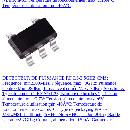
NEMA:IP65; Température de fonctionnement max..:125Â°C;
Température d'utilisation min:-40Â°C
DETECTEUR DE PUISSANCE RF 0.3-3.5GHZ CMS;
Fréquence, min.:300MHz; Fréquence, max..:3GHz; Puissance
d'entrée Min:-28dBm; Puissance d'entrée Max:18dBm; Sensibilité:-;
Type de boîtier CI RF:SOT-23; Nombre de broches:5; Tension,
alimentation min.:2.7V; Tension, alimentation max..:6V;
Température d'utilisation min:-40Â°C; Température de
fonctionnement max..:85Â°C; Type de packaging:PiÃ¨ce;
MSL:MSL 1 - Illimité; SVHC:No SVHC (15-Jun-2015); Bande
passante:2.7GHz; Courant, alimentation:0.5mA; Gamme de