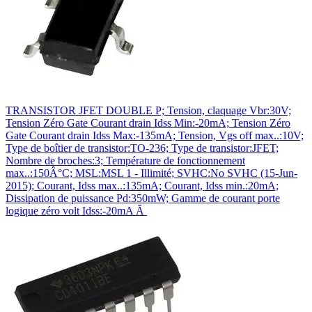
TRANSISTOR JFET DOUBLE P; Tension, claquage Vbr:30V;
Tension Zéro Gate Courant drain Idss Min:-20mA; Tension Zéro
Gate Courant drain Idss Max:-135mA; Tension, Vgs off max..:10V;
Type de boîtier de transistor:TO-236; Type de transistor:JFET;
Nombre de broches:3; Température de fonctionnement
max..:150Â°C; MSL:MSL 1 - Illimité; SVHC:No SVHC (15-Jun-
2015); Courant, Idss max..:135mA; Courant, Idss min.:20mA;
Dissipation de puissance Pd:350mW; Gamme de courant porte
logique zéro volt Idss:-20mA Ã