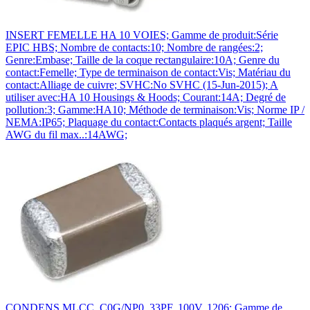
INSERT FEMELLE HA 10 VOIES; Gamme de produit:Série
EPIC HBS; Nombre de contacts:10; Nombre de rangées:2;
Genre:Embase; Taille de la coque rectangulaire:10A; Genre du
contact:Femelle; Type de terminaison de contact:Vis; Matériau du
contact:Alliage de cuivre; SVHC:No SVHC (15-Jun-2015); A
utiliser avec:HA 10 Housings & Hoods; Courant:14A; Degré de
pollution:3; Gamme:HA10; Méthode de terminaison:Vis; Norme IP /
NEMA:IP65; Plaquage du contact:Contacts plaqués argent; Taille
AWG du fil max..:14AWG;
CONDENS MLCC, C0G/NP0, 33PF, 100V, 1206; Gamme de