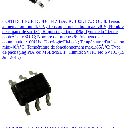
CONTROLEUR DC/DC FLYBACK, 100KHZ, SOIC8; Tension,
alimentation min.:4.75V; Tension, alimentation max..:30V; Nombre
de canaux de sortie:1; Rapport cyclique:96%; Type de boîtier de
contrÃ´leur:SOIC; Nombre de broches:8; Fréquence de
commutation:100kHz; Topologie:Flyback; Température d'utilisation
min:-40Â°C; Température de fonctionnement max..:85Â°C; Type
de packaging:PiÃ¨ce; MSL:MSL 1 - Illimité; SVHC:No SVHC (15-
Jun-2015)