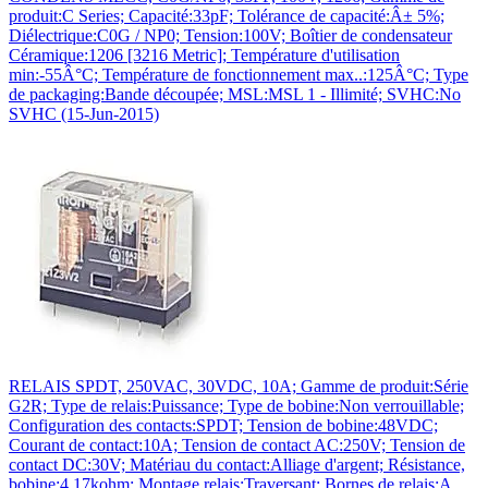
produit:C Series; Capacité:33pF; Tolérance de capacité:Â± 5%;
Diélectrique:C0G / NP0; Tension:100V; Boîtier de condensateur
Céramique:1206 [3216 Metric]; Température d'utilisation
min:-55Â°C; Température de fonctionnement max..:125Â°C; Type
de packaging:Bande découpée; MSL:MSL 1 - Illimité; SVHC:No
SVHC (15-Jun-2015)
RELAIS SPDT, 250VAC, 30VDC, 10A; Gamme de produit:Série
G2R; Type de relais:Puissance; Type de bobine:Non verrouillable;
Configuration des contacts:SPDT; Tension de bobine:48VDC;
Courant de contact:10A; Tension de contact AC:250V; Tension de
contact DC:30V; Matériau du contact:Alliage d'argent; Résistance,
bobine:4.17kohm; Montage relais:Traversant; Bornes de relais:A