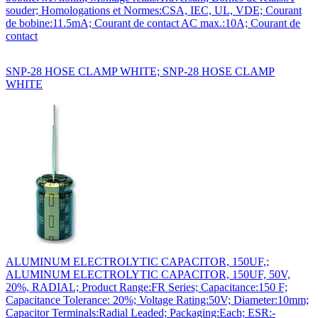
souder; Homologations et Normes:CSA, IEC, UL, VDE; Courant
de bobine:11.5mA; Courant de contact AC max.:10A; Courant de
contact
SNP-28 HOSE CLAMP WHITE; SNP-28 HOSE CLAMP
WHITE
ALUMINUM ELECTROLYTIC CAPACITOR, 150UF,;
ALUMINUM ELECTROLYTIC CAPACITOR, 150UF, 50V,
20%, RADIAL; Product Range:FR Series; Capacitance:150 F;
Capacitance Tolerance: 20%; Voltage Rating:50V; Diameter:10mm;
Capacitor Terminals:Radial Leaded; Packaging:Each; ESR:-