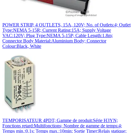
POWER STRIP, 4 OUTLETS, 15A, 120V; No. of Outlets:4; Outlet
Type:NEMA 5-15R; Current Rating:15A; Supply Voltage
VAC:120V; Plug Type:NEMA 5-15P; Cable Length:1.8m;
Connector Body Material:Aluminium Body; Connector
Colour:Black, White
TEMPORISATEUR 4PDT; Gamme de produit:Série H3YN;
Fonctions retard:Multifonctions; Nombre de gamme de temps:4;
Temps min.:0.1s; Temps max.:10min; Sortie Timer:Relais statique;