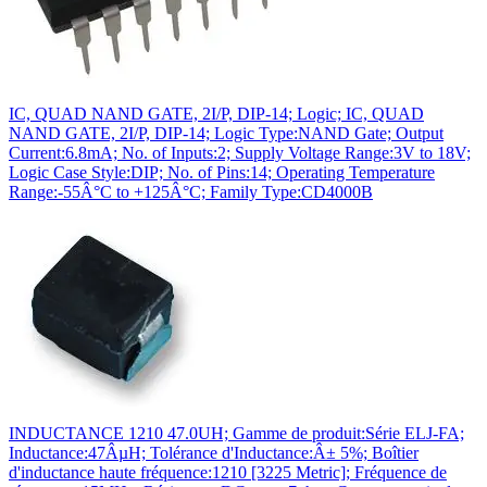
IC, QUAD NAND GATE, 2I/P, DIP-14; Logic; IC, QUAD
NAND GATE, 2I/P, DIP-14; Logic Type:NAND Gate; Output
Current:6.8mA; No. of Inputs:2; Supply Voltage Range:3V to 18V;
Logic Case Style:DIP; No. of Pins:14; Operating Temperature
Range:-55Â°C to +125Â°C; Family Type:CD4000B
INDUCTANCE 1210 47.0UH; Gamme de produit:Série ELJ-FA;
Inductance:47ÂµH; Tolérance d'Inductance:Â± 5%; Boîtier
d'inductance haute fréquence:1210 [3225 Metric]; Fréquence de