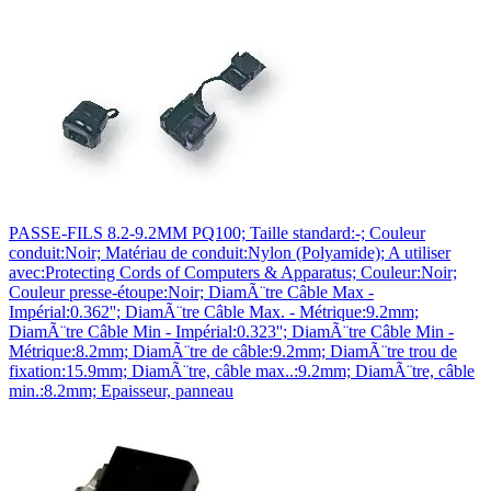
PASSE-FILS 8.2-9.2MM PQ100; Taille standard:-; Couleur
conduit:Noir; Matériau de conduit:Nylon (Polyamide); A utiliser
avec:Protecting Cords of Computers & Apparatus; Couleur:Noir;
Couleur presse-étoupe:Noir; DiamÃ¨tre Câble Max -
Impérial:0.362''; DiamÃ¨tre Câble Max. - Métrique:9.2mm;
DiamÃ¨tre Câble Min - Impérial:0.323''; DiamÃ¨tre Câble Min -
Métrique:8.2mm; DiamÃ¨tre de câble:9.2mm; DiamÃ¨tre trou de
fixation:15.9mm; DiamÃ¨tre, câble max..:9.2mm; DiamÃ¨tre, câble
min.:8.2mm; Epaisseur, panneau