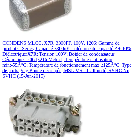
CONDENS MLCC, X7R, 3300PF, 100V, 1206; Gamme de
produit:C Series; Capacité:3300pF; Tolérance de capacité:Â± 10%;
Diélectrique:X7R; Tension:100V; Boîtier de condensateur
Céramique:1206 [3216 Metric]; Température d'utilisation
min:-55Â°C; Température de fonctionnement max..:125Â°C; Type
de packaging:Bande découpée; MSL:MSL 1 - Illimité; SVHC:No
SVHC (15-Jun-2015)