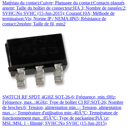
Matériau du contact:Cuivre; Plaquage du contact:Contacts plaqués
argent; Taille du boîtier de connecteur:HA 3; Nombre de rangées:2;
SVHC:No SVHC (15-Jun-2015); Courant:10A; Méthode de
terminaison:Vis; Norme IP / NEMA:IP65; Résistance de
contact:2mohm; Taille de fil, mm2
SWITCH RF SPDT 4GHZ SOT-26-6; Fréquence, min.:0Hz;
Fréquence, max..:4GHz; Type de boîtier CI RF:SOT-26; Nombre
de broches:6; Tension, alimentation min.:-; Tension, alimentation
max..:-; Température d'utilisation min:-40Â°C; Température de
fonctionnement max..:85Â°C; Type de packaging:PiÃ¨ce;
MSL:MSL 1 - Illimité; SVHC:No SVHC (15-Jun-2015)