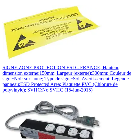
SIGNE ZONE PROTECTION ESD - FRANCE; Hauteur,
dimension externe:150mm; Largeur (externe):300mm; Couleur de
signe:Noir sur jaune; Type de signe:Sol, Avertissement; Légende
panneau:ESD Protected Area; Plaquette:PVC (Chlorure de
polyvinyle); SVHC:No SVHC (15-Jun-2015)