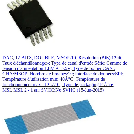
DAC, 12 BITS, DOUBLE, MSOP-10; Résolution (Bits):12bit;
Taux d'échantillonnage:-; Type de canal d'entrée:Série; Gamme de
tension d'alimentation:1.8V Ã 5.5V; Type de boîtier CAN /
CNA:MSOP; Nombre de broches:10; Interface de données:SPI;
Température d'utilisation min:-40Â°C; Température de
fonctionnement max..:125Â°C; Type de packaging:PiÃ¨ce;
MSL:MSL 2 - 1 an; SVHC:No SVHC (15-Jun-2015)