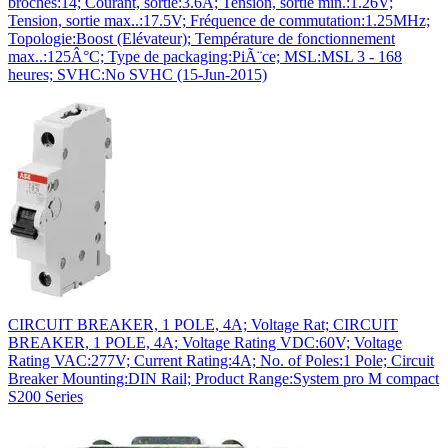
broches:14; Courant, sortie:3.6A; Tension, sortie min.:1.26V;
Tension, sortie max..:17.5V; Fréquence de commutation:1.25MHz;
Topologie:Boost (Elévateur); Température de fonctionnement
max..:125Â°C; Type de packaging:PiÃ¨ce; MSL:MSL 3 - 168
heures; SVHC:No SVHC (15-Jun-2015)
CIRCUIT BREAKER, 1 POLE, 4A; Voltage Rat; CIRCUIT
BREAKER, 1 POLE, 4A; Voltage Rating VDC:60V; Voltage
Rating VAC:277V; Current Rating:4A; No. of Poles:1 Pole; Circuit
Breaker Mounting:DIN Rail; Product Range:System pro M compact
S200 Series