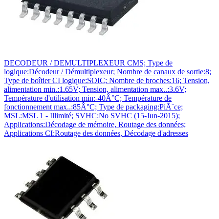
DECODEUR / DEMULTIPLEXEUR CMS; Type de
logique:Décodeur / Démultiplexeur; Nombre de canaux de sortie:8;
Type de boîtier CI logique:SOIC; Nombre de broches:16; Tension,
alimentation min.:1.65V; Tension, alimentation max..:3.6V;
Température d'utilisation min:-40Â°C; Température de
fonctionnement max..:85Â°C; Type de packaging:PiÃ¨ce;
MSL:MSL 1 - Illimité; SVHC:No SVHC (15-Jun-2015);
Applications:Décodage de mémoire, Routage des données;
Applications CI:Routage des données, Décodage d'adresses