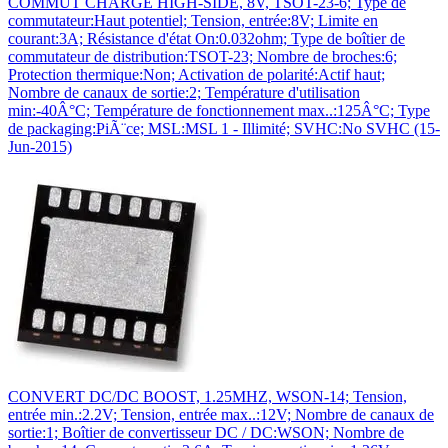
COMMUT CHARGE HIGH-SIDE, 8V, TSOT-23-6; Type de
commutateur:Haut potentiel; Tension, entrée:8V; Limite en
courant:3A; Résistance d'état On:0.032ohm; Type de boîtier de
commutateur de distribution:TSOT-23; Nombre de broches:6;
Protection thermique:Non; Activation de polarité:Actif haut;
Nombre de canaux de sortie:2; Température d'utilisation
min:-40Â°C; Température de fonctionnement max..:125Â°C; Type
de packaging:PiÃ¨ce; MSL:MSL 1 - Illimité; SVHC:No SVHC (15-
Jun-2015)
CONVERT DC/DC BOOST, 1.25MHZ, WSON-14; Tension,
entrée min.:2.2V; Tension, entrée max..:12V; Nombre de canaux de
sortie:1; Boîtier de convertisseur DC / DC:WSON; Nombre de