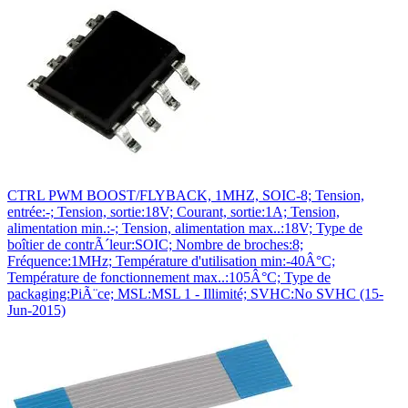
CTRL PWM BOOST/FLYBACK, 1MHZ, SOIC-8; Tension,
entrée:-; Tension, sortie:18V; Courant, sortie:1A; Tension,
alimentation min.:-; Tension, alimentation max..:18V; Type de
boîtier de contrÃ´leur:SOIC; Nombre de broches:8;
Fréquence:1MHz; Température d'utilisation min:-40Â°C;
Température de fonctionnement max..:105Â°C; Type de
packaging:PiÃ¨ce; MSL:MSL 1 - Illimité; SVHC:No SVHC (15-
Jun-2015)