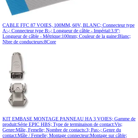
CABLE FFC 87 VOIES, 100MM, 60V, BLANC; Connecteur type
A:-; Connecteur type B:-; Longueur de câble - Impérial:3.9'';
Longueur de câble - Métrique:100mm; Couleur de la gaine:Blanc;
Nbre de conducteurs:8Core
KIT EMBASE MONTAGE PANNEAU HA 3 VOIES; Gamme de
produit:Série EPIC HBS; Type de terminaison de contact:Vis;
Genre:Mâle, Femelle; Nombre de contacts:3; Pas:-; Genre du
contact:Mâle / Femelle; Montage connecteur:Montage sur câble;