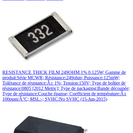
RESISTANCE THICK FILM 249OHM 1% 0.125W; Gamme de
produit:Série MCWR; Résistance:249ohm; Puissance:125mW;
Tolérance de résistance:Â± 1%; Tension:150V; Type de boîtier de
résistance:0805 [2012 Metric]; Type de packaging:Bande découpée;
Type de résistance:Couche épaisse; Coefficient de température:Â±
100ppm/Â°C; MSL:-; SVHC:No SVHC (15-Jun-2015)