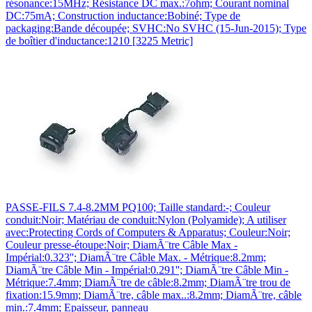
résonance:15MHz; Résistance DC max.:7ohm; Courant nominal
DC:75mA; Construction inductance:Bobiné; Type de
packaging:Bande découpée; SVHC:No SVHC (15-Jun-2015); Type
de boîtier d'inductance:1210 [3225 Metric]
PASSE-FILS 7.4-8.2MM PQ100; Taille standard:-; Couleur
conduit:Noir; Matériau de conduit:Nylon (Polyamide); A utiliser
avec:Protecting Cords of Computers & Apparatus; Couleur:Noir;
Couleur presse-étoupe:Noir; DiamÃ¨tre Câble Max -
Impérial:0.323''; DiamÃ¨tre Câble Max. - Métrique:8.2mm;
DiamÃ¨tre Câble Min - Impérial:0.291''; DiamÃ¨tre Câble Min -
Métrique:7.4mm; DiamÃ¨tre de câble:8.2mm; DiamÃ¨tre trou de
fixation:15.9mm; DiamÃ¨tre, câble max..:8.2mm; DiamÃ¨tre, câble
min.:7.4mm; Epaisseur, panneau