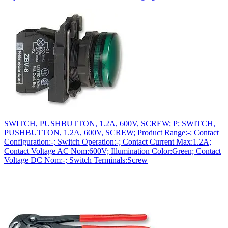
SWITCH, PUSHBUTTON, 1.2A, 600V, SCREW; P; SWITCH,
PUSHBUTTON, 1.2A, 600V, SCREW; Product Range:-; Contact
Configuration:-; Switch Operation:-; Contact Current Max:1.2A;
Contact Voltage AC Nom:600V; Illumination Color:Green; Contact
Voltage DC Nom:-; Switch Terminals:Screw