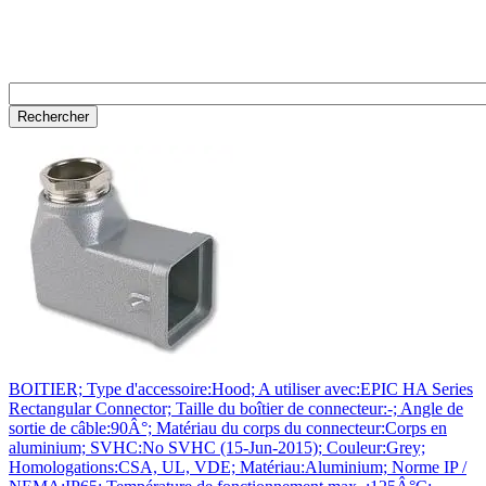
BOITIER; Type d'accessoire:Hood; A utiliser avec:EPIC HA Series
Rectangular Connector; Taille du boîtier de connecteur:-; Angle de
sortie de câble:90Â°; Matériau du corps du connecteur:Corps en
aluminium; SVHC:No SVHC (15-Jun-2015); Couleur:Grey;
Homologations:CSA, UL, VDE; Matériau:Aluminium; Norme IP /