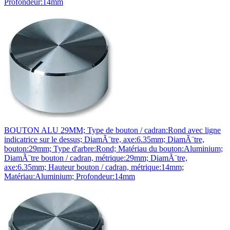
Profondeur:14mm
BOUTON ALU 29MM; Type de bouton / cadran:Rond avec ligne
indicatrice sur le dessus; DiamÃ¨tre, axe:6.35mm; DiamÃ¨tre,
bouton:29mm; Type d'arbre:Rond; Matériau du bouton:Aluminium;
DiamÃ¨tre bouton / cadran, métrique:29mm; DiamÃ¨tre,
axe:6.35mm; Hauteur bouton / cadran, métrique:14mm;
Matériau:Aluminium; Profondeur:14mm