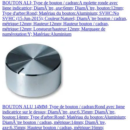
BOUTON ALI; Type de bouton / cadran:A molette ronde avec
ligne indicatrice; DiamÃ¨tre, axe:6mm; DiamÃ¨tre, bouton:12mm;
Type d'arbre:Rond; Matériau du bouton:Aluminium; SVHC:No
SVHC (15-Jun-2015); Couleur:Naturel; DiamÃ¨tre bouton / cadran,
métrique:12mm; Hauteur:12mm; Hauteur bouton / cadran,
métrique:12mm; Longueur/hauteur:12mm; Marquage de
numérotation:Y; Matériau:Aluminium
BOUTON ALU 14MM; Type de bouton / cadran:Rond avec ligne
indicatrice sur le dessus; DiamÃ¨tre, axe:6.35mm; DiamÃ¨tre,
bouton:14mm; Type d'arbre:Rond; Matériau du bouton:Aluminium;
DiamÃ¨tre bouton / cadran, métrique:14mm; DiamÃ¨tre,
axe:6.35mm; Hauteur bouton / cadran, métrique:16mm;