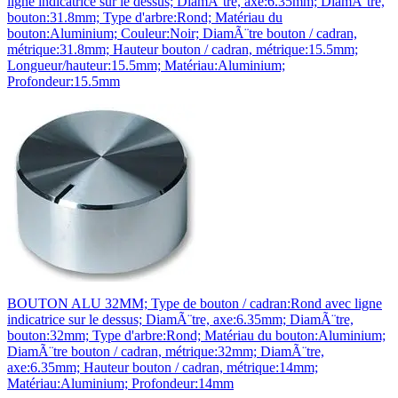
ligne indicatrice sur le dessus; DiamÃ¨tre, axe:6.35mm; DiamÃ¨tre,
bouton:31.8mm; Type d'arbre:Rond; Matériau du
bouton:Aluminium; Couleur:Noir; DiamÃ¨tre bouton / cadran,
métrique:31.8mm; Hauteur bouton / cadran, métrique:15.5mm;
Longueur/hauteur:15.5mm; Matériau:Aluminium;
Profondeur:15.5mm
BOUTON ALU 32MM; Type de bouton / cadran:Rond avec ligne
indicatrice sur le dessus; DiamÃ¨tre, axe:6.35mm; DiamÃ¨tre,
bouton:32mm; Type d'arbre:Rond; Matériau du bouton:Aluminium;
DiamÃ¨tre bouton / cadran, métrique:32mm; DiamÃ¨tre,
axe:6.35mm; Hauteur bouton / cadran, métrique:14mm;
Matériau:Aluminium; Profondeur:14mm