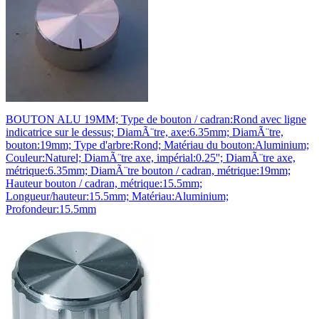
BOUTON ALU 19MM; Type de bouton / cadran:Rond avec ligne
indicatrice sur le dessus; DiamÃ¨tre, axe:6.35mm; DiamÃ¨tre,
bouton:19mm; Type d'arbre:Rond; Matériau du bouton:Aluminium;
Couleur:Naturel; DiamÃ¨tre axe, impérial:0.25''; DiamÃ¨tre axe,
métrique:6.35mm; DiamÃ¨tre bouton / cadran, métrique:19mm;
Hauteur bouton / cadran, métrique:15.5mm;
Longueur/hauteur:15.5mm; Matériau:Aluminium;
Profondeur:15.5mm