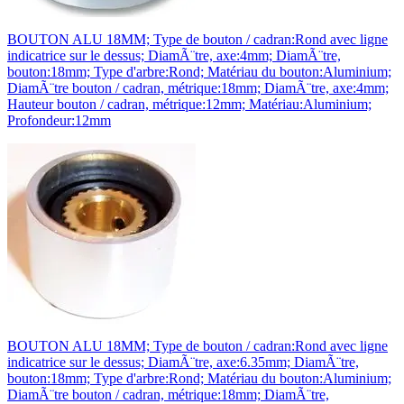
BOUTON ALU 18MM; Type de bouton / cadran:Rond avec ligne
indicatrice sur le dessus; DiamÃ¨tre, axe:4mm; DiamÃ¨tre,
bouton:18mm; Type d'arbre:Rond; Matériau du bouton:Aluminium;
DiamÃ¨tre bouton / cadran, métrique:18mm; DiamÃ¨tre, axe:4mm;
Hauteur bouton / cadran, métrique:12mm; Matériau:Aluminium;
Profondeur:12mm
BOUTON ALU 18MM; Type de bouton / cadran:Rond avec ligne
indicatrice sur le dessus; DiamÃ¨tre, axe:6.35mm; DiamÃ¨tre,
bouton:18mm; Type d'arbre:Rond; Matériau du bouton:Aluminium;
DiamÃ¨tre bouton / cadran, métrique:18mm; DiamÃ¨tre,