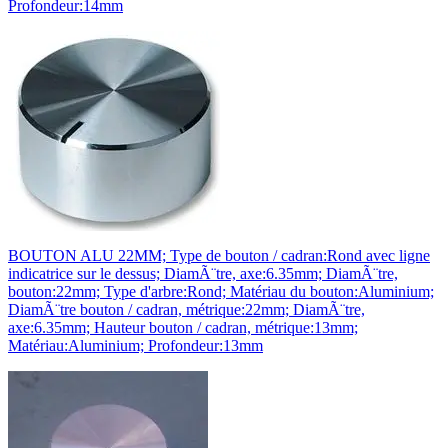
Profondeur:14mm
BOUTON ALU 22MM; Type de bouton / cadran:Rond avec ligne
indicatrice sur le dessus; DiamÃ¨tre, axe:6.35mm; DiamÃ¨tre,
bouton:22mm; Type d'arbre:Rond; Matériau du bouton:Aluminium;
DiamÃ¨tre bouton / cadran, métrique:22mm; DiamÃ¨tre,
axe:6.35mm; Hauteur bouton / cadran, métrique:13mm;
Matériau:Aluminium; Profondeur:13mm