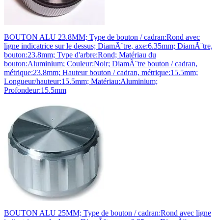
BOUTON ALU 23.8MM; Type de bouton / cadran:Rond avec
ligne indicatrice sur le dessus; DiamÃ¨tre, axe:6.35mm; DiamÃ¨tre,
bouton:23.8mm; Type d'arbre:Rond; Matériau du
bouton:Aluminium; Couleur:Noir; DiamÃ¨tre bouton / cadran,
métrique:23.8mm; Hauteur bouton / cadran, métrique:15.5mm;
Longueur/hauteur:15.5mm; Matériau:Aluminium;
Profondeur:15.5mm
BOUTON ALU 25MM; Type de bouton / cadran:Rond avec ligne