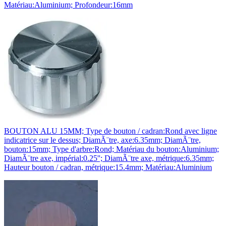
Matériau:Aluminium; Profondeur:16mm
BOUTON ALU 15MM; Type de bouton / cadran:Rond avec ligne
indicatrice sur le dessus; DiamÃ¨tre, axe:6.35mm; DiamÃ¨tre,
bouton:15mm; Type d'arbre:Rond; Matériau du bouton:Aluminium;
DiamÃ¨tre axe, impérial:0.25''; DiamÃ¨tre axe, métrique:6.35mm;
Hauteur bouton / cadran, métrique:15.4mm; Matériau:Aluminium