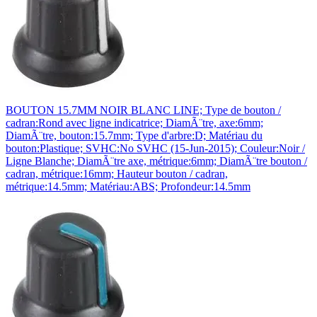
BOUTON 15.7MM NOIR BLANC LINE; Type de bouton /
cadran:Rond avec ligne indicatrice; DiamÃ¨tre, axe:6mm;
DiamÃ¨tre, bouton:15.7mm; Type d'arbre:D; Matériau du
bouton:Plastique; SVHC:No SVHC (15-Jun-2015); Couleur:Noir /
Ligne Blanche; DiamÃ¨tre axe, métrique:6mm; DiamÃ¨tre bouton /
cadran, métrique:16mm; Hauteur bouton / cadran,
métrique:14.5mm; Matériau:ABS; Profondeur:14.5mm