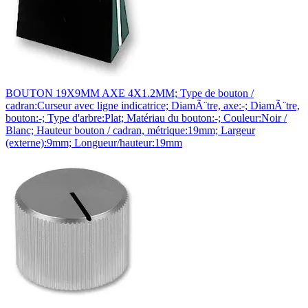
BOUTON 19X9MM AXE 4X1.2MM; Type de bouton /
cadran:Curseur avec ligne indicatrice; DiamÃ¨tre, axe:-; DiamÃ¨tre,
bouton:-; Type d'arbre:Plat; Matériau du bouton:-; Couleur:Noir /
Blanc; Hauteur bouton / cadran, métrique:19mm; Largeur
(externe):9mm; Longueur/hauteur:19mm