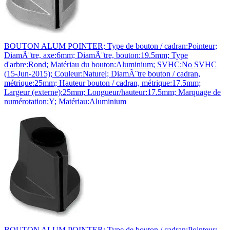
BOUTON ALUM POINTER; Type de bouton / cadran:Pointeur;
DiamÃ¨tre, axe:6mm; DiamÃ¨tre, bouton:19.5mm; Type
d'arbre:Rond; Matériau du bouton:Aluminium; SVHC:No SVHC
(15-Jun-2015); Couleur:Naturel; DiamÃ¨tre bouton / cadran,
métrique:25mm; Hauteur bouton / cadran, métrique:17.5mm;
Largeur (externe):25mm; Longueur/hauteur:17.5mm; Marquage de
numérotation:Y; Matériau:Aluminium
BOUTON ALUM POINTER; Type de bouton / cadran:Pointeur;