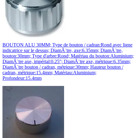
BOUTON ALU 30MM; Type de bouton / cadran:Rond avec ligne
indicatrice sur le dessus; DiamÃ¨tre, axe:6.35mm; DiamÃ¨tre,
bouton:30mm; Type d'arbre:Rond; Matériau du bouton:Aluminium;
DiamÃ¨tre axe, impérial:0.25''; DiamÃ¨tre axe, métrique:6.35mm;
DiamÃ¨tre bouton / cadran, métrique:30mm; Hauteur bouton /
cadran, métrique:15.4mm; Matériau:Aluminium;
Profondeur:15.4mm