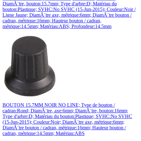
DiamÃ¨tre, bouton:15.7mm; Type d'arbre:D; Matériau du
bouton:Plastique; SVHC:No SVHC (15-Jun-2015); Couleur:Noir /
Ligne Jaune; DiamÃ¨tre axe, métrique:6mm; DiamÃ¨tre bouton /
cadran, métrique:16mm; Hauteur bouton / cadran,
métrique:14.5mm; Matériau:ABS; Profondeur:14.5mm
BOUTON 15.7MM NOIR NO LINE; Type de bouton /
cadran:Rond; DiamÃ¨tre, axe:6mm; DiamÃ¨tre, bouton:16mm;
Type d'arbre:D; Matériau du bouton:Plastique; SVHC:No SVHC
(15-Jun-2015); Couleur:Noir; DiamÃ¨tre axe, métrique:6mm;
DiamÃ¨tre bouton / cadran, métrique:16mm; Hauteur bouton /
cadran, métrique:14.5mm; Matériau:ABS