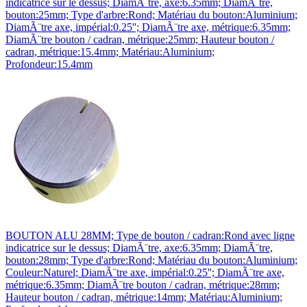
indicatrice sur le dessus; DiamÃ¨tre, axe:6.35mm; DiamÃ¨tre,
bouton:25mm; Type d'arbre:Rond; Matériau du bouton:Aluminium;
DiamÃ¨tre axe, impérial:0.25''; DiamÃ¨tre axe, métrique:6.35mm;
DiamÃ¨tre bouton / cadran, métrique:25mm; Hauteur bouton /
cadran, métrique:15.4mm; Matériau:Aluminium;
Profondeur:15.4mm
BOUTON ALU 28MM; Type de bouton / cadran:Rond avec ligne
indicatrice sur le dessus; DiamÃ¨tre, axe:6.35mm; DiamÃ¨tre,
bouton:28mm; Type d'arbre:Rond; Matériau du bouton:Aluminium;
Couleur:Naturel; DiamÃ¨tre axe, impérial:0.25''; DiamÃ¨tre axe,
métrique:6.35mm; DiamÃ¨tre bouton / cadran, métrique:28mm;
Hauteur bouton / cadran, métrique:14mm; Matériau:Aluminium;