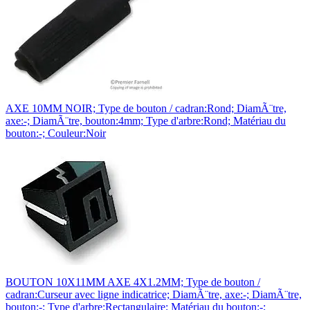
AXE 10MM NOIR; Type de bouton / cadran:Rond; DiamÃ¨tre,
axe:-; DiamÃ¨tre, bouton:4mm; Type d'arbre:Rond; Matériau du
bouton:-; Couleur:Noir
BOUTON 10X11MM AXE 4X1.2MM; Type de bouton /
cadran:Curseur avec ligne indicatrice; DiamÃ¨tre, axe:-; DiamÃ¨tre,
bouton:-; Type d'arbre:Rectangulaire; Matériau du bouton:-;