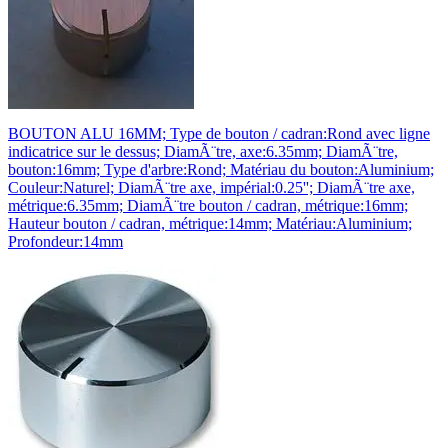
BOUTON ALU 16MM; Type de bouton / cadran:Rond avec ligne
indicatrice sur le dessus; DiamÃ¨tre, axe:6.35mm; DiamÃ¨tre,
bouton:16mm; Type d'arbre:Rond; Matériau du bouton:Aluminium;
Couleur:Naturel; DiamÃ¨tre axe, impérial:0.25''; DiamÃ¨tre axe,
métrique:6.35mm; DiamÃ¨tre bouton / cadran, métrique:16mm;
Hauteur bouton / cadran, métrique:14mm; Matériau:Aluminium;
Profondeur:14mm