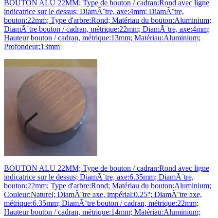
BOUTON ALU 22MM; Type de bouton / cadran:Rond avec ligne
indicatrice sur le dessus; DiamÃ¨tre, axe:4mm; DiamÃ¨tre,
bouton:22mm; Type d'arbre:Rond; Matériau du bouton:Aluminium;
DiamÃ¨tre bouton / cadran, métrique:22mm; DiamÃ¨tre, axe:4mm;
Hauteur bouton / cadran, métrique:13mm; Matériau:Aluminium;
Profondeur:13mm
BOUTON ALU 22MM; Type de bouton / cadran:Rond avec ligne
indicatrice sur le dessus; DiamÃ¨tre, axe:6.35mm; DiamÃ¨tre,
bouton:22mm; Type d'arbre:Rond; Matériau du bouton:Aluminium;
Couleur:Naturel; DiamÃ¨tre axe, impérial:0.25''; DiamÃ¨tre axe,
métrique:6.35mm; DiamÃ¨tre bouton / cadran, métrique:22mm;
Hauteur bouton / cadran, métrique:14mm; Matériau:Aluminium;