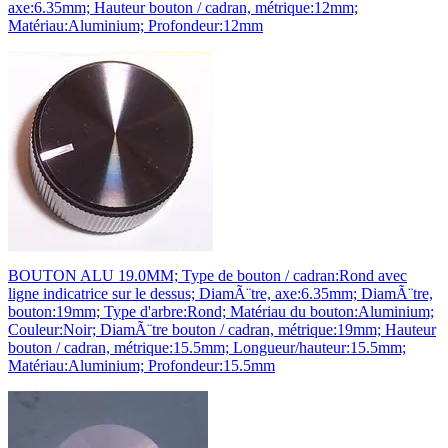
axe:6.35mm; Hauteur bouton / cadran, métrique:12mm;
Matériau:Aluminium; Profondeur:12mm
BOUTON ALU 19.0MM; Type de bouton / cadran:Rond avec
ligne indicatrice sur le dessus; DiamÃ¨tre, axe:6.35mm; DiamÃ¨tre,
bouton:19mm; Type d'arbre:Rond; Matériau du bouton:Aluminium;
Couleur:Noir; DiamÃ¨tre bouton / cadran, métrique:19mm; Hauteur
bouton / cadran, métrique:15.5mm; Longueur/hauteur:15.5mm;
Matériau:Aluminium; Profondeur:15.5mm