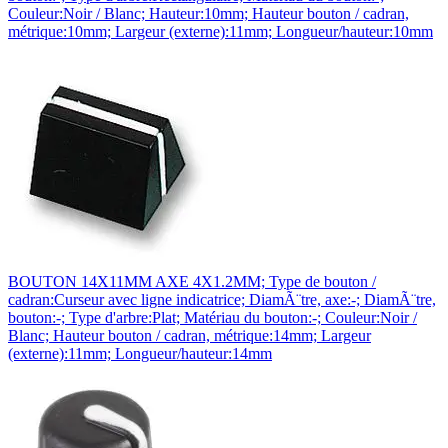
Couleur:Noir / Blanc; Hauteur:10mm; Hauteur bouton / cadran,
métrique:10mm; Largeur (externe):11mm; Longueur/hauteur:10mm
BOUTON 14X11MM AXE 4X1.2MM; Type de bouton /
cadran:Curseur avec ligne indicatrice; DiamÃ¨tre, axe:-; DiamÃ¨tre,
bouton:-; Type d'arbre:Plat; Matériau du bouton:-; Couleur:Noir /
Blanc; Hauteur bouton / cadran, métrique:14mm; Largeur
(externe):11mm; Longueur/hauteur:14mm