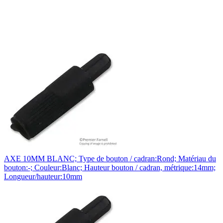
AXE 10MM BLANC; Type de bouton / cadran:Rond; Matériau du
bouton:-; Couleur:Blanc; Hauteur bouton / cadran, métrique:14mm;
Longueur/hauteur:10mm