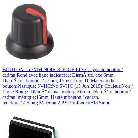
BOUTON 15.7MM NOIR ROUGE LINE; Type de bouton /
cadran:Rond avec ligne indicatrice; DiamÃ¨tre, axe:6mm;
DiamÃ¨tre, bouton:15.7mm; Type d'arbre:D; Matériau du
bouton:Plastique; SVHC:No SVHC (15-Jun-2015); Couleur:Noir /
Ligne Rouge; DiamÃ¨tre axe, métrique:6mm; DiamÃ¨tre bouton /
cadran, métrique:16mm; Hauteur bouton / cadran,
métrique:14.5mm; Matériau:ABS; Profondeur:14.5mm