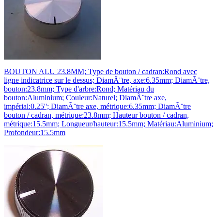
BOUTON ALU 23.8MM; Type de bouton / cadran:Rond avec
ligne indicatrice sur le dessus; DiamÃ¨tre, axe:6.35mm; DiamÃ¨tre,
bouton:23.8mm; Type d'arbre:Rond; Matériau du
bouton:Aluminium; Couleur:Naturel; DiamÃ¨tre axe,
impérial:0.25''; DiamÃ¨tre axe, métrique:6.35mm; DiamÃ¨tre
bouton / cadran, métrique:23.8mm; Hauteur bouton / cadran,
métrique:15.5mm; Longueur/hauteur:15.5mm; Matériau:Aluminium;
Profondeur:15.5mm