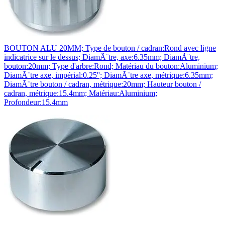
BOUTON ALU 20MM; Type de bouton / cadran:Rond avec ligne
indicatrice sur le dessus; DiamÃ¨tre, axe:6.35mm; DiamÃ¨tre,
bouton:20mm; Type d'arbre:Rond; Matériau du bouton:Aluminium;
DiamÃ¨tre axe, impérial:0.25''; DiamÃ¨tre axe, métrique:6.35mm;
DiamÃ¨tre bouton / cadran, métrique:20mm; Hauteur bouton /
cadran, métrique:15.4mm; Matériau:Aluminium;
Profondeur:15.4mm