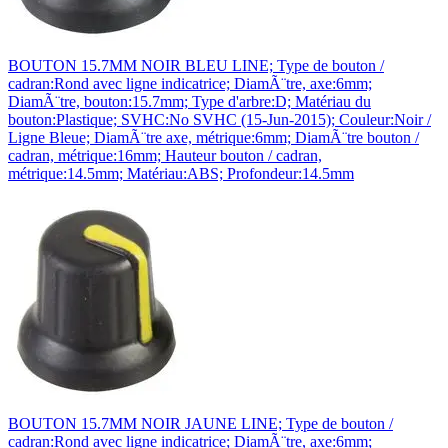
BOUTON 15.7MM NOIR BLEU LINE; Type de bouton /
cadran:Rond avec ligne indicatrice; DiamÃ¨tre, axe:6mm;
DiamÃ¨tre, bouton:15.7mm; Type d'arbre:D; Matériau du
bouton:Plastique; SVHC:No SVHC (15-Jun-2015); Couleur:Noir /
Ligne Bleue; DiamÃ¨tre axe, métrique:6mm; DiamÃ¨tre bouton /
cadran, métrique:16mm; Hauteur bouton / cadran,
métrique:14.5mm; Matériau:ABS; Profondeur:14.5mm
BOUTON 15.7MM NOIR JAUNE LINE; Type de bouton /
cadran:Rond avec ligne indicatrice; DiamÃ¨tre, axe:6mm;