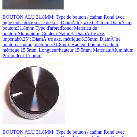
BOUTON ALU 31.8MM; Type de bouton / cadran:Rond avec
ligne indicatrice sur le dessus; DiamÃ¨tre, axe:6.35mm; DiamÃ¨tre,
bouton:31.8mm; Type d'arbre:Rond; Matériau du
bouton:Aluminium; Couleur:Naturel; DiamÃ¨tre axe,
impérial:0.25''; DiamÃ¨tre axe, métrique:6.35mm; DiamÃ¨tre
bouton / cadran, métrique:31.8mm; Hauteur bouton / cadran,
métrique:15.5mm; Longueur/hauteur:15.5mm; Matériau:Aluminium;
Profondeur:15.5mm
BOUTON ALU 31.8MM; Type de bouton / cadran:Rond avec