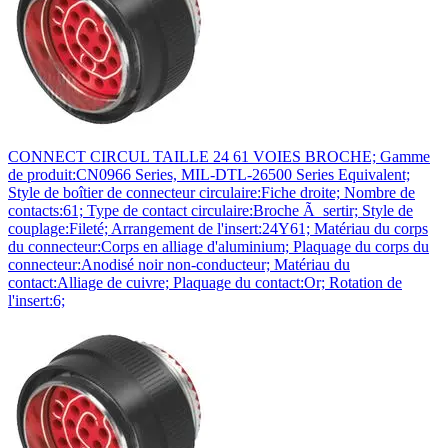
CONNECT CIRCUL TAILLE 24 61 VOIES BROCHE; Gamme
de produit:CN0966 Series, MIL-DTL-26500 Series Equivalent;
Style de boîtier de connecteur circulaire:Fiche droite; Nombre de
contacts:61; Type de contact circulaire:Broche Ã sertir; Style de
couplage:Fileté; Arrangement de l'insert:24Y61; Matériau du corps
du connecteur:Corps en alliage d'aluminium; Plaquage du corps du
connecteur:Anodisé noir non-conducteur; Matériau du
contact:Alliage de cuivre; Plaquage du contact:Or; Rotation de
l'insert:6;