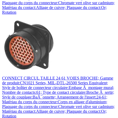
Plaquage du corps du connecteur:Chromate vert olive sur cadmium;
Matériau du contact:Alliage de cuivre; Plaquage du contact:Or;
Rotation
CONNECT CIRCUL TAILLE 24 61 VOIES BROCHE; Gamme
de produit:CN1021 Series, MIL-DTL-26500 Series Equivalent;
Style de boîtier de connecteur circulaire:Embase Ã montage mural;
Nombre de contacts:61; Type de contact circulaire:Broche Ã sertir;
Style de couplage:BaÃ¯onnette; Arrangement de l'insert:24-61;
Matériau du corps du connecteur:Corps en alliage d'aluminium;
Plaquage du corps du connecteur:Chromate vert olive sur cadmium;
Matériau du contact:Alliage de cuivre; Plaquage du contact:Or;
Rotation