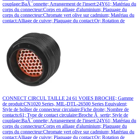
couplage:BaÃ¯onnette; Arrangement de l'insert:24Y61; Matériau du
corps du connecteur:Corps en alliage d'aluminium; Plaquage du
corps du connecteur:Chromate vert olive sur cadmium; Matériau du
contact:Alliage de cuivre; Plaquage du contact:Or; Rotation de
CONNECT CIRCUL TAILLE 24 61 VOIES BROCHE; Gamme
de produit:CN1020 Series, MIL-DTL-26500 Series Equivalent;
Style de boîtier de connecteur circulaire:Fiche droite; Nombre de
contacts:61; Type de contact circulaire:Broche Ã sertir; Style de
couplage:BaÃ¯onnette; Arrangement de l'insert:24Y61; Matériau du
corps du connecteur:Corps en alliage d'aluminium; Plaquage du
corps du connecteur:Chromate vert olive sur cadmium; Matériau du
contact:Alliage de cuivre; Plaquage du contact:Or; Rotation de