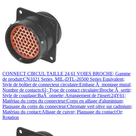
CONNECT CIRCUL TAILLE 24 61 VOIES BROCHE; Gamme
de produit:CN1021 Series, MIL-DTL-26500 Series Equivalent;
Style de boîtier de connecteur circulaire:Embase Ã montage mural;
Nombre de contacts:61; Type de contact circulaire:Broche Ã sertir;
Style de couplage:BaÃ¯onnette; Arrangement de l'insert:24Y61;
Matériau du corps du connecteur:Corps en alliage d'aluminium;
Plaquage du corps du connecteur:Chromate vert olive sur cadmium;
Matériau du contact:Alliage de cuivre; Plaquage du contact:Or;
Rotation