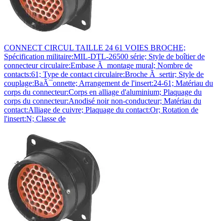
CONNECT CIRCUL TAILLE 24 61 VOIES BROCHE;
Spécification militaire:MIL-DTL-26500 série; Style de boîtier de
connecteur circulaire:Embase Ã montage mural; Nombre de
contacts:61; Type de contact circulaire:Broche Ã sertir; Style de
couplage:BaÃ¯onnette; Arrangement de l'insert:24-61; Matériau du
corps du connecteur:Corps en alliage d'aluminium; Plaquage du
corps du connecteur:Anodisé noir non-conducteur; Matériau du
contact:Alliage de cuivre; Plaquage du contact:Or; Rotation de
l'insert:N; Classe de