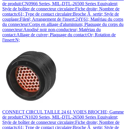
de produit:CN0966 Series, MIL-DTL-26500 Series Equivalent;
Style de boîtier de connecteur circulaire:Fiche droite; Nombre de
contacts:61; Type de contact circulaire:Broche Ã sertir; Style de
couplage:Fileté; Arrangement de l'insert:24Y61; Matériau du corps
du connecteur:Corps en alliage d'aluminium; Plaquage du corps du
connecteur:Anodisé noir non-conducteur; Matériau du
contact:Alliage de cuivre; Plaquage du contact:Or; Rotation de
l'insert:N;
CONNECT CIRCUL TAILLE 24 61 VOIES BROCHE; Gamme
de produit:CN1020 Series, MIL-DTL-26500 Series Equivalent;
Style de boîtier de connecteur circulaire:Fiche droite; Nombre de
contacts:61; Type de contact circulaire:Broche Ã sertir; Style de