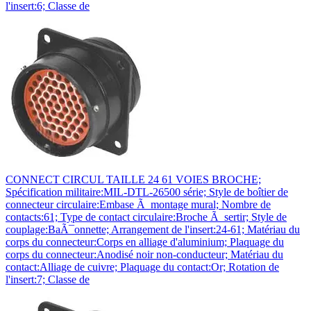
l'insert:6; Classe de
CONNECT CIRCUL TAILLE 24 61 VOIES BROCHE;
Spécification militaire:MIL-DTL-26500 série; Style de boîtier de
connecteur circulaire:Embase Ã montage mural; Nombre de
contacts:61; Type de contact circulaire:Broche Ã sertir; Style de
couplage:BaÃ¯onnette; Arrangement de l'insert:24-61; Matériau du
corps du connecteur:Corps en alliage d'aluminium; Plaquage du
corps du connecteur:Anodisé noir non-conducteur; Matériau du
contact:Alliage de cuivre; Plaquage du contact:Or; Rotation de
l'insert:7; Classe de