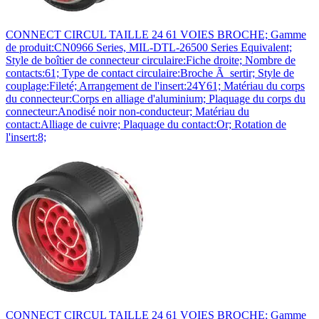
CONNECT CIRCUL TAILLE 24 61 VOIES BROCHE; Gamme
de produit:CN0966 Series, MIL-DTL-26500 Series Equivalent;
Style de boîtier de connecteur circulaire:Fiche droite; Nombre de
contacts:61; Type de contact circulaire:Broche Ã sertir; Style de
couplage:Fileté; Arrangement de l'insert:24Y61; Matériau du corps
du connecteur:Corps en alliage d'aluminium; Plaquage du corps du
connecteur:Anodisé noir non-conducteur; Matériau du
contact:Alliage de cuivre; Plaquage du contact:Or; Rotation de
l'insert:8;
CONNECT CIRCUL TAILLE 24 61 VOIES BROCHE; Gamme