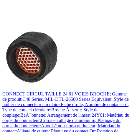
CONNECT CIRCUL TAILLE 24 61 VOIES BROCHE; Gamme
de produit:C48 Series, MIL-DTL-26500 Series Equivalent; Style de
boîtier de connecteur circulaire:Fiche droite; Nombre de contacts:61;
Type de contact circulaire:Broche Ã sertir; Style de
couplage:BaÃ¯onnette; Arrangement de l'insert:24Y61; Matériau du
corps du connecteur:Corps en alliage d'aluminium; Plaquage du
corps du connecteur:Anodisé noir non-conducteur; Matériau du
contact:Alliage de cuivre; Plaquage du contact:Or; Rotation de