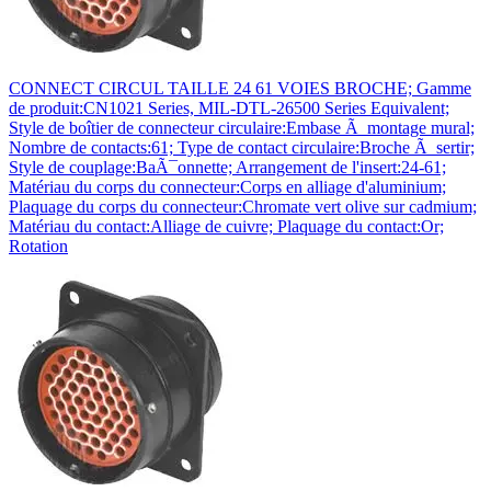
CONNECT CIRCUL TAILLE 24 61 VOIES BROCHE; Gamme
de produit:CN1021 Series, MIL-DTL-26500 Series Equivalent;
Style de boîtier de connecteur circulaire:Embase Ã montage mural;
Nombre de contacts:61; Type de contact circulaire:Broche Ã sertir;
Style de couplage:BaÃ¯onnette; Arrangement de l'insert:24-61;
Matériau du corps du connecteur:Corps en alliage d'aluminium;
Plaquage du corps du connecteur:Chromate vert olive sur cadmium;
Matériau du contact:Alliage de cuivre; Plaquage du contact:Or;
Rotation