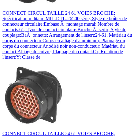
CONNECT CIRCUL TAILLE 24 61 VOIES BROCHE;
Spécification militaire:MIL-DTL-26500 série; Style de boîtier de
connecteur circulaire:Embase Ã montage mural; Nombre de
contacts:61; Type de contact circulaire:Broche Ã sertir; Style de
couplage:BaÃ¯onnette; Arrangement de l'insert:24-61; Matériau du
corps du connecteur:Corps en alliage d'aluminium; Plaquage du
corps du connecteur:Anodisé noir non-conducteur; Matériau du
contact:Alliage de cuivre; Plaquage du contact:Or; Rotation de
l'insert:Y; Classe de
CONNECT CIRCUL TAILLE 24 61 VOIES BROCHE;