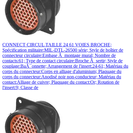
CONNECT CIRCUL TAILLE 24 61 VOIES BROCHE;
Spécification militaire:MIL-DTL-26500 série; Style de boîtier de
connecteur circulaire:Embase Ã montage mural; Nombre de
contacts:61; Type de contact circulaire:Broche Ã sertir; Style de
couplage:BaÃ¯onnette; Arrangement de l'insert:24-61; Matériau du
corps du connecteur:Corps en alliage d'aluminium; Plaquage du
corps du connecteur:Anodisé noir non-conducteur; Matériau du
contact:Alliage de cuivre; Plaquage du contact:Or; Rotation de
l'insert:9; Classe de