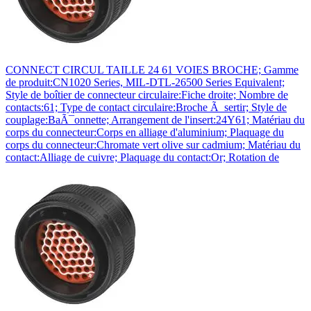
CONNECT CIRCUL TAILLE 24 61 VOIES BROCHE; Gamme
de produit:CN1020 Series, MIL-DTL-26500 Series Equivalent;
Style de boîtier de connecteur circulaire:Fiche droite; Nombre de
contacts:61; Type de contact circulaire:Broche Ã sertir; Style de
couplage:BaÃ¯onnette; Arrangement de l'insert:24Y61; Matériau du
corps du connecteur:Corps en alliage d'aluminium; Plaquage du
corps du connecteur:Chromate vert olive sur cadmium; Matériau du
contact:Alliage de cuivre; Plaquage du contact:Or; Rotation de