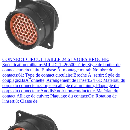
CONNECT CIRCUL TAILLE 24 61 VOIES BROCHE;
Spécification militaire:MIL-DTL-26500 série; Style de boîtier de
connecteur circulaire:Embase Ã montage mural; Nombre de
contacts:61; Type de contact circulaire:Broche Ã sertir; Style de
couplage:BaÃ¯onnette; Arrangement de l'insert:24-61; Matériau du
corps du connecteur:Corps en alliage d'aluminium; Plaquage du
corps du connecteur:Anodisé noir non-conducteur; Matériau du
contact:Alliage de cuivre; Plaquage du contact:Or; Rotation de
l'insert:8; Classe de