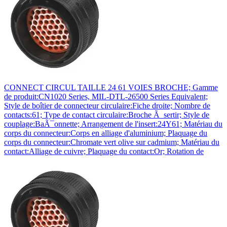
CONNECT CIRCUL TAILLE 24 61 VOIES BROCHE; Gamme
de produit:CN1020 Series, MIL-DTL-26500 Series Equivalent;
Style de boîtier de connecteur circulaire:Fiche droite; Nombre de
contacts:61; Type de contact circulaire:Broche Ã sertir; Style de
couplage:BaÃ¯onnette; Arrangement de l'insert:24Y61; Matériau du
corps du connecteur:Corps en alliage d'aluminium; Plaquage du
corps du connecteur:Chromate vert olive sur cadmium; Matériau du
contact:Alliage de cuivre; Plaquage du contact:Or; Rotation de