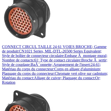
CONNECT CIRCUL TAILLE 24 61 VOIES BROCHE; Gamme
de produit:CN1021 Series, MIL-DTL-26500 Series Equivalent;
Style de boîtier de connecteur circulaire:Embase Ã montage mural;
Nombre de contacts:61; Type de contact circulaire:Broche Ã sertir;
Style de couplage:BaÃ¯onnette; Arrangement de l'insert:24-61;
Matériau du corps du connecteur:Corps en alliage d'aluminium;
Plaquage du corps du connecteur:Chromate vert olive sur cadmium;
Matériau du contact:Alliage de cuivre; Plaquage du contact:Or;
Rotation