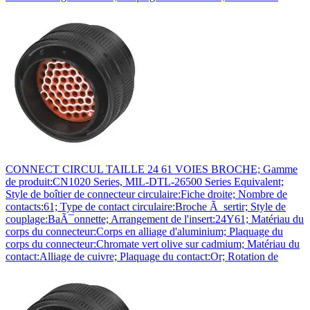
CONNECT CIRCUL TAILLE 24 61 VOIES BROCHE; Gamme
de produit:CN1020 Series, MIL-DTL-26500 Series Equivalent;
Style de boîtier de connecteur circulaire:Fiche droite; Nombre de
contacts:61; Type de contact circulaire:Broche Ã sertir; Style de
couplage:BaÃ¯onnette; Arrangement de l'insert:24Y61; Matériau du
corps du connecteur:Corps en alliage d'aluminium; Plaquage du
corps du connecteur:Chromate vert olive sur cadmium; Matériau du
contact:Alliage de cuivre; Plaquage du contact:Or; Rotation de