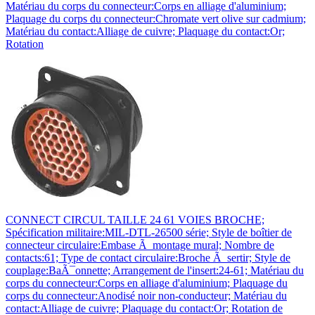
Matériau du corps du connecteur:Corps en alliage d'aluminium;
Plaquage du corps du connecteur:Chromate vert olive sur cadmium;
Matériau du contact:Alliage de cuivre; Plaquage du contact:Or;
Rotation
CONNECT CIRCUL TAILLE 24 61 VOIES BROCHE;
Spécification militaire:MIL-DTL-26500 série; Style de boîtier de
connecteur circulaire:Embase Ã montage mural; Nombre de
contacts:61; Type de contact circulaire:Broche Ã sertir; Style de
couplage:BaÃ¯onnette; Arrangement de l'insert:24-61; Matériau du
corps du connecteur:Corps en alliage d'aluminium; Plaquage du
corps du connecteur:Anodisé noir non-conducteur; Matériau du
contact:Alliage de cuivre; Plaquage du contact:Or; Rotation de