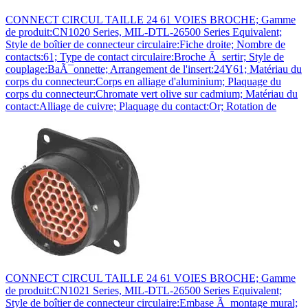
CONNECT CIRCUL TAILLE 24 61 VOIES BROCHE; Gamme
de produit:CN1020 Series, MIL-DTL-26500 Series Equivalent;
Style de boîtier de connecteur circulaire:Fiche droite; Nombre de
contacts:61; Type de contact circulaire:Broche Ã sertir; Style de
couplage:BaÃ¯onnette; Arrangement de l'insert:24Y61; Matériau du
corps du connecteur:Corps en alliage d'aluminium; Plaquage du
corps du connecteur:Chromate vert olive sur cadmium; Matériau du
contact:Alliage de cuivre; Plaquage du contact:Or; Rotation de
CONNECT CIRCUL TAILLE 24 61 VOIES BROCHE; Gamme
de produit:CN1021 Series, MIL-DTL-26500 Series Equivalent;
Style de boîtier de connecteur circulaire:Embase Ã montage mural;