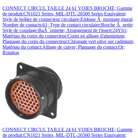
CONNECT CIRCUL TAILLE 24 61 VOIES BROCHE; Gamme
de produit:CN1021 Series, MIL-DTL-26500 Series Equivalent;
Style de boîtier de connecteur circulaire:Embase Ã montage mural;
Nombre de contacts:61; Type de contact circulaire:Broche Ã sertir;
Style de couplage:BaÃ¯onnette; Arrangement de l'insert:24Y61;
Matériau du corps du connecteur:Corps en alliage d'aluminium;
Plaquage du corps du connecteur:Chromate vert olive sur cadmium;
Matériau du contact:Alliage de cuivre; Plaquage du contact:Or;
Rotation
CONNECT CIRCUL TAILLE 24 61 VOIES BROCHE; Gamme
de produit:CN1021 Series, MIL-DTL-26500 Series Equivalent;