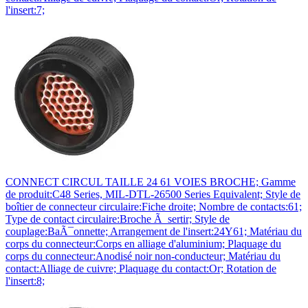
l'insert:7;
CONNECT CIRCUL TAILLE 24 61 VOIES BROCHE; Gamme
de produit:C48 Series, MIL-DTL-26500 Series Equivalent; Style de
boîtier de connecteur circulaire:Fiche droite; Nombre de contacts:61;
Type de contact circulaire:Broche Ã sertir; Style de
couplage:BaÃ¯onnette; Arrangement de l'insert:24Y61; Matériau du
corps du connecteur:Corps en alliage d'aluminium; Plaquage du
corps du connecteur:Anodisé noir non-conducteur; Matériau du
contact:Alliage de cuivre; Plaquage du contact:Or; Rotation de
l'insert:8;