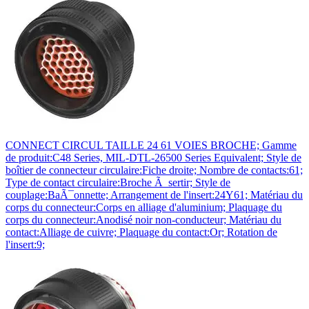
CONNECT CIRCUL TAILLE 24 61 VOIES BROCHE; Gamme
de produit:C48 Series, MIL-DTL-26500 Series Equivalent; Style de
boîtier de connecteur circulaire:Fiche droite; Nombre de contacts:61;
Type de contact circulaire:Broche Ã sertir; Style de
couplage:BaÃ¯onnette; Arrangement de l'insert:24Y61; Matériau du
corps du connecteur:Corps en alliage d'aluminium; Plaquage du
corps du connecteur:Anodisé noir non-conducteur; Matériau du
contact:Alliage de cuivre; Plaquage du contact:Or; Rotation de
l'insert:9;