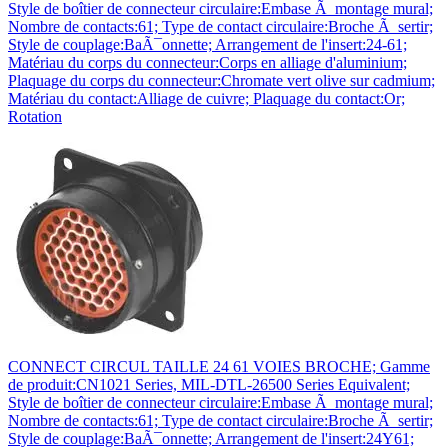
Style de boîtier de connecteur circulaire:Embase Ã montage mural;
Nombre de contacts:61; Type de contact circulaire:Broche Ã sertir;
Style de couplage:BaÃ¯onnette; Arrangement de l'insert:24-61;
Matériau du corps du connecteur:Corps en alliage d'aluminium;
Plaquage du corps du connecteur:Chromate vert olive sur cadmium;
Matériau du contact:Alliage de cuivre; Plaquage du contact:Or;
Rotation
CONNECT CIRCUL TAILLE 24 61 VOIES BROCHE; Gamme
de produit:CN1021 Series, MIL-DTL-26500 Series Equivalent;
Style de boîtier de connecteur circulaire:Embase Ã montage mural;
Nombre de contacts:61; Type de contact circulaire:Broche Ã sertir;
Style de couplage:BaÃ¯onnette; Arrangement de l'insert:24Y61;