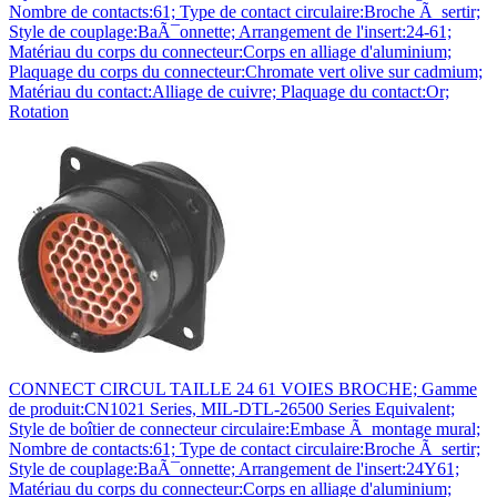
Nombre de contacts:61; Type de contact circulaire:Broche Ã sertir;
Style de couplage:BaÃ¯onnette; Arrangement de l'insert:24-61;
Matériau du corps du connecteur:Corps en alliage d'aluminium;
Plaquage du corps du connecteur:Chromate vert olive sur cadmium;
Matériau du contact:Alliage de cuivre; Plaquage du contact:Or;
Rotation
CONNECT CIRCUL TAILLE 24 61 VOIES BROCHE; Gamme
de produit:CN1021 Series, MIL-DTL-26500 Series Equivalent;
Style de boîtier de connecteur circulaire:Embase Ã montage mural;
Nombre de contacts:61; Type de contact circulaire:Broche Ã sertir;
Style de couplage:BaÃ¯onnette; Arrangement de l'insert:24Y61;
Matériau du corps du connecteur:Corps en alliage d'aluminium;