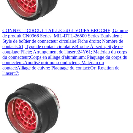
CONNECT CIRCUL TAILLE 24 61 VOIES BROCHE; Gamme
de produit:CN0966 Series, MIL-DTL-26500 Series Equivalent;
Style de boîtier de connecteur circulaire:Fiche droite; Nombre de
contacts:61; Type de contact circulaire:Broche Ã sertir; Style de
couplage:Fileté; Arrangement de l'insert:24Y61; Matériau du corps
du connecteur:Corps en alliage d'aluminium; Plaquage du corps du
connecteur:Anodisé noir non-conducteur; Matériau du
contact:Alliage de cuivre; Plaquage du contact:Or; Rotation de
l'insert:7;