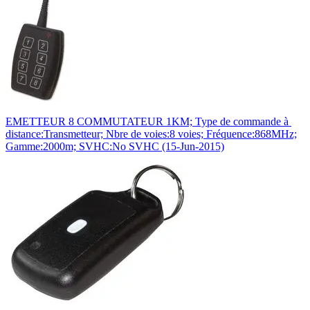
EMETTEUR 8 COMMUTATEUR 1KM; Type de commande à
distance:Transmetteur; Nbre de voies:8 voies; Fréquence:868MHz;
Gamme:2000m; SVHC:No SVHC (15-Jun-2015)