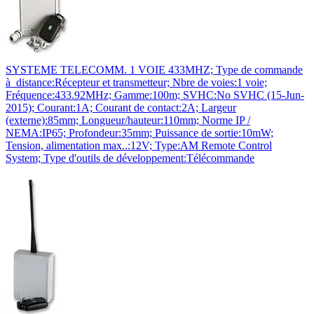
SYSTEME TELECOMM. 1 VOIE 433MHZ; Type de commande
à distance:Récepteur et transmetteur; Nbre de voies:1 voie;
Fréquence:433.92MHz; Gamme:100m; SVHC:No SVHC (15-Jun-
2015); Courant:1A; Courant de contact:2A; Largeur
(externe):85mm; Longueur/hauteur:110mm; Norme IP /
NEMA:IP65; Profondeur:35mm; Puissance de sortie:10mW;
Tension, alimentation max..:12V; Type:AM Remote Control
System; Type d'outils de développement:Télécommande