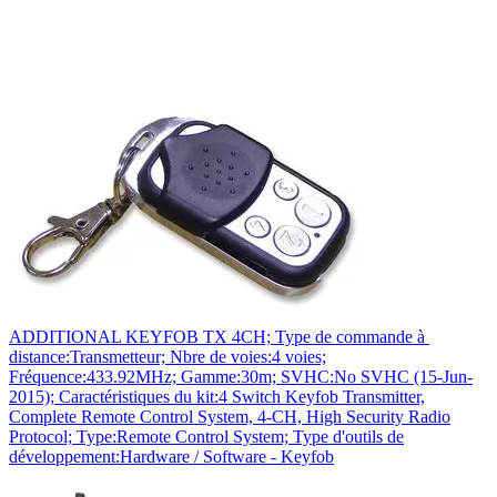
ADDITIONAL KEYFOB TX 4CH; Type de commande à
distance:Transmetteur; Nbre de voies:4 voies;
Fréquence:433.92MHz; Gamme:30m; SVHC:No SVHC (15-Jun-
2015); Caractéristiques du kit:4 Switch Keyfob Transmitter,
Complete Remote Control System, 4-CH, High Security Radio
Protocol; Type:Remote Control System; Type d'outils de
développement:Hardware / Software - Keyfob