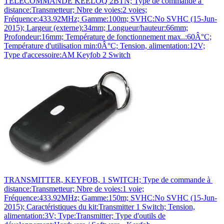
TELECOMMANDE KEELOQ 2BTN; Type de commande à
distance:Transmetteur; Nbre de voies:2 voies;
Fréquence:433.92MHz; Gamme:100m; SVHC:No SVHC (15-Jun-
2015); Largeur (externe):34mm; Longueur/hauteur:66mm;
Profondeur:16mm; Température de fonctionnement max..:60Â°C;
Température d'utilisation min:0Â°C; Tension, alimentation:12V;
Type d'accessoire:AM Keyfob 2 Switch
TRANSMITTER, KEYFOB, 1 SWITCH; Type de commande à
distance:Transmetteur; Nbre de voies:1 voie;
Fréquence:433.92MHz; Gamme:150m; SVHC:No SVHC (15-Jun-
2015); Caractéristiques du kit:Transmitter 1 Switch; Tension,
alimentation:3V; Type:Transmitter; Type d'outils de