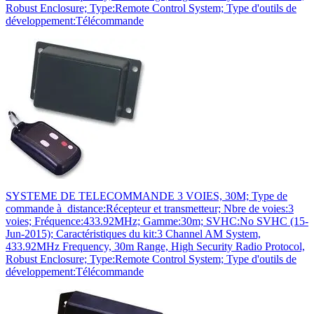
Robust Enclosure; Type:Remote Control System; Type d'outils de
développement:Télécommande
SYSTEME DE TELECOMMANDE 3 VOIES, 30M; Type de
commande à distance:Récepteur et transmetteur; Nbre de voies:3
voies; Fréquence:433.92MHz; Gamme:30m; SVHC:No SVHC (15-
Jun-2015); Caractéristiques du kit:3 Channel AM System,
433.92MHz Frequency, 30m Range, High Security Radio Protocol,
Robust Enclosure; Type:Remote Control System; Type d'outils de
développement:Télécommande