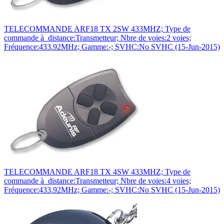
TELECOMMANDE ARF18 TX 2SW 433MHZ; Type de
commande à distance:Transmetteur; Nbre de voies:2 voies;
Fréquence:433.92MHz; Gamme:-; SVHC:No SVHC (15-Jun-2015)
TELECOMMANDE ARF18 TX 4SW 433MHZ; Type de
commande à distance:Transmetteur; Nbre de voies:4 voies;
Fréquence:433.92MHz; Gamme:-; SVHC:No SVHC (15-Jun-2015)