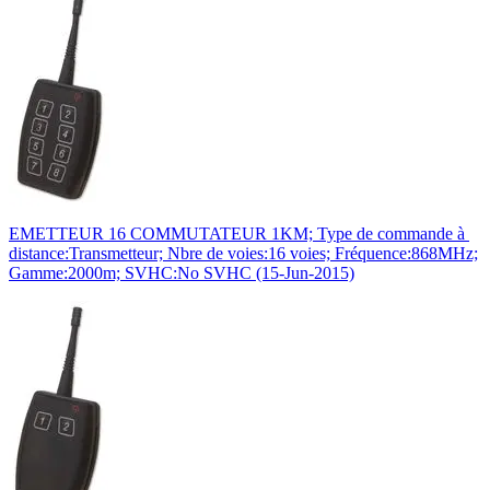
EMETTEUR 16 COMMUTATEUR 1KM; Type de commande à
distance:Transmetteur; Nbre de voies:16 voies; Fréquence:868MHz;
Gamme:2000m; SVHC:No SVHC (15-Jun-2015)