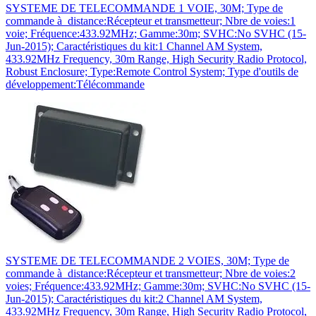
SYSTEME DE TELECOMMANDE 1 VOIE, 30M; Type de
commande à distance:Récepteur et transmetteur; Nbre de voies:1
voie; Fréquence:433.92MHz; Gamme:30m; SVHC:No SVHC (15-
Jun-2015); Caractéristiques du kit:1 Channel AM System,
433.92MHz Frequency, 30m Range, High Security Radio Protocol,
Robust Enclosure; Type:Remote Control System; Type d'outils de
développement:Télécommande
SYSTEME DE TELECOMMANDE 2 VOIES, 30M; Type de
commande à distance:Récepteur et transmetteur; Nbre de voies:2
voies; Fréquence:433.92MHz; Gamme:30m; SVHC:No SVHC (15-
Jun-2015); Caractéristiques du kit:2 Channel AM System,
433.92MHz Frequency, 30m Range, High Security Radio Protocol,