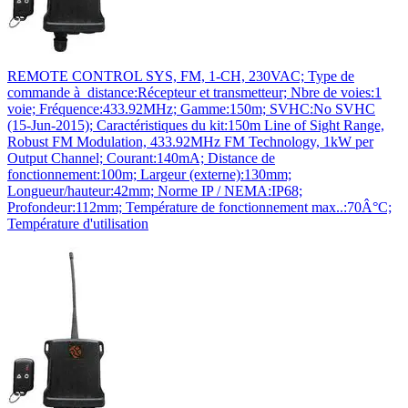
REMOTE CONTROL SYS, FM, 1-CH, 230VAC; Type de
commande à distance:Récepteur et transmetteur; Nbre de voies:1
voie; Fréquence:433.92MHz; Gamme:150m; SVHC:No SVHC
(15-Jun-2015); Caractéristiques du kit:150m Line of Sight Range,
Robust FM Modulation, 433.92MHz FM Technology, 1kW per
Output Channel; Courant:140mA; Distance de
fonctionnement:100m; Largeur (externe):130mm;
Longueur/hauteur:42mm; Norme IP / NEMA:IP68;
Profondeur:112mm; Température de fonctionnement max..:70Â°C;
Température d'utilisation