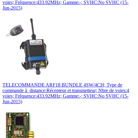
voies; Fréquence:433.92MHz; Gamme:-; SVHC:No SVHC (15-
Jun-2015)
TELECOMMANDE ARF18 BUNDLE 4SW/4CH; Type de
commande à distance:Récepteur et transmetteur; Nbre de voies:4
voies; Fréquence:433.92MHz; Gamme:-; SVHC:No SVHC (15-
Jun-2015)