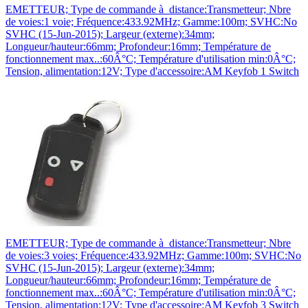
EMETTEUR; Type de commande à distance:Transmetteur; Nbre
de voies:1 voie; Fréquence:433.92MHz; Gamme:100m; SVHC:No
SVHC (15-Jun-2015); Largeur (externe):34mm;
Longueur/hauteur:66mm; Profondeur:16mm; Température de
fonctionnement max..:60Â°C; Température d'utilisation min:0Â°C;
Tension, alimentation:12V; Type d'accessoire:AM Keyfob 1 Switch
EMETTEUR; Type de commande à distance:Transmetteur; Nbre
de voies:3 voies; Fréquence:433.92MHz; Gamme:100m; SVHC:No
SVHC (15-Jun-2015); Largeur (externe):34mm;
Longueur/hauteur:66mm; Profondeur:16mm; Température de
fonctionnement max..:60Â°C; Température d'utilisation min:0Â°C;
Tension, alimentation:12V; Type d'accessoire:AM Keyfob 3 Switch