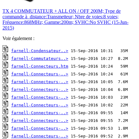
TX 4 COMMUTATEUR + ALL ON / OFF 200M; Type de
commande à distance:Transmetteur; Nbre de voies:8 voies;
Fréquence:868MHz; Gamme:200m; SVHC:No SVHC (15-Jun-
2015)
Voir également :
farnell-Condensateur..>
farnell-Commutateurs..>
farnell-Connecteurs.htm
farnell-Connecteurs-..>
farnell-Connecteurs-..>
farnell-Connecteurs-..>
farnell-Connecteurs-..>
farnell-Connecteurs-..>
farnell-Connecteurs-..>
farnell-Connecteurs-..>
farnell-Connecteurs-..>
farnell-Connecteurs-..>