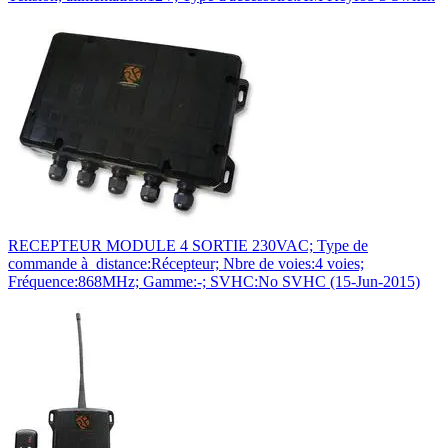
RECEPTEUR MODULE 4 SORTIE 230VAC; Type de
commande à distance:Récepteur; Nbre de voies:4 voies;
Fréquence:868MHz; Gamme:-; SVHC:No SVHC (15-Jun-2015)