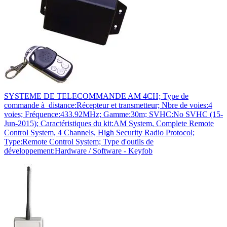
SYSTEME DE TELECOMMANDE AM 4CH; Type de
commande à distance:Récepteur et transmetteur; Nbre de voies:4
voies; Fréquence:433.92MHz; Gamme:30m; SVHC:No SVHC (15-
Jun-2015); Caractéristiques du kit:AM System, Complete Remote
Control System, 4 Channels, High Security Radio Protocol;
Type:Remote Control System; Type d'outils de
développement:Hardware / Software - Keyfob