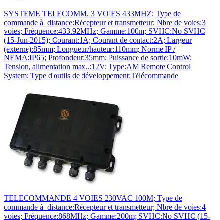
SYSTEME TELECOMM. 3 VOIES 433MHZ; Type de
commande à distance:Récepteur et transmetteur; Nbre de voies:3
voies; Fréquence:433.92MHz; Gamme:100m; SVHC:No SVHC
(15-Jun-2015); Courant:1A; Courant de contact:2A; Largeur
(externe):85mm; Longueur/hauteur:110mm; Norme IP /
NEMA:IP65; Profondeur:35mm; Puissance de sortie:10mW;
Tension, alimentation max..:12V; Type:AM Remote Control
System; Type d'outils de développement:Télécommande
TELECOMMANDE 4 VOIES 230VAC 100M; Type de
commande à distance:Récepteur et transmetteur; Nbre de voies:4
voies; Fréquence:868MHz; Gamme:200m; SVHC:No SVHC (15-