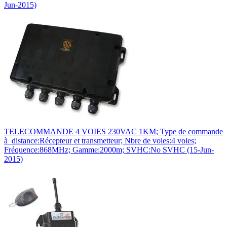
Jun-2015)
TELECOMMANDE 4 VOIES 230VAC 1KM; Type de commande
à distance:Récepteur et transmetteur; Nbre de voies:4 voies;
Fréquence:868MHz; Gamme:2000m; SVHC:No SVHC (15-Jun-
2015)