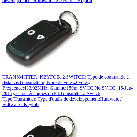
développement:Hardware / Software - Keyfob
TRANSMITTER, KEYFOB, 2 SWITCH; Type de commande à
distance:Transmetteur; Nbre de voies:2 voies;
Fréquence:433.92MHz; Gamme:150m; SVHC:No SVHC (15-Jun-
2015); Caractéristiques du kit:Transmitter 2 Switch;
Type:Transmitter; Type d'outils de développement:Hardware /
Software - Keyfob