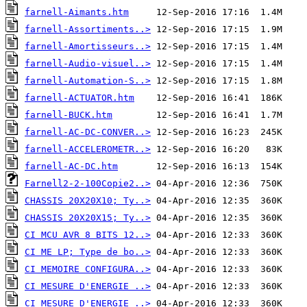
farnell-Aimants.htm
farnell-Assortiments..>
farnell-Amortisseurs..>
farnell-Audio-visuel..>
farnell-Automation-S..>
farnell-ACTUATOR.htm
farnell-BUCK.htm
farnell-AC-DC-CONVER..>
farnell-ACCELEROMETR..>
farnell-AC-DC.htm
Farnell2-2-100Copie2..>
CHASSIS 20X20X10; Ty..>
CHASSIS 20X20X15; Ty..>
CI MCU AVR 8 BITS 12..>
CI ME LP; Type de bo..>
CI MEMOIRE CONFIGURA..>
CI MESURE D'ENERGIE ..>
CI MESURE D'ENERGIE ..>