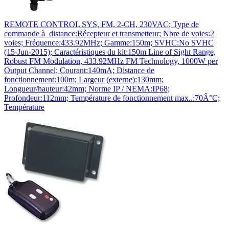
REMOTE CONTROL SYS, FM, 2-CH, 230VAC; Type de
commande à distance:Récepteur et transmetteur; Nbre de voies:2
voies; Fréquence:433.92MHz; Gamme:150m; SVHC:No SVHC
(15-Jun-2015); Caractéristiques du kit:150m Line of Sight Range,
Robust FM Modulation, 433.92MHz FM Technology, 1000W per
Output Channel; Courant:140mA; Distance de
fonctionnement:100m; Largeur (externe):130mm;
Longueur/hauteur:42mm; Norme IP / NEMA:IP68;
Profondeur:112mm; Température de fonctionnement max..:70Â°C;
Température