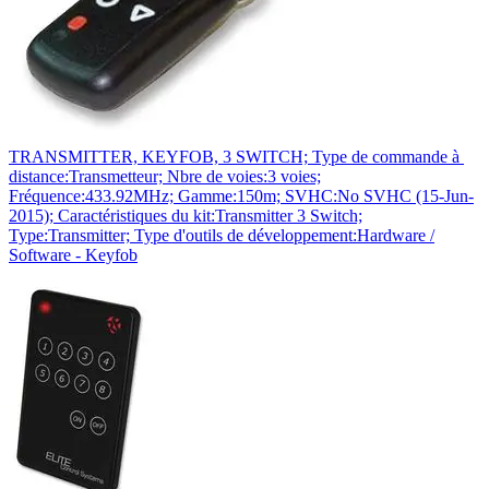
TRANSMITTER, KEYFOB, 3 SWITCH; Type de commande à
distance:Transmetteur; Nbre de voies:3 voies;
Fréquence:433.92MHz; Gamme:150m; SVHC:No SVHC (15-Jun-
2015); Caractéristiques du kit:Transmitter 3 Switch;
Type:Transmitter; Type d'outils de développement:Hardware /
Software - Keyfob