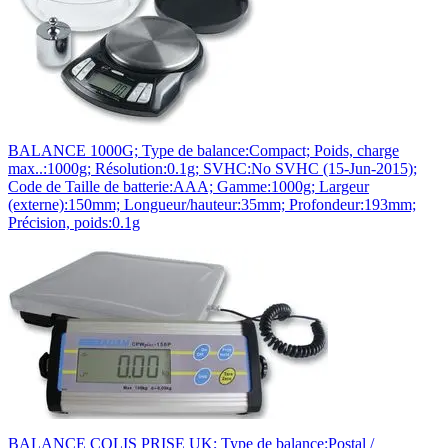
BALANCE 1000G; Type de balance:Compact; Poids, charge
max..:1000g; Résolution:0.1g; SVHC:No SVHC (15-Jun-2015);
Code de Taille de batterie:AAA; Gamme:1000g; Largeur
(externe):150mm; Longueur/hauteur:35mm; Profondeur:193mm;
Précision, poids:0.1g
BALANCE COLIS PRISE UK; Type de balance:Postal /