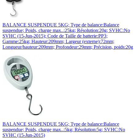
BALANCE SUSPENDUE 5KG; Type de balance:Balance
suspendue; Poids, charge max..:25kg; Résolution:20g; SVHC:No
SVHC (15-Jun-2015); Code de Taille de batterie:PP3;
Gamme:25kg; Hauteur:209mm; Largeur (externe):72mm;
Longueur/hauteur:209mm; Profondeur:29mm; Précision, poids:20g
BALANCE SUSPENDUE 5KG; Type de balance:Balance
suspendue; Poids, charge max..:5kg; Résolution:5g; SVHC:No
SVHC (15-Jun-2015)