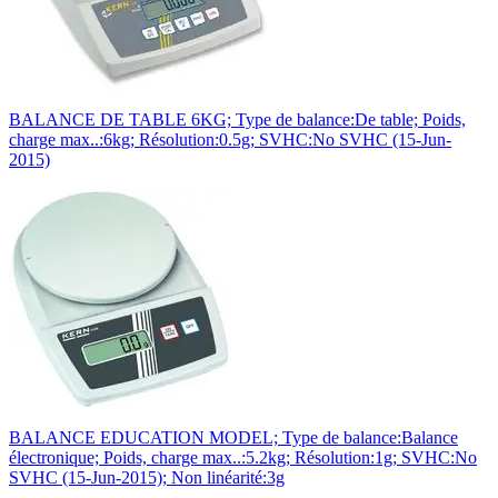
BALANCE DE TABLE 6KG; Type de balance:De table; Poids,
charge max..:6kg; Résolution:0.5g; SVHC:No SVHC (15-Jun-
2015)
BALANCE EDUCATION MODEL; Type de balance:Balance
électronique; Poids, charge max..:5.2kg; Résolution:1g; SVHC:No
SVHC (15-Jun-2015); Non linéarité:3g