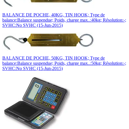
BALANCE DE POCHE, 40KG, TIN HOOK; Type de
balance:Balance suspendue; Poids, charge max..:40kg; Résolution:-;
SVHC:No SVHC (15-Jun-2015)
BALANCE DE POCHE, 50KG, TIN HOOK; Type de
balance:Balance suspendue; Poids, charge max..:50kg; Résolution:-;
SVHC:No SVHC (15-Jun-2015)