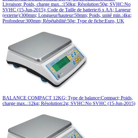
Livraison; Poids, charge max..:150kg; Résolution:50g; SVHC:No
SVHC (15-Jun-2015); Code de Taille de batterie:6 x AA; Largeur
(externe):300mm; Longueur/hauteur:50mm; Poids, unité min.:4kg;
Profondeur:300mm; Répétabilité:50g; Type de fiche:Euro, UK
BALANCE COMPACT 12KG; Type de balance:Compact; Poids,
charge max..:12kg; Résolution:2g; SVHC:No SVHC (15-Jun-2015)