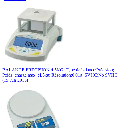
BALANCE PRECISION 4.5KG; Type de balance:Précision;
Poids, charge max..:4.5kg; Résolution:0.01g; SVHC:No SVHC
(15-Jun-2015)