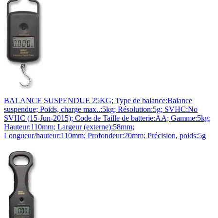
BALANCE SUSPENDUE 25KG; Type de balance:Balance
suspendue; Poids, charge max..:5kg; Résolution:5g; SVHC:No
SVHC (15-Jun-2015); Code de Taille de batterie:AA; Gamme:5kg;
Hauteur:110mm; Largeur (externe):58mm;
Longueur/hauteur:110mm; Profondeur:20mm; Précision, poids:5g