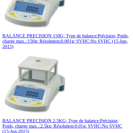
BALANCE PRECISION 150G; Type de balance:Précision; Poids,
charge max..:150g; Résolution:0.001g; SVHC:No SVHC (15-Jun-
2015)
BALANCE PRECISION 2.5KG; Type de balance:Précision;
Poids, charge max..:2.5kg; Résolution:0.01g; SVHC:No SVHC
(15-Jun-2015)