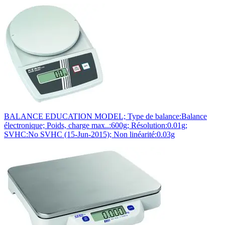
BALANCE EDUCATION MODEL; Type de balance:Balance
électronique; Poids, charge max..:600g; Résolution:0.01g;
SVHC:No SVHC (15-Jun-2015); Non linéarité:0.03g