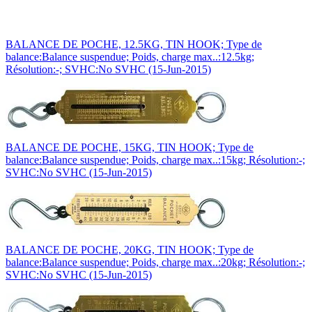
BALANCE DE POCHE, 12.5KG, TIN HOOK; Type de
balance:Balance suspendue; Poids, charge max..:12.5kg;
Résolution:-; SVHC:No SVHC (15-Jun-2015)
BALANCE DE POCHE, 15KG, TIN HOOK; Type de
balance:Balance suspendue; Poids, charge max..:15kg; Résolution:-;
SVHC:No SVHC (15-Jun-2015)
BALANCE DE POCHE, 20KG, TIN HOOK; Type de
balance:Balance suspendue; Poids, charge max..:20kg; Résolution:-;
SVHC:No SVHC (15-Jun-2015)