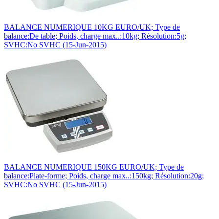
BALANCE NUMERIQUE 10KG EURO/UK; Type de
balance:De table; Poids, charge max..:10kg; Résolution:5g;
SVHC:No SVHC (15-Jun-2015)
BALANCE NUMERIQUE 150KG EURO/UK; Type de
balance:Plate-forme; Poids, charge max..:150kg; Résolution:20g;
SVHC:No SVHC (15-Jun-2015)