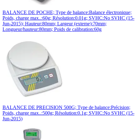
BALANCE DE POCHE; Type de balance:Balance électronique;
Poids, charge max..:60g; Résolution:0.01g; SVHC:No SVHC (15-
Jun-2015); Hauteur:80mm; Largeur (externe):70mm;
Longueur/hauteur:80mm; Poids de calibration:60g
BALANCE DE PRECISION 500G; Type de balance:Précision;
Poids, charge max..:500g; Résolution:0.1g; SVHC:No SVHC (15-
Jun-2015)