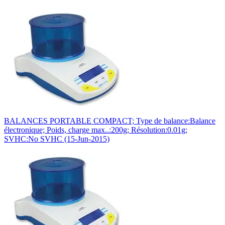
BALANCES PORTABLE COMPACT; Type de balance:Balance
électronique; Poids, charge max..:200g; Résolution:0.01g;
SVHC:No SVHC (15-Jun-2015)