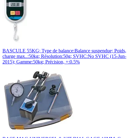
BASCULE 55KG; Type de balance:Balance suspendue; Poids,
charge max..:50kg; Résolution:50g; SVHC:No SVHC (15-Jun-
2015); Gamme:50kg; Précision, +:0.5%