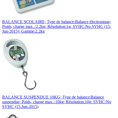
BALANCE SCOLAIRE; Type de balance:Balance électronique;
Poids, charge max..:2.2kg; Résolution:1g; SVHC:No SVHC (15-
Jun-2015); Gamme:2.2kg
BALANCE SUSPENDUE 10KG; Type de balance:Balance
suspendue; Poids, charge max..:10kg; Résolution:10g; SVHC:No
SVHC (15-Jun-2015)