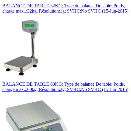
BALANCE DE TABLE 32KG; Type de balance:De table; Poids,
charge max..:32kg; Résolution:1g; SVHC:No SVHC (15-Jun-2015)
BALANCE DE TABLE 60KG; Type de balance:De table; Poids,
charge max..:60kg; Résolution:2g; SVHC:No SVHC (15-Jun-2015)