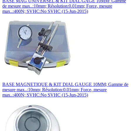
BASE MAG UNIVERSEL & KIT DIAL GAGE 10MM; Gamme
de mesure max..:10mm; Résolution:0.01mm; Force, mesure
max..:400N; SVHC:No SVHC (15-Jun-2015)
BASE MAGNETIQUE & KIT DIAL GAUGE 10MM; Gamme de
mesure max..:10mm; Résolution:0.01mm; Force, mesure
max..:400N; SVHC:No SVHC (15-Jun-2015)