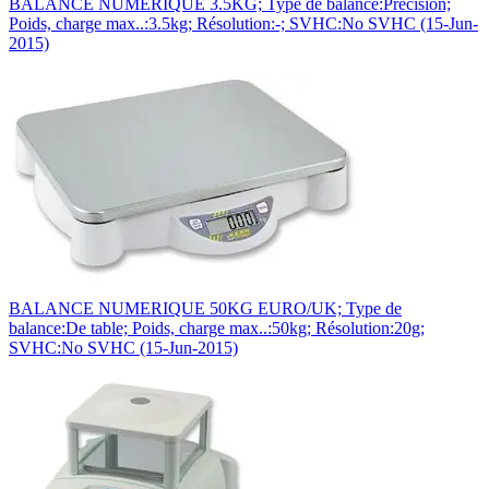
BALANCE NUMERIQUE 3.5KG; Type de balance:Précision;
Poids, charge max..:3.5kg; Résolution:-; SVHC:No SVHC (15-Jun-
2015)
BALANCE NUMERIQUE 50KG EURO/UK; Type de
balance:De table; Poids, charge max..:50kg; Résolution:20g;
SVHC:No SVHC (15-Jun-2015)