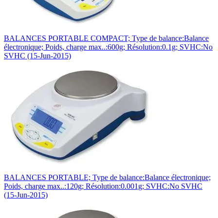
BALANCES PORTABLE COMPACT; Type de balance:Balance
électronique; Poids, charge max..:600g; Résolution:0.1g; SVHC:No
SVHC (15-Jun-2015)
BALANCES PORTABLE; Type de balance:Balance électronique;
Poids, charge max..:120g; Résolution:0.001g; SVHC:No SVHC
(15-Jun-2015)