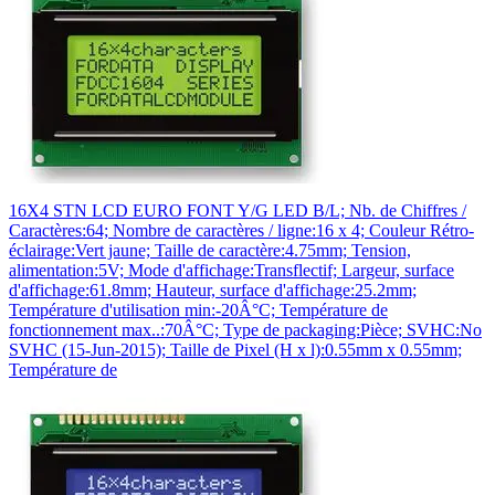
16X4 STN LCD EURO FONT Y/G LED B/L; Nb. de Chiffres /
Caractères:64; Nombre de caractères / ligne:16 x 4; Couleur Rétro-
éclairage:Vert jaune; Taille de caractère:4.75mm; Tension,
alimentation:5V; Mode d'affichage:Transflectif; Largeur, surface
d'affichage:61.8mm; Hauteur, surface d'affichage:25.2mm;
Température d'utilisation min:-20Â°C; Température de
fonctionnement max..:70Â°C; Type de packaging:Pièce; SVHC:No
SVHC (15-Jun-2015); Taille de Pixel (H x l):0.55mm x 0.55mm;
Température de