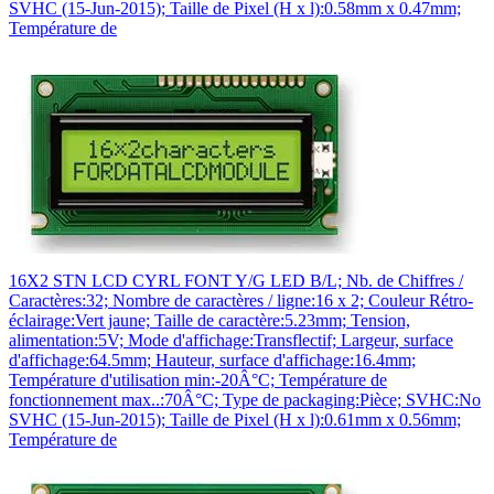
SVHC (15-Jun-2015); Taille de Pixel (H x l):0.58mm x 0.47mm;
Température de
16X2 STN LCD CYRL FONT Y/G LED B/L; Nb. de Chiffres /
Caractères:32; Nombre de caractères / ligne:16 x 2; Couleur Rétro-
éclairage:Vert jaune; Taille de caractère:5.23mm; Tension,
alimentation:5V; Mode d'affichage:Transflectif; Largeur, surface
d'affichage:64.5mm; Hauteur, surface d'affichage:16.4mm;
Température d'utilisation min:-20Â°C; Température de
fonctionnement max..:70Â°C; Type de packaging:Pièce; SVHC:No
SVHC (15-Jun-2015); Taille de Pixel (H x l):0.61mm x 0.56mm;
Température de