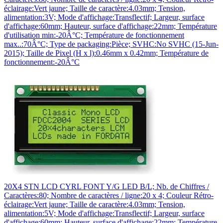
éclairage:Vert jaune; Taille de caractère:4.03mm; Tension,
alimentation:3V; Mode d'affichage:Transflectif; Largeur, surface
d'affichage:60mm; Hauteur, surface d'affichage:22mm; Température
d'utilisation min:-20Â°C; Température de fonctionnement
max..:70Â°C; Type de packaging:Pièce; SVHC:No SVHC (15-Jun-
2015); Taille de Pixel (H x l):0.46mm x 0.42mm; Température de
fonctionnement:-20Â°C
20X4 STN LCD CYRL FONT Y/G LED B/L; Nb. de Chiffres /
Caractères:80; Nombre de caractères / ligne:20 x 4; Couleur Rétro-
éclairage:Vert jaune; Taille de caractère:4.03mm; Tension,
alimentation:5V; Mode d'affichage:Transflectif; Largeur, surface
d'affichage:60mm; Hauteur, surface d'affichage:22mm; Température