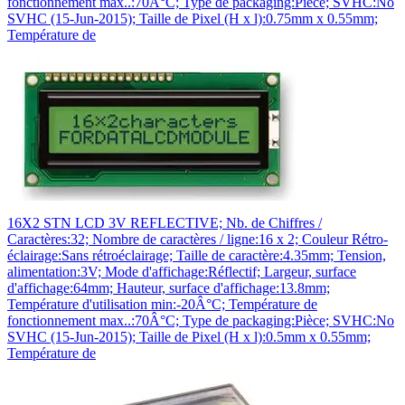
fonctionnement max..:70Â°C; Type de packaging:Pièce; SVHC:No
SVHC (15-Jun-2015); Taille de Pixel (H x l):0.75mm x 0.55mm;
Température de
16X2 STN LCD 3V REFLECTIVE; Nb. de Chiffres /
Caractères:32; Nombre de caractères / ligne:16 x 2; Couleur Rétro-
éclairage:Sans rétroéclairage; Taille de caractère:4.35mm; Tension,
alimentation:3V; Mode d'affichage:Réflectif; Largeur, surface
d'affichage:64mm; Hauteur, surface d'affichage:13.8mm;
Température d'utilisation min:-20Â°C; Température de
fonctionnement max..:70Â°C; Type de packaging:Pièce; SVHC:No
SVHC (15-Jun-2015); Taille de Pixel (H x l):0.5mm x 0.55mm;
Température de