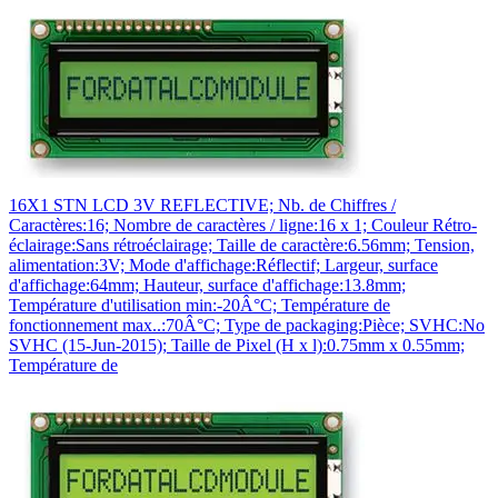
16X1 STN LCD 3V REFLECTIVE; Nb. de Chiffres /
Caractères:16; Nombre de caractères / ligne:16 x 1; Couleur Rétro-
éclairage:Sans rétroéclairage; Taille de caractère:6.56mm; Tension,
alimentation:3V; Mode d'affichage:Réflectif; Largeur, surface
d'affichage:64mm; Hauteur, surface d'affichage:13.8mm;
Température d'utilisation min:-20Â°C; Température de
fonctionnement max..:70Â°C; Type de packaging:Pièce; SVHC:No
SVHC (15-Jun-2015); Taille de Pixel (H x l):0.75mm x 0.55mm;
Température de