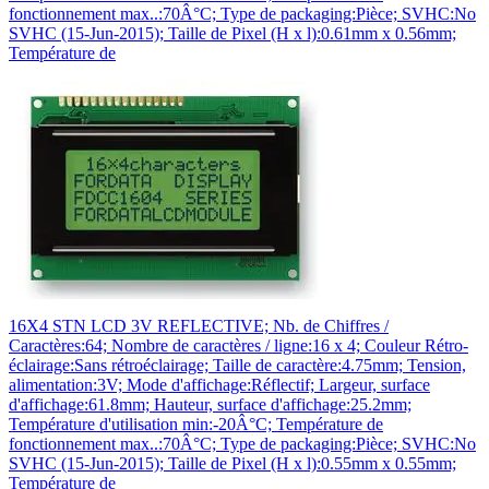
fonctionnement max..:70Â°C; Type de packaging:Pièce; SVHC:No
SVHC (15-Jun-2015); Taille de Pixel (H x l):0.61mm x 0.56mm;
Température de
16X4 STN LCD 3V REFLECTIVE; Nb. de Chiffres /
Caractères:64; Nombre de caractères / ligne:16 x 4; Couleur Rétro-
éclairage:Sans rétroéclairage; Taille de caractère:4.75mm; Tension,
alimentation:3V; Mode d'affichage:Réflectif; Largeur, surface
d'affichage:61.8mm; Hauteur, surface d'affichage:25.2mm;
Température d'utilisation min:-20Â°C; Température de
fonctionnement max..:70Â°C; Type de packaging:Pièce; SVHC:No
SVHC (15-Jun-2015); Taille de Pixel (H x l):0.55mm x 0.55mm;
Température de