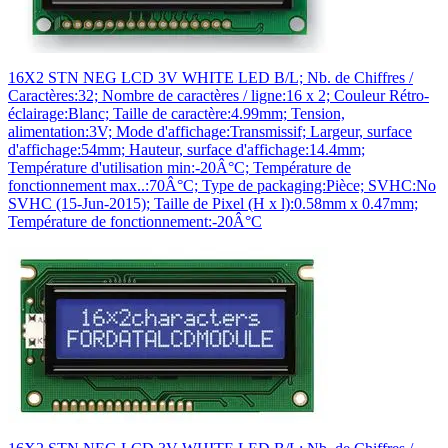
16X2 STN NEG LCD 3V WHITE LED B/L; Nb. de Chiffres /
Caractères:32; Nombre de caractères / ligne:16 x 2; Couleur Rétro-
éclairage:Blanc; Taille de caractère:4.99mm; Tension,
alimentation:3V; Mode d'affichage:Transmissif; Largeur, surface
d'affichage:54mm; Hauteur, surface d'affichage:14.4mm;
Température d'utilisation min:-20Â°C; Température de
fonctionnement max..:70Â°C; Type de packaging:Pièce; SVHC:No
SVHC (15-Jun-2015); Taille de Pixel (H x l):0.58mm x 0.47mm;
Température de fonctionnement:-20Â°C