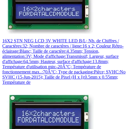
16X2 STN NEG LCD 3V WHITE LED B/L; Nb. de Chiffres /
Caractères:32; Nombre de caractères / ligne:16 x 2; Couleur Rétro-
éclairage:Blanc; Taille de caractère:4.35mm; Tension,
alimentation:3V; Mode d'affichage:Transmissif; Largeur, surface
d'affichage:64.5mm; Hauteur, surface d'affichage:13.8mm;
Température d'utilisation min:-20Â°C; Température de
fonctionnement max..:70Â°C; Type de packaging:Pièce; SVHC:No
SVHC (15-Jun-2015); Taille de Pixel (H x l):0.5mm x 0.55mm;
Température de