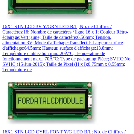
16X1 STN LCD 3V Y/GRN LED B/L; Nb. de Chiffres /
Caractères:16; Nombre de caractères / ligne:16 x 1; Couleur Rétro-
éclairage:Vert jaune; Taille de caractère:6.56mm; Tension,
alimentation:3V; Mode d'affichage:Transflectif; Largeur, surface
d'affichage:64.5mm; Hauteur, surface d'affichage:13.8mm;
Température d'utilisation min:-20Â°C; Température de
fonctionnement max..:70Â°C; Type de packaging:Pièce; SVHC:No
SVHC (15-Jun-2015); Taille de Pixel (H x l):0.75mm x 0.55mm;
Température de
16X1 STN LCD CYRL FONT Y/G LED B/L; Nb. de Chiffres /