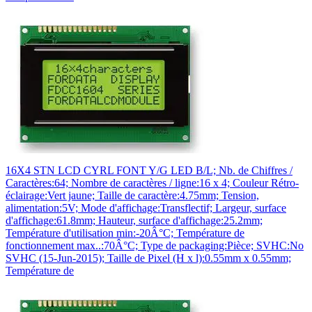
16X4 STN LCD CYRL FONT Y/G LED B/L; Nb. de Chiffres /
Caractères:64; Nombre de caractères / ligne:16 x 4; Couleur Rétro-
éclairage:Vert jaune; Taille de caractère:4.75mm; Tension,
alimentation:5V; Mode d'affichage:Transflectif; Largeur, surface
d'affichage:61.8mm; Hauteur, surface d'affichage:25.2mm;
Température d'utilisation min:-20Â°C; Température de
fonctionnement max..:70Â°C; Type de packaging:Pièce; SVHC:No
SVHC (15-Jun-2015); Taille de Pixel (H x l):0.55mm x 0.55mm;
Température de