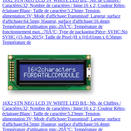
16X2 STN NEG LCD 3V WHITE LED B/L; Nb. de Chiffres /
Caractères:32; Nombre de caractères / ligne:16 x 2; Couleur Rétro-
éclairage:Blanc; Taille de caractère:5.23mm; Tension,
alimentation:3V; Mode d'affichage:Transmissif; Largeur, surface
d'affichage:64.5mm; Hauteur, surface d'affichage:16.4mm;
Température d'utilisation min:-20Â°C; Température de
fonctionnement max..:70Â°C; Type de packaging:Pièce; SVHC:No
SVHC (15-Jun-2015); Taille de Pixel (H x l):0.61mm x 0.56mm;
Température de
16X2 STN NEG LCD 3V WHITE LED B/L; Nb. de Chiffres /
Caractères:32; Nombre de caractères / ligne:16 x 2; Couleur Rétro-
éclairage:Blanc; Taille de caractère:5.23mm; Tension,
alimentation:3V; Mode d'affichage:Transmissif; Largeur, surface
d'affichage:64.5mm; Hauteur, surface d'affichage:16.4mm;
Température d'utilisation min:-20Â°C; Température de