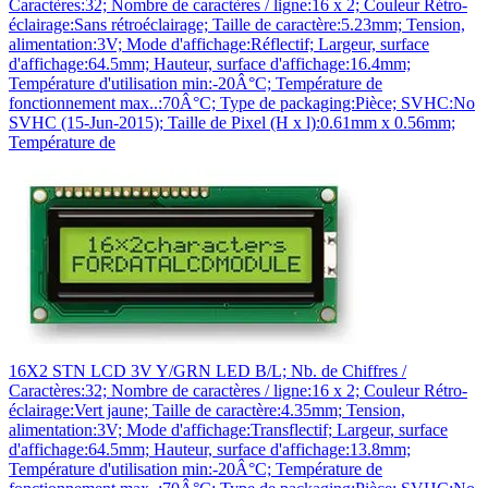
Caractères:32; Nombre de caractères / ligne:16 x 2; Couleur Rétro-
éclairage:Sans rétroéclairage; Taille de caractère:5.23mm; Tension,
alimentation:3V; Mode d'affichage:Réflectif; Largeur, surface
d'affichage:64.5mm; Hauteur, surface d'affichage:16.4mm;
Température d'utilisation min:-20Â°C; Température de
fonctionnement max..:70Â°C; Type de packaging:Pièce; SVHC:No
SVHC (15-Jun-2015); Taille de Pixel (H x l):0.61mm x 0.56mm;
Température de
16X2 STN LCD 3V Y/GRN LED B/L; Nb. de Chiffres /
Caractères:32; Nombre de caractères / ligne:16 x 2; Couleur Rétro-
éclairage:Vert jaune; Taille de caractère:4.35mm; Tension,
alimentation:3V; Mode d'affichage:Transflectif; Largeur, surface
d'affichage:64.5mm; Hauteur, surface d'affichage:13.8mm;
Température d'utilisation min:-20Â°C; Température de