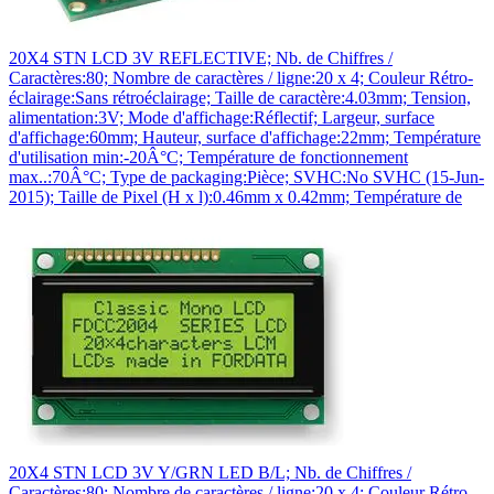
20X4 STN LCD 3V REFLECTIVE; Nb. de Chiffres /
Caractères:80; Nombre de caractères / ligne:20 x 4; Couleur Rétro-
éclairage:Sans rétroéclairage; Taille de caractère:4.03mm; Tension,
alimentation:3V; Mode d'affichage:Réflectif; Largeur, surface
d'affichage:60mm; Hauteur, surface d'affichage:22mm; Température
d'utilisation min:-20Â°C; Température de fonctionnement
max..:70Â°C; Type de packaging:Pièce; SVHC:No SVHC (15-Jun-
2015); Taille de Pixel (H x l):0.46mm x 0.42mm; Température de
20X4 STN LCD 3V Y/GRN LED B/L; Nb. de Chiffres /
Caractères:80; Nombre de caractères / ligne:20 x 4; Couleur Rétro-