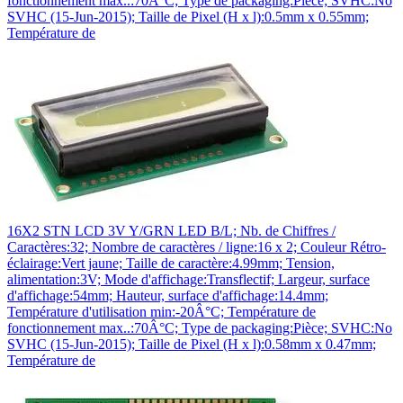
fonctionnement max..:70Â°C; Type de packaging:Pièce; SVHC:No
SVHC (15-Jun-2015); Taille de Pixel (H x l):0.5mm x 0.55mm;
Température de
16X2 STN LCD 3V Y/GRN LED B/L; Nb. de Chiffres /
Caractères:32; Nombre de caractères / ligne:16 x 2; Couleur Rétro-
éclairage:Vert jaune; Taille de caractère:4.99mm; Tension,
alimentation:3V; Mode d'affichage:Transflectif; Largeur, surface
d'affichage:54mm; Hauteur, surface d'affichage:14.4mm;
Température d'utilisation min:-20Â°C; Température de
fonctionnement max..:70Â°C; Type de packaging:Pièce; SVHC:No
SVHC (15-Jun-2015); Taille de Pixel (H x l):0.58mm x 0.47mm;
Température de