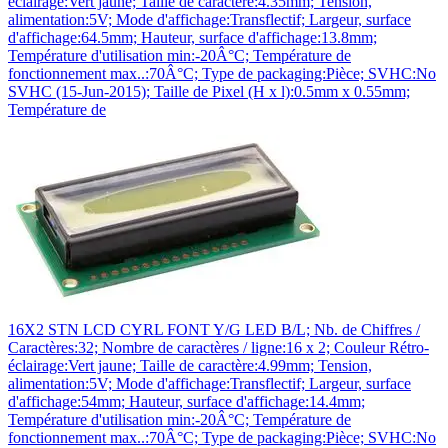
éclairage:Vert jaune; Taille de caractère:4.35mm; Tension,
alimentation:5V; Mode d'affichage:Transflectif; Largeur, surface
d'affichage:64.5mm; Hauteur, surface d'affichage:13.8mm;
Température d'utilisation min:-20Â°C; Température de
fonctionnement max..:70Â°C; Type de packaging:Pièce; SVHC:No
SVHC (15-Jun-2015); Taille de Pixel (H x l):0.5mm x 0.55mm;
Température de
16X2 STN LCD CYRL FONT Y/G LED B/L; Nb. de Chiffres /
Caractères:32; Nombre de caractères / ligne:16 x 2; Couleur Rétro-
éclairage:Vert jaune; Taille de caractère:4.99mm; Tension,
alimentation:5V; Mode d'affichage:Transflectif; Largeur, surface
d'affichage:54mm; Hauteur, surface d'affichage:14.4mm;
Température d'utilisation min:-20Â°C; Température de
fonctionnement max..:70Â°C; Type de packaging:Pièce; SVHC:No