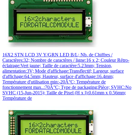
16X2 STN LCD 3V Y/GRN LED B/L; Nb. de Chiffres /
Caractères:32; Nombre de caractères / ligne:16 x 2; Couleur Rétro-
éclairage:Vert jaune; Taille de caractère:5.23mm; Tension,
alimentation:3V; Mode d'affichage:Transflectif; Largeur, surface
d'affichage:64.5mm; Hauteur, surface d'affichage:16.4mm;
Température d'utilisation min:-20Â°C; Température de
fonctionnement max..:70Â°C; Type de packaging:Pièce; SVHC:No
SVHC (15-Jun-2015); Taille de Pixel (H x l):0.61mm x 0.56mm;
Température de