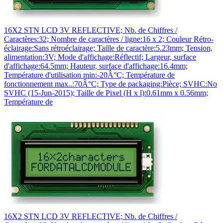
16X2 STN LCD 3V REFLECTIVE; Nb. de Chiffres /
Caractères:32; Nombre de caractères / ligne:16 x 2; Couleur Rétro-
éclairage:Sans rétroéclairage; Taille de caractère:5.23mm; Tension,
alimentation:3V; Mode d'affichage:Réflectif; Largeur, surface
d'affichage:64.5mm; Hauteur, surface d'affichage:16.4mm;
Température d'utilisation min:-20Â°C; Température de
fonctionnement max..:70Â°C; Type de packaging:Pièce; SVHC:No
SVHC (15-Jun-2015); Taille de Pixel (H x l):0.61mm x 0.56mm;
Température de
16X2 STN LCD 3V REFLECTIVE; Nb. de Chiffres /