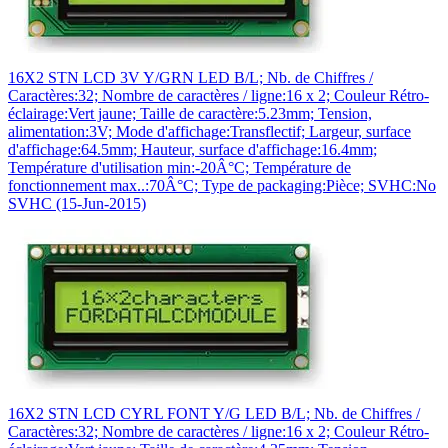
16X2 STN LCD 3V Y/GRN LED B/L; Nb. de Chiffres /
Caractères:32; Nombre de caractères / ligne:16 x 2; Couleur Rétro-
éclairage:Vert jaune; Taille de caractère:5.23mm; Tension,
alimentation:3V; Mode d'affichage:Transflectif; Largeur, surface
d'affichage:64.5mm; Hauteur, surface d'affichage:16.4mm;
Température d'utilisation min:-20Â°C; Température de
fonctionnement max..:70Â°C; Type de packaging:Pièce; SVHC:No
SVHC (15-Jun-2015)
16X2 STN LCD CYRL FONT Y/G LED B/L; Nb. de Chiffres /
Caractères:32; Nombre de caractères / ligne:16 x 2; Couleur Rétro-