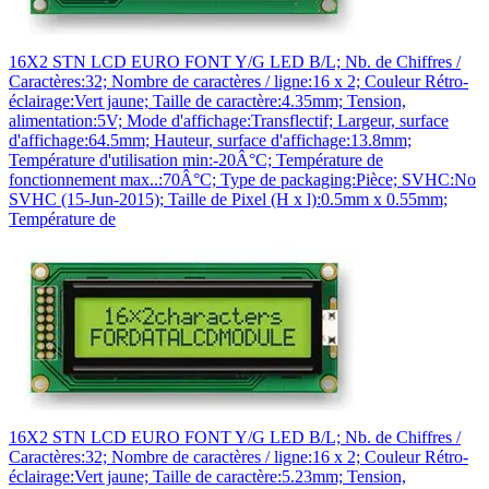
16X2 STN LCD EURO FONT Y/G LED B/L; Nb. de Chiffres /
Caractères:32; Nombre de caractères / ligne:16 x 2; Couleur Rétro-
éclairage:Vert jaune; Taille de caractère:4.35mm; Tension,
alimentation:5V; Mode d'affichage:Transflectif; Largeur, surface
d'affichage:64.5mm; Hauteur, surface d'affichage:13.8mm;
Température d'utilisation min:-20Â°C; Température de
fonctionnement max..:70Â°C; Type de packaging:Pièce; SVHC:No
SVHC (15-Jun-2015); Taille de Pixel (H x l):0.5mm x 0.55mm;
Température de
16X2 STN LCD EURO FONT Y/G LED B/L; Nb. de Chiffres /
Caractères:32; Nombre de caractères / ligne:16 x 2; Couleur Rétro-
éclairage:Vert jaune; Taille de caractère:5.23mm; Tension,