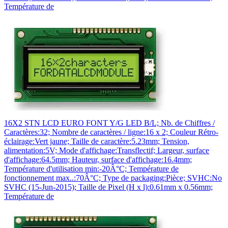
Température de
16X2 STN LCD EURO FONT Y/G LED B/L; Nb. de Chiffres /
Caractères:32; Nombre de caractères / ligne:16 x 2; Couleur Rétro-
éclairage:Vert jaune; Taille de caractère:5.23mm; Tension,
alimentation:5V; Mode d'affichage:Transflectif; Largeur, surface
d'affichage:64.5mm; Hauteur, surface d'affichage:16.4mm;
Température d'utilisation min:-20Â°C; Température de
fonctionnement max..:70Â°C; Type de packaging:Pièce; SVHC:No
SVHC (15-Jun-2015); Taille de Pixel (H x l):0.61mm x 0.56mm;
Température de