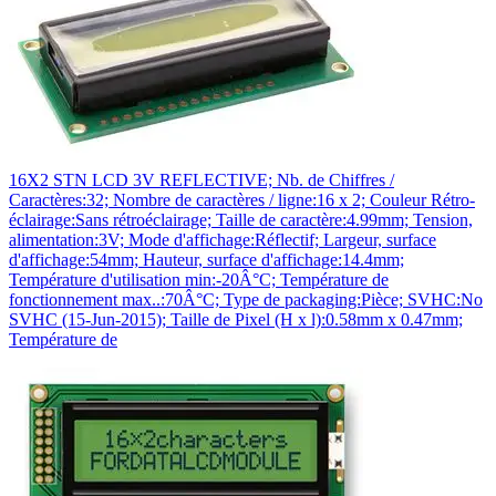
16X2 STN LCD 3V REFLECTIVE; Nb. de Chiffres /
Caractères:32; Nombre de caractères / ligne:16 x 2; Couleur Rétro-
éclairage:Sans rétroéclairage; Taille de caractère:4.99mm; Tension,
alimentation:3V; Mode d'affichage:Réflectif; Largeur, surface
d'affichage:54mm; Hauteur, surface d'affichage:14.4mm;
Température d'utilisation min:-20Â°C; Température de
fonctionnement max..:70Â°C; Type de packaging:Pièce; SVHC:No
SVHC (15-Jun-2015); Taille de Pixel (H x l):0.58mm x 0.47mm;
Température de