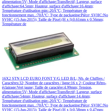
alimentation:5V; Mode d'affichage:Transflectif; Largeur, surface
d'affichage:64.5mm; Hauteur, surface d'affichage:16.4mm;
Température d'utilisation min:-20Â°C; Température de
fonctionnement max..:70Â°C; Type de packaging:Pièce; SVHC:No
SVHC (15-Jun-2015); Taille de Pixel (H x l):0.61mm x 0.56mm;
Température de
16X2 STN LCD EURO FONT Y/G LED B/L; Nb. de Chiffres /
Caractères:32; Nombre de caractères / ligne:16 x 2; Couleur Rétro-
éclairage:Vert jaune; Taille de caractère:4.99mm; Tension,
alimentation:5V; Mode d'affichage:Transflectif; Largeur, surface
d'affichage:54mm; Hauteur, surface d'affichage:14.4mm;
Température d'utilisation min:-20Â°C; Température de
fonctionnement max..:70Â°C; Type de packaging:Pièce; SVHC:No
SVHC (15-Jun-2015); Taille de Pixel (H x l):0.58mm x 0.47mm;