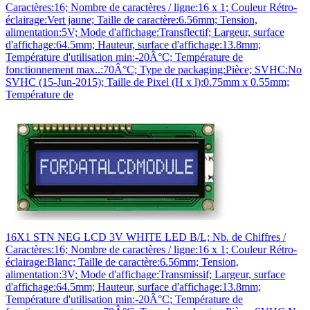
Caractères:16; Nombre de caractères / ligne:16 x 1; Couleur Rétro-
éclairage:Vert jaune; Taille de caractère:6.56mm; Tension,
alimentation:5V; Mode d'affichage:Transflectif; Largeur, surface
d'affichage:64.5mm; Hauteur, surface d'affichage:13.8mm;
Température d'utilisation min:-20Â°C; Température de
fonctionnement max..:70Â°C; Type de packaging:Pièce; SVHC:No
SVHC (15-Jun-2015); Taille de Pixel (H x l):0.75mm x 0.55mm;
Température de
16X1 STN NEG LCD 3V WHITE LED B/L; Nb. de Chiffres /
Caractères:16; Nombre de caractères / ligne:16 x 1; Couleur Rétro-
éclairage:Blanc; Taille de caractère:6.56mm; Tension,
alimentation:3V; Mode d'affichage:Transmissif; Largeur, surface
d'affichage:64.5mm; Hauteur, surface d'affichage:13.8mm;
Température d'utilisation min:-20Â°C; Température de