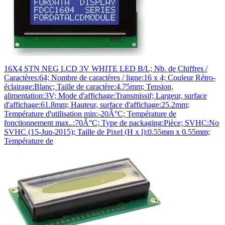
16X4 STN NEG LCD 3V WHITE LED B/L; Nb. de Chiffres /
Caractères:64; Nombre de caractères / ligne:16 x 4; Couleur Rétro-
éclairage:Blanc; Taille de caractère:4.75mm; Tension,
alimentation:3V; Mode d'affichage:Transmissif; Largeur, surface
d'affichage:61.8mm; Hauteur, surface d'affichage:25.2mm;
Température d'utilisation min:-20Â°C; Température de
fonctionnement max..:70Â°C; Type de packaging:Pièce; SVHC:No
SVHC (15-Jun-2015); Taille de Pixel (H x l):0.55mm x 0.55mm;
Température de