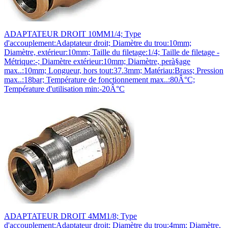
ADAPTATEUR DROIT 10MM1/4; Type
d'accouplement:Adaptateur droit; Diamètre du trou:10mm;
Diamètre, extérieur:10mm; Taille du filetage:1/4; Taille de filetage -
Métrique:-; Diamètre extérieur:10mm; Diamètre, perà§age
max..:10mm; Longueur, hors tout:37.3mm; Matériau:Brass; Pression
max..:18bar; Température de fonctionnement max..:80Â°C;
Température d'utilisation min:-20Â°C
ADAPTATEUR DROIT 4MM1/8; Type
d'accouplement:Adaptateur droit; Diamètre du trou:4mm; Diamètre,