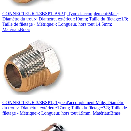
CONNECTEUR 1/8BSPT BSPT; Type d'accouplement:Mâle;
Diamètre du trou:-; Diamètre, extérieur:10mm; Taille du filetage:1/8;
Taille de filetage - Métrique:-; Longueur, hors tout:14.5mm;
Matériau:Brass
CONNECTEUR 3/8BSPT; Type d'accouplement:Mâle; Diamètre
du trou:-; Diamètre, extérieur:17mm; Taille du filetage:3/8; Taille de
filetage - Métrique:-; Longueur, hors tout:19mm; Matériau:Brass