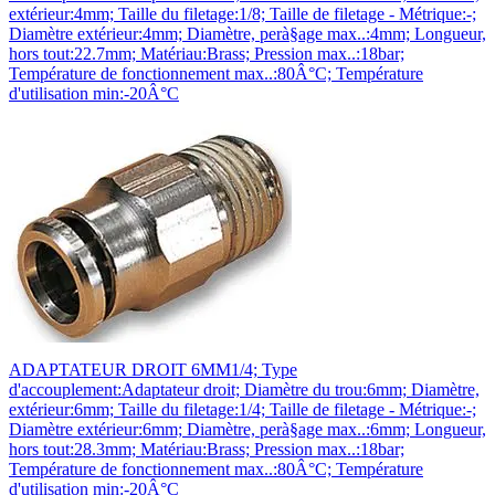
extérieur:4mm; Taille du filetage:1/8; Taille de filetage - Métrique:-;
Diamètre extérieur:4mm; Diamètre, perà§age max..:4mm; Longueur,
hors tout:22.7mm; Matériau:Brass; Pression max..:18bar;
Température de fonctionnement max..:80Â°C; Température
d'utilisation min:-20Â°C
ADAPTATEUR DROIT 6MM1/4; Type
d'accouplement:Adaptateur droit; Diamètre du trou:6mm; Diamètre,
extérieur:6mm; Taille du filetage:1/4; Taille de filetage - Métrique:-;
Diamètre extérieur:6mm; Diamètre, perà§age max..:6mm; Longueur,
hors tout:28.3mm; Matériau:Brass; Pression max..:18bar;
Température de fonctionnement max..:80Â°C; Température
d'utilisation min:-20Â°C