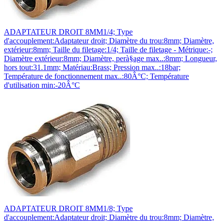
ADAPTATEUR DROIT 8MM1/4; Type
d'accouplement:Adaptateur droit; Diamètre du trou:8mm; Diamètre,
extérieur:8mm; Taille du filetage:1/4; Taille de filetage - Métrique:-;
Diamètre extérieur:8mm; Diamètre, perà§age max..:8mm; Longueur,
hors tout:31.1mm; Matériau:Brass; Pression max..:18bar;
Température de fonctionnement max..:80Â°C; Température
d'utilisation min:-20Â°C
ADAPTATEUR DROIT 8MM1/8; Type
d'accouplement:Adaptateur droit; Diamètre du trou:8mm; Diamètre,