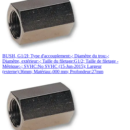
BUSH, G1/2I; Type d'accouplement:-; Diamètre du trou:-;
Diamètre, extérieur:-; Taille du filetage:G1/2; Taille de filetage -
Métrique:-; SVHC:No SVHC (15-Jun-2015); Largeur
(externe):36mm; Matériau:-000 mm; Profondeur:27mm