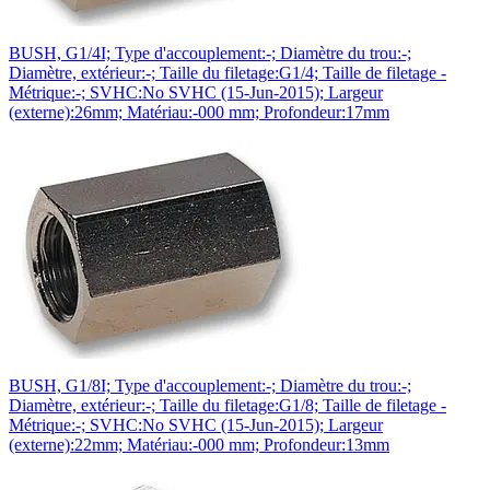
BUSH, G1/4I; Type d'accouplement:-; Diamètre du trou:-;
Diamètre, extérieur:-; Taille du filetage:G1/4; Taille de filetage -
Métrique:-; SVHC:No SVHC (15-Jun-2015); Largeur
(externe):26mm; Matériau:-000 mm; Profondeur:17mm
BUSH, G1/8I; Type d'accouplement:-; Diamètre du trou:-;
Diamètre, extérieur:-; Taille du filetage:G1/8; Taille de filetage -
Métrique:-; SVHC:No SVHC (15-Jun-2015); Largeur
(externe):22mm; Matériau:-000 mm; Profondeur:13mm