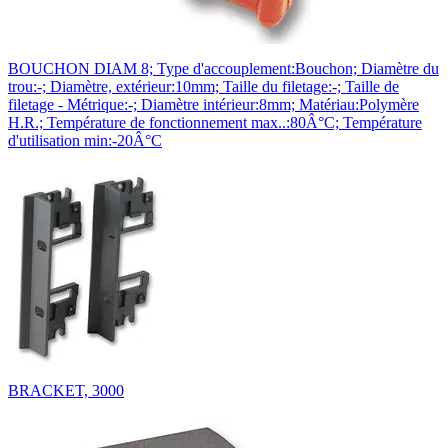
BOUCHON DIAM 8; Type d'accouplement:Bouchon; Diamètre du
trou:-; Diamètre, extérieur:10mm; Taille du filetage:-; Taille de
filetage - Métrique:-; Diamètre intérieur:8mm; Matériau:Polymère
H.R.; Température de fonctionnement max..:80Â°C; Température
d'utilisation min:-20Â°C
BRACKET, 3000