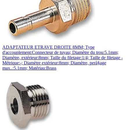
ADAPTATEUR ETRAVE DROITE 8MM; Type
d'accouplement:Connecteur de tuyau; Diamètre du trou:5.1mm;
Diamètre, extérieur:8mm; Taille du filetage:1/4; Taille de filetage -
Métrique:-; Diamètre extérieur:8mm; Diamètre, perà§age
max..:5.1mm; Matériau:Brass