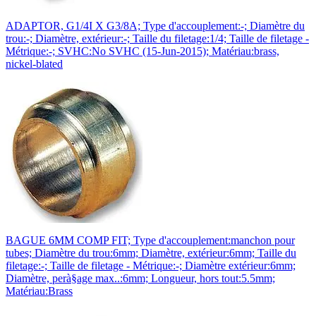
ADAPTOR, G1/4I X G3/8A; Type d'accouplement:-; Diamètre du
trou:-; Diamètre, extérieur:-; Taille du filetage:1/4; Taille de filetage -
Métrique:-; SVHC:No SVHC (15-Jun-2015); Matériau:brass,
nickel-blated
BAGUE 6MM COMP FIT; Type d'accouplement:manchon pour
tubes; Diamètre du trou:6mm; Diamètre, extérieur:6mm; Taille du
filetage:-; Taille de filetage - Métrique:-; Diamètre extérieur:6mm;
Diamètre, perà§age max..:6mm; Longueur, hors tout:5.5mm;
Matériau:Brass