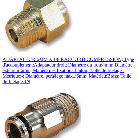
ADAPTATEUR 6MM A 1/8 RACCORD COMPRESSION; Type
d'accouplement:Adaptateur droit; Diamètre du trou:4mm; Diamètre
extérieur:6mm; Matière des fixations:Laiton; Taille de filetage -
Métrique:-; Diamètre, perà§age max..:6mm; Matériau:Brass; Taille
du filetage:1/8