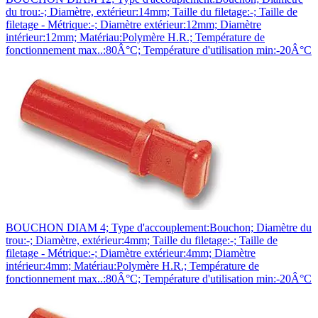
du trou:-; Diamètre, extérieur:14mm; Taille du filetage:-; Taille de
filetage - Métrique:-; Diamètre extérieur:12mm; Diamètre
intérieur:12mm; Matériau:Polymère H.R.; Température de
fonctionnement max..:80Â°C; Température d'utilisation min:-20Â°C
BOUCHON DIAM 4; Type d'accouplement:Bouchon; Diamètre du
trou:-; Diamètre, extérieur:4mm; Taille du filetage:-; Taille de
filetage - Métrique:-; Diamètre extérieur:4mm; Diamètre
intérieur:4mm; Matériau:Polymère H.R.; Température de
fonctionnement max..:80Â°C; Température d'utilisation min:-20Â°C