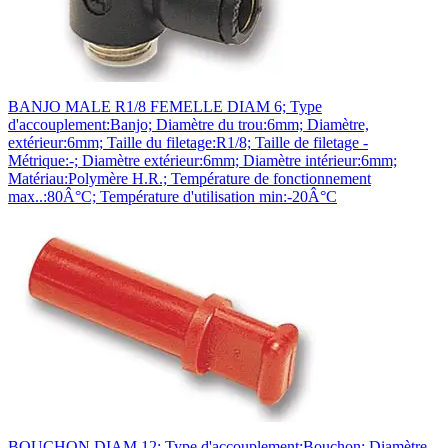
BANJO MALE R1/8 FEMELLE DIAM 6; Type
d'accouplement:Banjo; Diamètre du trou:6mm; Diamètre,
extérieur:6mm; Taille du filetage:R1/8; Taille de filetage -
Métrique:-; Diamètre extérieur:6mm; Diamètre intérieur:6mm;
Matériau:Polymère H.R.; Température de fonctionnement
max..:80Â°C; Température d'utilisation min:-20Â°C
BOUCHON DIAM 12; Type d'accouplement:Bouchon; Diamètre