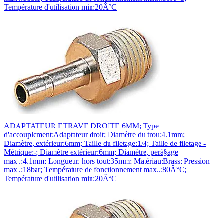
Température d'utilisation min:20Â°C
ADAPTATEUR ETRAVE DROITE 6MM; Type
d'accouplement:Adaptateur droit; Diamètre du trou:4.1mm;
Diamètre, extérieur:6mm; Taille du filetage:1/4; Taille de filetage -
Métrique:-; Diamètre extérieur:6mm; Diamètre, perà§age
max..:4.1mm; Longueur, hors tout:35mm; Matériau:Brass; Pression
max..:18bar; Température de fonctionnement max..:80Â°C;
Température d'utilisation min:20Â°C