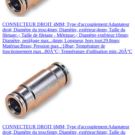
CONNECTEUR DROIT 4MM; Type d'accouplement:Adaptateur
droit; Diamètre du trou:4mm; Diamètre, extérieur:4mm; Taille du
filetage:-; Taille de filetage - Métrique:-; Diamètre extérieur:10mm;
Diamètre, perà§age max..:4mm; Longueur, hors tout:29.8mm;
Matériau:Brass; Pression max..:18bar; Température de
fonctionnement max..:80Â°C; Température d'utilisation min:-20Â°C
CONNECTEUR DROIT 6MM; Type d'accouplement:Adaptateur
droit; Diamètre du trou:6mm; Diamètre, extérieur:6mm; Taille du