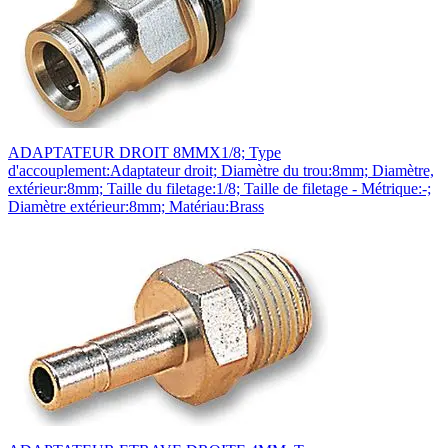
ADAPTATEUR DROIT 8MMX1/8; Type
d'accouplement:Adaptateur droit; Diamètre du trou:8mm; Diamètre,
extérieur:8mm; Taille du filetage:1/8; Taille de filetage - Métrique:-;
Diamètre extérieur:8mm; Matériau:Brass