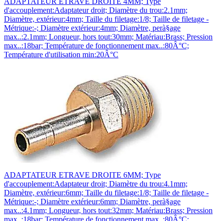
ADAPTATEUR ETRAVE DROITE 4MM; Type
d'accouplement:Adaptateur droit; Diamètre du trou:2.1mm;
Diamètre, extérieur:4mm; Taille du filetage:1/8; Taille de filetage -
Métrique:-; Diamètre extérieur:4mm; Diamètre, perà§age
max..:2.1mm; Longueur, hors tout:30mm; Matériau:Brass; Pression
max..:18bar; Température de fonctionnement max..:80Â°C;
Température d'utilisation min:20Â°C
ADAPTATEUR ETRAVE DROITE 6MM; Type
d'accouplement:Adaptateur droit; Diamètre du trou:4.1mm;
Diamètre, extérieur:6mm; Taille du filetage:1/8; Taille de filetage -
Métrique:-; Diamètre extérieur:6mm; Diamètre, perà§age
max..:4.1mm; Longueur, hors tout:32mm; Matériau:Brass; Pression
max..:18bar; Température de fonctionnement max..:80Â°C;