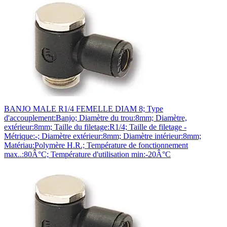
BANJO MALE R1/4 FEMELLE DIAM 8; Type
d'accouplement:Banjo; Diamètre du trou:8mm; Diamètre,
extérieur:8mm; Taille du filetage:R1/4; Taille de filetage -
Métrique:-; Diamètre extérieur:8mm; Diamètre intérieur:8mm;
Matériau:Polymère H.R.; Température de fonctionnement
max..:80Â°C; Température d'utilisation min:-20Â°C