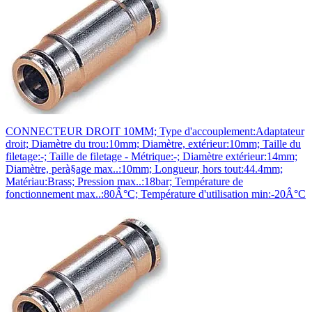
CONNECTEUR DROIT 10MM; Type d'accouplement:Adaptateur
droit; Diamètre du trou:10mm; Diamètre, extérieur:10mm; Taille du
filetage:-; Taille de filetage - Métrique:-; Diamètre extérieur:14mm;
Diamètre, perà§age max..:10mm; Longueur, hors tout:44.4mm;
Matériau:Brass; Pression max..:18bar; Température de
fonctionnement max..:80Â°C; Température d'utilisation min:-20Â°C