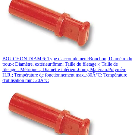
BOUCHON DIAM 6; Type d'accouplement:Bouchon; Diamètre du
trou:-; Diamètre, extérieur:8mm; Taille du filetage:-; Taille de
filetage - Métrique:-; Diamètre intérieur:6mm; Matériau:Polymère
H.R.; Température de fonctionnement max..:80Â°C; Température
d'utilisation min:-20Â°C