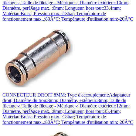
filetage:-; Taille de filetage - Métrique:-; Diamètre extérieur:10mm;
Diamètre, perà§age max..:6mm; Longueur, hors tout:33.4mm;
Matériau:Brass; Pression max..:18bar; Température de
fonctionnement max..:80Â°C; Température d'utilisation min:-20Â°C
CONNECTEUR DROIT 8MM; Type d'accouplement:Adaptateur
droit; Diamètre du trou:8mm; Diamètre, extérieur:8mm; Taille du
filetage:-; Taille de filetage - Métrique:-; Diamètre extérieur:12mm;
Diamètre, perà§age max..:8mm; Longueur, hors tout:35.4mm;
Matériau:Brass; Pression max..:18bar; Température de
fonctionnement max..:80Â°C; Température d'utilisation min:-20Â°C