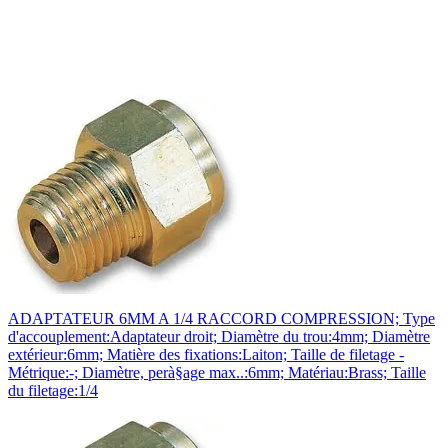
ADAPTATEUR 6MM A 1/4 RACCORD COMPRESSION; Type
d'accouplement:Adaptateur droit; Diamètre du trou:4mm; Diamètre
extérieur:6mm; Matière des fixations:Laiton; Taille de filetage -
Métrique:-; Diamètre, perà§age max..:6mm; Matériau:Brass; Taille
du filetage:1/4