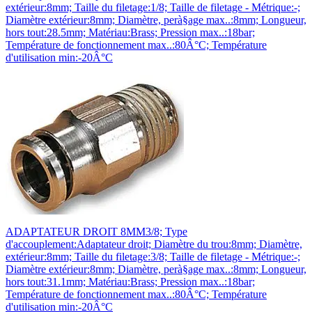
extérieur:8mm; Taille du filetage:1/8; Taille de filetage - Métrique:-;
Diamètre extérieur:8mm; Diamètre, perà§age max..:8mm; Longueur,
hors tout:28.5mm; Matériau:Brass; Pression max..:18bar;
Température de fonctionnement max..:80Â°C; Température
d'utilisation min:-20Â°C
ADAPTATEUR DROIT 8MM3/8; Type
d'accouplement:Adaptateur droit; Diamètre du trou:8mm; Diamètre,
extérieur:8mm; Taille du filetage:3/8; Taille de filetage - Métrique:-;
Diamètre extérieur:8mm; Diamètre, perà§age max..:8mm; Longueur,
hors tout:31.1mm; Matériau:Brass; Pression max..:18bar;
Température de fonctionnement max..:80Â°C; Température
d'utilisation min:-20Â°C