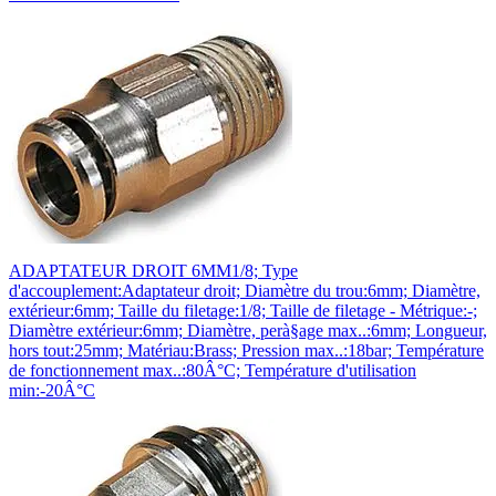
ADAPTATEUR DROIT 6MM1/8; Type
d'accouplement:Adaptateur droit; Diamètre du trou:6mm; Diamètre,
extérieur:6mm; Taille du filetage:1/8; Taille de filetage - Métrique:-;
Diamètre extérieur:6mm; Diamètre, perà§age max..:6mm; Longueur,
hors tout:25mm; Matériau:Brass; Pression max..:18bar; Température
de fonctionnement max..:80Â°C; Température d'utilisation
min:-20Â°C