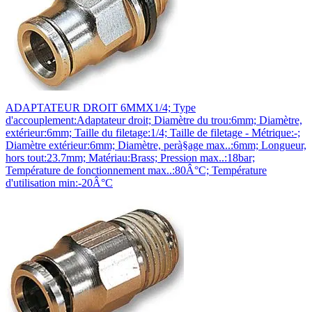
ADAPTATEUR DROIT 6MMX1/4; Type
d'accouplement:Adaptateur droit; Diamètre du trou:6mm; Diamètre,
extérieur:6mm; Taille du filetage:1/4; Taille de filetage - Métrique:-;
Diamètre extérieur:6mm; Diamètre, perà§age max..:6mm; Longueur,
hors tout:23.7mm; Matériau:Brass; Pression max..:18bar;
Température de fonctionnement max..:80Â°C; Température
d'utilisation min:-20Â°C