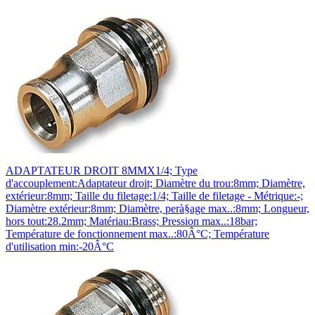
ADAPTATEUR DROIT 8MMX1/4; Type
d'accouplement:Adaptateur droit; Diamètre du trou:8mm; Diamètre,
extérieur:8mm; Taille du filetage:1/4; Taille de filetage - Métrique:-;
Diamètre extérieur:8mm; Diamètre, perà§age max..:8mm; Longueur,
hors tout:28.2mm; Matériau:Brass; Pression max..:18bar;
Température de fonctionnement max..:80Â°C; Température
d'utilisation min:-20Â°C