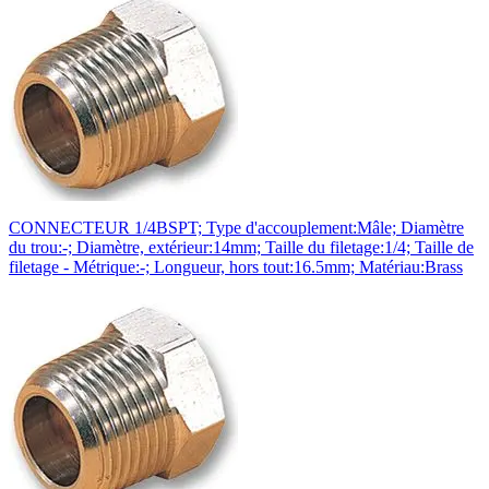
CONNECTEUR 1/4BSPT; Type d'accouplement:Mâle; Diamètre
du trou:-; Diamètre, extérieur:14mm; Taille du filetage:1/4; Taille de
filetage - Métrique:-; Longueur, hors tout:16.5mm; Matériau:Brass