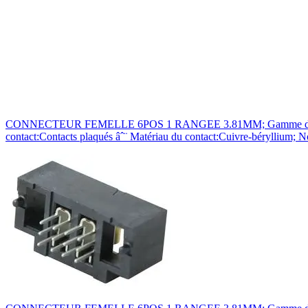
CONNECTEUR FEMELLE 6POS 1 RANGEE 3.81MM; Gamme de produit:S
contact:Contacts plaqués âˆ¨ Matériau du contact:Cuivre-béryllium