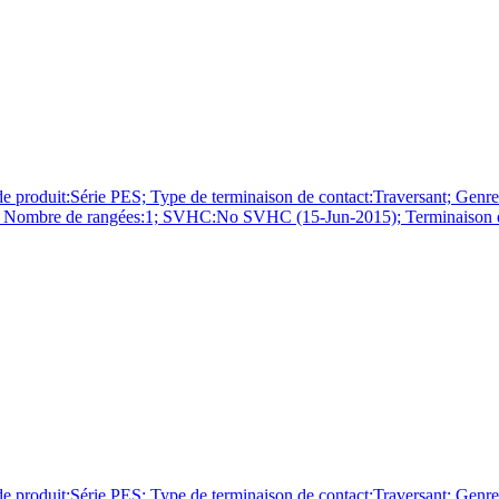
érie PES; Type de terminaison de contact:Traversant; Genre:Em
vre; Nombre de rangées:1; SVHC:No SVHC (15-Jun-2015); Terminaison d
érie PES; Type de terminaison de contact:Traversant; Genre:Em