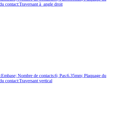
u contact:Traversant à angle droit
base; Nombre de contacts:6; Pas:6.35mm; Plaquage du
 contact:Traversant vertical