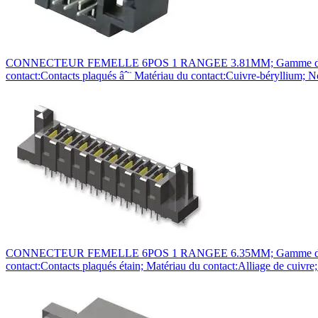
CONNECTEUR FEMELLE 6POS 1 RANGEE 3.81MM; Gamme de produit:S
contact:Contacts plaqués âˆ¨ Matériau du contact:Cuivre-béryllium
CONNECTEUR FEMELLE 6POS 1 RANGEE 6.35MM; Gamme de produit:S
contact:Contacts plaqués étain; Matériau du contact:Alliage de cui