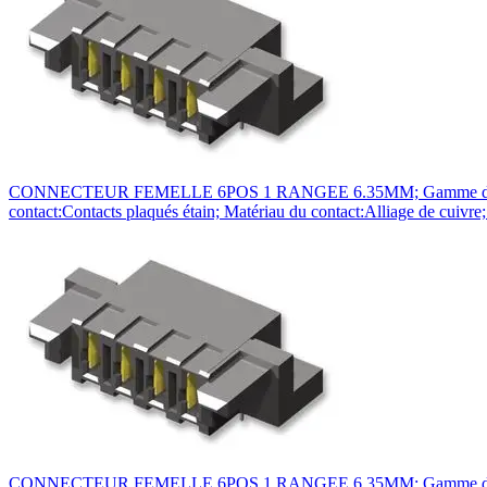
CONNECTEUR FEMELLE 6POS 1 RANGEE 6.35MM; Gamme de produit:S
contact:Contacts plaqués étain; Matériau du contact:Alliage de cui
CONNECTEUR FEMELLE 6POS 1 RANGEE 6.35MM; Gamme de produit:S