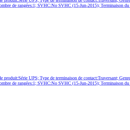
érie UPS; Type de terminaison de contact:Traversant; Genre:Em
; Nombre de rangées:1; SVHC:No SVHC (15-Jun-2015); Terminaison du co
érie UPS; Type de terminaison de contact:Traversant; Genre:Em
; Nombre de rangées:1; SVHC:No SVHC (15-Jun-2015); Terminaison du co