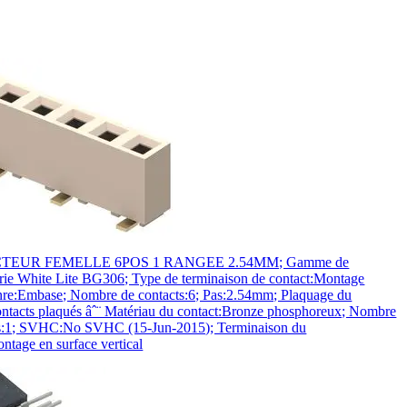
EUR FEMELLE 6POS 1 RANGEE 2.54MM; Gamme de
érie White Lite BG306; Type de terminaison de contact:Montage
e:Embase; Nombre de contacts:6; Pas:2.54mm; Plaquage du
ontacts plaqués âˆ¨ Matériau du contact:Bronze phosphoreux; Nombre
s:1; SVHC:No SVHC (15-Jun-2015); Terminaison du
ntage en surface vertical