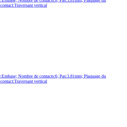
base; Nombre de contacts:6; Pas:3.81mm; Plaquage du
ntact:Traversant vertical
base; Nombre de contacts:6; Pas:3.81mm; Plaquage du
ntact:Traversant vertical