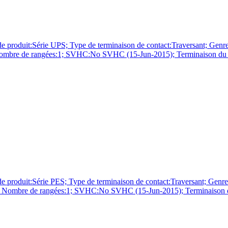
érie UPS; Type de terminaison de contact:Traversant; Genre:Em
; Nombre de rangées:1; SVHC:No SVHC (15-Jun-2015); Terminaison du co
érie PES; Type de terminaison de contact:Traversant; Genre:Em
vre; Nombre de rangées:1; SVHC:No SVHC (15-Jun-2015); Terminaison du