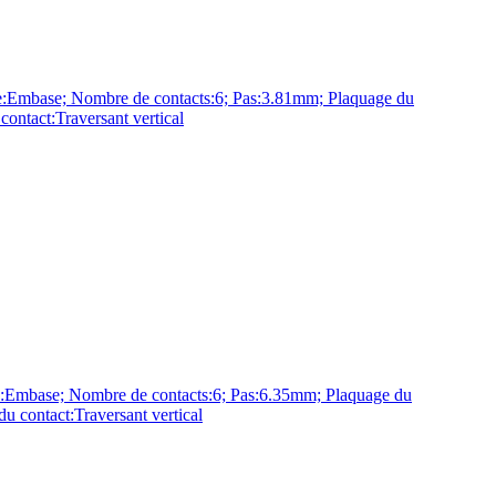
base; Nombre de contacts:6; Pas:3.81mm; Plaquage du
ntact:Traversant vertical
base; Nombre de contacts:6; Pas:6.35mm; Plaquage du
 contact:Traversant vertical