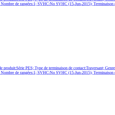
vre; Nombre de rangées:1; SVHC:No SVHC (15-Jun-2015); Terminaison d
érie PES; Type de terminaison de contact:Traversant; Genre:Em
vre; Nombre de rangées:1; SVHC:No SVHC (15-Jun-2015); Terminaison du