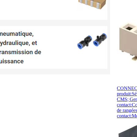
CONNECT
produit:S
CMS; Genr
contact:C
de rangée
contact:Mo