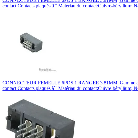
CONNECTEUR FEMELLE 6POS 1 RANGEE 3.81MM; Gamme de produit:S
contact:Contacts plaqués âˆ¨ Matériau du contact:Cuivre-béryllium
CONNECTEUR FEMELLE 6POS 1 RANGEE 3.81MM; Gamme de produit:S
contact:Contacts plaqués âˆ¨ Matériau du contact:Cuivre-béryllium