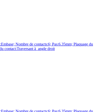
base; Nombre de contacts:6; Pas:6.35mm; Plaquage du
u contact:Traversant à angle droit
base; Nombre de contacts:6; Pas:6.35mm; Plaquage du