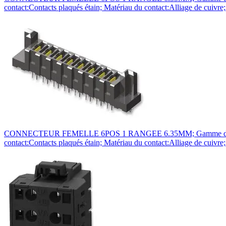
contact:Contacts plaqués étain; Matériau du contact:Alliage de cui
CONNECTEUR FEMELLE 6POS 1 RANGEE 6.35MM; Gamme de produit:S
contact:Contacts plaqués étain; Matériau du contact:Alliage de cui