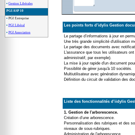
▪
▪
Gestion Libérales
Gestion Libérales
PGI ASP 10
PGI
▪
PGI Entreprise
▪
PGI Entreprise
Les points forts d’idylis Gestion doc
▪
▪
PGI Libéral
PGI Libéral
▪
▪
PGI Association
PGI Association
Le partage d’informations à jour en perm
Une très grande simplicité d'utilisation 
Le partage des documents avec notifica
L'assurance que tous les utilisateurs o
administratif, par exemple).
La mise à jour rapide d'un document pour 
Possiblité de gérer jusqu'à 10 sociétés.
Multiutilisateur avec génération dynamiqu
Définition du circuit de validation des d
Liste des fonctionnalités d’iidylis Ge
1. Gestion de l'arborescence.
Création d’une arborescence.
Personnalisation des rubriques et des so
niveaux de sous-rubriques.
Administration de l'arborescence.