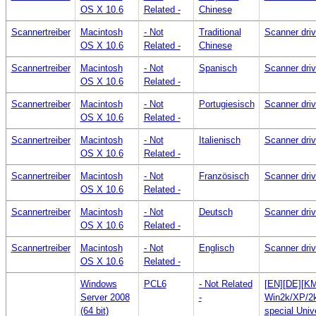
OS X 10.6
Related -
Chinese
Scannertreiber
Macintosh
- Not
Traditional
Scanner dri
OS X 10.6
Related -
Chinese
Scannertreiber
Macintosh
- Not
Spanisch
Scanner dri
OS X 10.6
Related -
Scannertreiber
Macintosh
- Not
Portugiesisch
Scanner dri
OS X 10.6
Related -
Scannertreiber
Macintosh
- Not
Italienisch
Scanner dri
OS X 10.6
Related -
Scannertreiber
Macintosh
- Not
Französisch
Scanner dri
OS X 10.6
Related -
Scannertreiber
Macintosh
- Not
Deutsch
Scanner dri
OS X 10.6
Related -
Scannertreiber
Macintosh
- Not
Englisch
Scanner dri
OS X 10.6
Related -
Windows
PCL6
- Not Related
[EN][DE][KM
Server 2008
-
Win2k/XP/2k
(64 bit)
special Univ