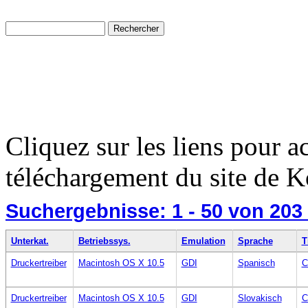
Cliquez sur les liens pour a
téléchargement du site de K
Suchergebnisse:
1 - 50
von 203
Unterkat.
Betriebssys.
Emulation
Sprache
T
Druckertreiber
Macintosh OS X 10.5
GDI
Spanisch
C
Druckertreiber
Macintosh OS X 10.5
GDI
Slovakisch
C