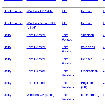
Druckertreiber
Windows XP (64 bit)
GDI
Deutsch
C
Druckertreiber
Windows Server 2003
GDI
Deutsch
C
(64 bit)
Utility
- Not Related -
- Not
Spanisch
C
Related -
Utility
- Not Related -
- Not
Italienisch
C
Related -
Utility
- Not Related -
- Not
Deutsch
C
Related -
Utility
- Not Related -
- Not
Französisch
C
Related -
Utility
- Not Related -
- Not
Englisch
C
Related -
(UK)
Utility
Windows XP (32 bit)
- Not
Mehrsprachig
L
Related -