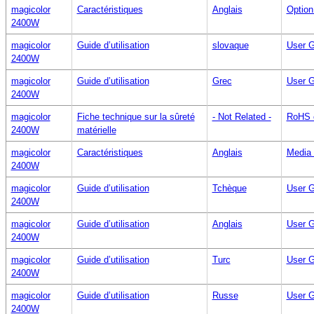
magicolor
Caractéristiques
Anglais
Option
2400W
magicolor
Guide d’utilisation
slovaque
User G
2400W
magicolor
Guide d’utilisation
Grec
User G
2400W
magicolor
Fiche technique sur la sûreté
- Not Related -
RoHS 
2400W
matérielle
magicolor
Caractéristiques
Anglais
Media 
2400W
magicolor
Guide d’utilisation
Tchèque
User G
2400W
magicolor
Guide d’utilisation
Anglais
User G
2400W
magicolor
Guide d’utilisation
Turc
User G
2400W
magicolor
Guide d’utilisation
Russe
User G
2400W