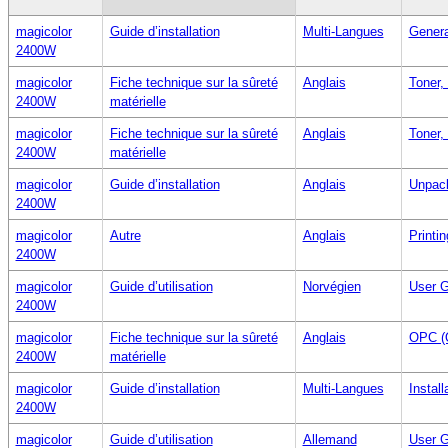
magicolor
Guide d’installation
Multi-Langues
Genera
2400W
magicolor
Fiche technique sur la sûreté
Anglais
Toner,
2400W
matérielle
magicolor
Fiche technique sur la sûreté
Anglais
Toner,
2400W
matérielle
magicolor
Guide d’installation
Anglais
Unpack
2400W
magicolor
Autre
Anglais
Printi
2400W
magicolor
Guide d’utilisation
Norvégien
User G
2400W
magicolor
Fiche technique sur la sûreté
Anglais
OPC (O
2400W
matérielle
magicolor
Guide d’installation
Multi-Langues
Install
2400W
magicolor
Guide d’utilisation
Allemand
User G