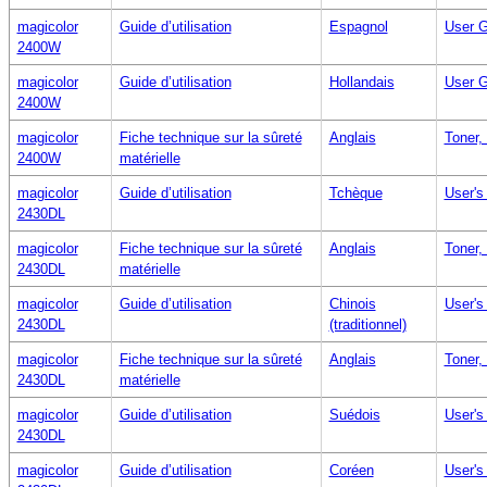
magicolor
Guide d’utilisation
Espagnol
User G
2400W
magicolor
Guide d’utilisation
Hollandais
User G
2400W
magicolor
Fiche technique sur la sûreté
Anglais
Toner,
2400W
matérielle
magicolor
Guide d’utilisation
Tchèque
User's
2430DL
magicolor
Fiche technique sur la sûreté
Anglais
Toner,
2430DL
matérielle
magicolor
Guide d’utilisation
Chinois
User's
2430DL
(traditionnel)
magicolor
Fiche technique sur la sûreté
Anglais
Toner,
2430DL
matérielle
magicolor
Guide d’utilisation
Suédois
User's
2430DL
magicolor
Guide d’utilisation
Coréen
User's