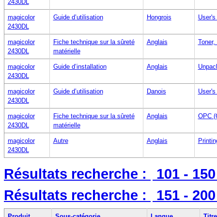
2430DL
magicolor
Guide d’utilisation
Hongrois
User's
2430DL
magicolor
Fiche technique sur la sûreté
Anglais
Toner,
2430DL
matérielle
magicolor
Guide d’installation
Anglais
Unpack
2430DL
magicolor
Guide d’utilisation
Danois
User's
2430DL
magicolor
Fiche technique sur la sûreté
Anglais
OPC (O
2430DL
matérielle
magicolor
Autre
Anglais
Printi
2430DL
Résultats recherche :
101 - 15
Résultats recherche :
151 - 20
Produit
Sous-catégorie
Langue
Titre